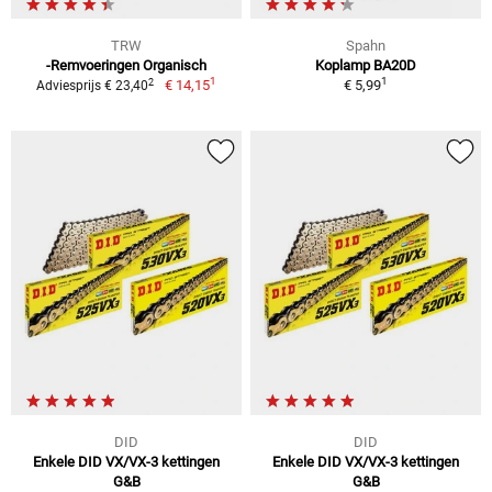
TRW
Spahn
-Remvoeringen Organisch
Koplamp BA20D
1
1
2
€ 14,15
€ 5,99
Adviesprijs € 23,40
DID
DID
Enkele DID VX/VX-3 kettingen
Enkele DID VX/VX-3 kettingen
G&B
G&B