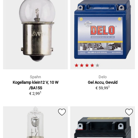
Spahn
Delo
Kogellamp klein12 V, 10 W
Gel Accu, Gevuld
1
/BA15S
€ 59,99
1
€ 2,99