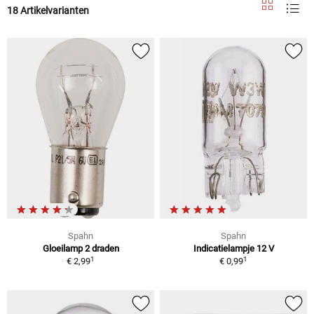
18 Artikelvarianten
Spahn
Spahn
Gloeilamp 2 draden
Indicatielampje 12 V
1
1
€ 2,99
€ 0,99