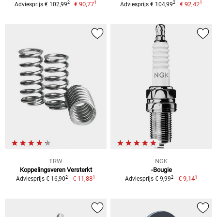
1
1
2
2
€ 90,77
€ 92,42
Adviesprijs € 102,99
Adviesprijs € 104,99
TRW
NGK
Koppelingsveren Versterkt
-Bougie
1
1
2
2
€ 11,88
€ 9,14
Adviesprijs € 16,90
Adviesprijs € 9,99