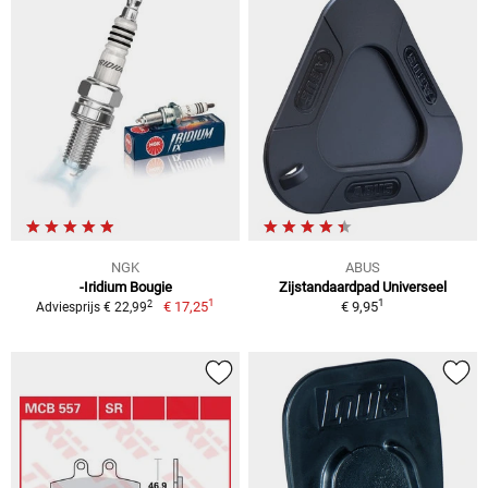
NGK
ABUS
-Iridium Bougie
Zijstandaardpad Universeel
1
1
2
€ 17,25
€ 9,95
Adviesprijs € 22,99