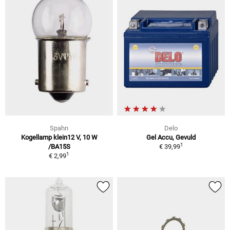
Spahn
Delo
Kogellamp klein12 V, 10 W
Gel Accu, Gevuld
1
/BA15S
€ 39,99
1
€ 2,99