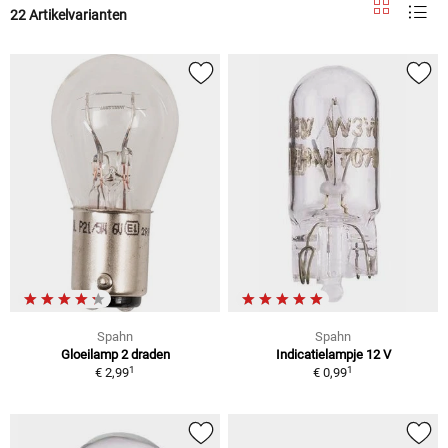
22 Artikelvarianten
Spahn
Spahn
Gloeilamp 2 draden
Indicatielampje 12 V
1
1
€ 2,99
€ 0,99