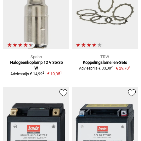
Spahn
TRW
Halogeenkoplamp 12 V 35/35
Koppelingslamellen-Sets
1
2
W
€ 29,70
Adviesprijs € 33,00
1
2
€ 10,95
Adviesprijs € 14,99