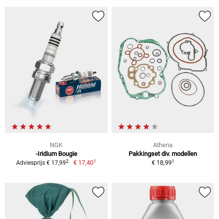
NGK
Athena
-Iridium Bougie
Pakkingset div. modellen
1
1
2
€ 17,40
€ 18,99
Adviesprijs € 17,99