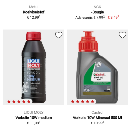
Motul
NGK
Koelvloeistof
-Bougie
1
1
2
€ 12,99
€ 3,49
Adviesprijs € 7,99
LIQUI MOLY
Castrol
Vorkolie 10W medium
Vorkolie 10W Mineraal 500 Ml
1
1
€ 11,99
€ 10,99