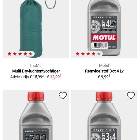
ThoMar
Motul
Multi Dry-luchtontvochtiger
Remvloeistof Dot 4 Lv
1
1
2
€ 12,90
€ 9,99
Adviesprijs € 15,99