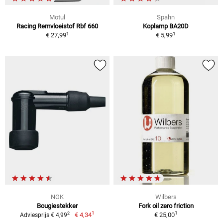
Motul
Spahn
Racing Remvloeistof Rbf 660
Koplamp BA20D
1
1
€ 27,99
€ 5,99
NGK
Wilbers
Bougiestekker
Fork oil zero friction
1
1
2
€ 4,34
€ 25,00
Adviesprijs € 4,99