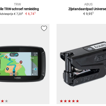
TRW
ABUS
lle TRW-schroef remleiding
Zijstandaardpad Universe
1
1
€ 6,74
€ 9,95
2
Adviesprijs € 7,20