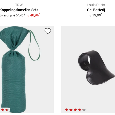
TRW
Louis Parts
Koppelingslamellen-Sets
Gel-Batterij
1
1
€ 48,96
€ 19,99
2
dviesprijs € 54,40