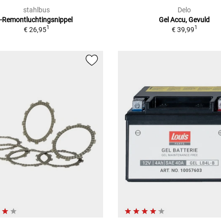
stahlbus
Delo
-Remontluchtingsnippel
Gel Accu, Gevuld
1
1
€ 26,95
€ 39,99