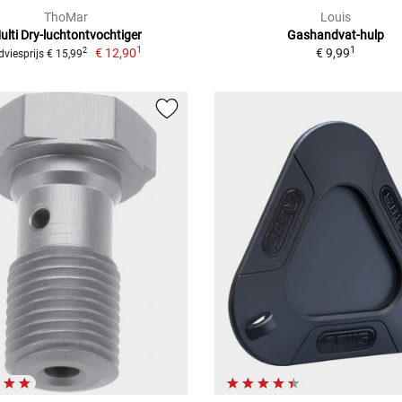
ThoMar
Louis
ulti Dry-luchtontvochtiger
Gashandvat-hulp
1
1
€ 12,90
€ 9,99
2
dviesprijs € 15,99