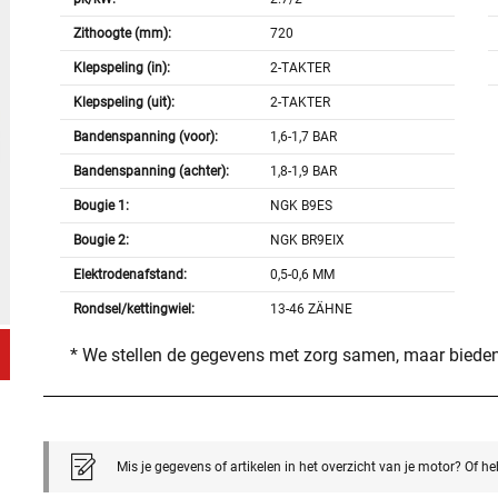
Zithoogte (mm):
720
Klepspeling (in):
2-TAKTER
Klepspeling (uit):
2-TAKTER
Bandenspanning (voor):
1,6-1,7 BAR
Bandenspanning (achter):
1,8-1,9 BAR
Bougie 1:
NGK B9ES
Bougie 2:
NGK BR9EIX
Elektrodenafstand:
0,5-0,6 MM
Rondsel/kettingwiel:
13-46 ZÄHNE
* We stellen de gegevens met zorg samen, maar bieden
Mis je gegevens of artikelen in het overzicht van je motor? Of h