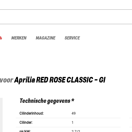
%
MERKEN
MAGAZINE
SERVICE
 voor
Aprilia
RED ROSE CLASSIC - GI
Technische gegevens *
Cilinderinhoud:
49
Cilinder:
1
pk/kW:
2.7/2