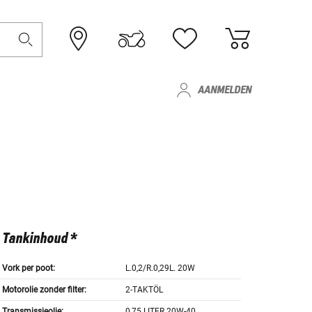
AANMELDEN
Tankinhoud *
Vork per poot:
L.0,2/R.0,29L. 20W
Motorolie zonder filter:
2-TAKTÖL
Transmissieolie:
0,75 LITER 20W-40