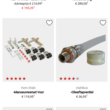
1
2
€ 289,00
Adviesprijs € 216,99
1
€ 195,29
Kern-Stabi
stahlbus
-Manoeuvreerset Voor
-Olieaftapventiel
1
1
€ 119,95
€ 36,95