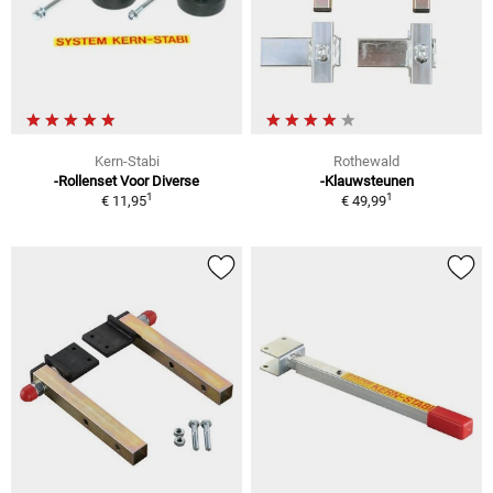
Kern-Stabi
Rothewald
-Rollenset Voor Diverse
-Klauwsteunen
1
1
€ 11,95
€ 49,99