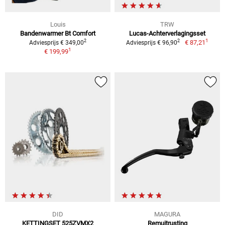
Louis
TRW
Bandenwarmer Bt Comfort
Lucas-Achterverlagingsset
1
2
2
€ 87,21
Adviesprijs € 349,00
Adviesprijs € 96,90
1
€ 199,99
DID
MAGURA
KETTINGSET 525ZVMX2
Remuitrusting