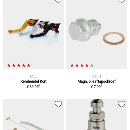
LSL
Louis
Remhendel Kort
Magn. olieaftapschroef
1
1
€ 89,95
€ 7,99