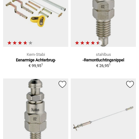
Kern-Stabi
stahlbus
Eenarmige Achterbrug-
-Remontluchtingsnippel
1
1
€ 99,95
€ 26,95