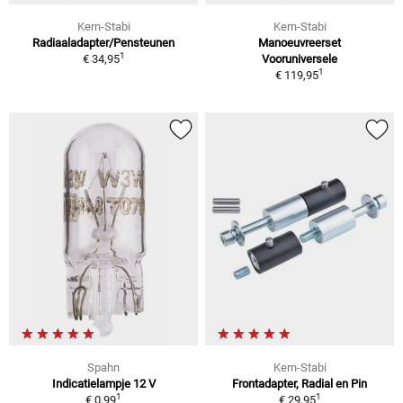
Kern-Stabi
Kern-Stabi
Radiaaladapter/Pensteunen
Manoeuvreerset
1
€ 34,95
Vooruniversele
1
€ 119,95
Spahn
Kern-Stabi
Indicatielampje 12 V
Frontadapter, Radial en Pin
1
1
€ 0,99
€ 29,95