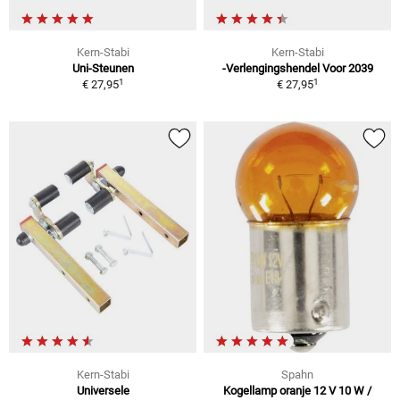
Kern-Stabi
Kern-Stabi
Uni-Steunen
-Verlengingshendel Voor 2039
1
1
€ 27,95
€ 27,95
Kern-Stabi
Spahn
Universele
Kogellamp oranje 12 V 10 W /