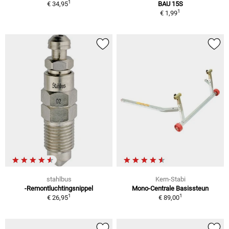
1
€ 34,95
BAU 15S
1
€ 1,99
stahlbus
Kern-Stabi
-Remontluchtingsnippel
Mono-Centrale Basissteun
1
1
€ 26,95
€ 89,00