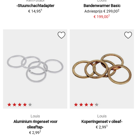
Kern-Stabi
Louis
-Stuurschachtadapter
Bandenwarmer Basic
1
2
€ 14,95
Adviesprijs € 299,00
1
€ 199,00
Louis
Louis
Aluminium ringenset voor
Koperringenset v olieaf-
1
olieaftap-
€ 2,99
1
€ 2,99