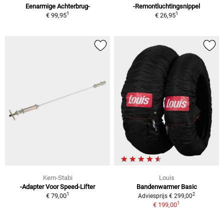
Eenarmige Achterbrug-
-Remontluchtingsnippel
1
1
€ 99,95
€ 26,95
Kern-Stabi
Louis
-Adapter Voor Speed-Lifter
Bandenwarmer Basic
1
2
€ 79,00
Adviesprijs € 299,00
1
€ 199,00