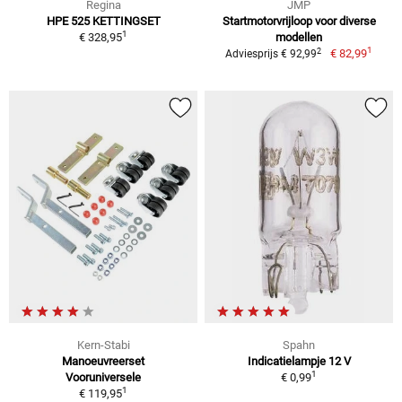
Regina
JMP
HPE 525 KETTINGSET
Startmotorvrijloop voor diverse
1
€ 328,95
modellen
1
2
€ 82,99
Adviesprijs € 92,99
Kern-Stabi
Spahn
Manoeuvreerset
Indicatielampje 12 V
1
Vooruniversele
€ 0,99
1
€ 119,95