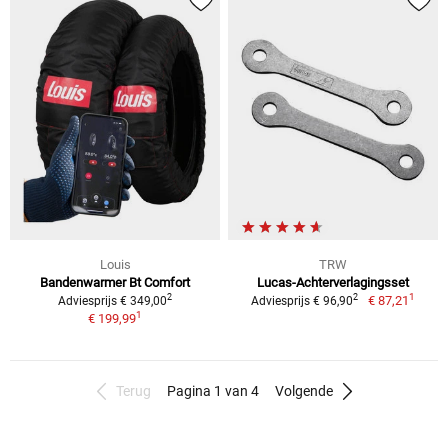
Louis
TRW
Bandenwarmer Bt Comfort
Lucas-Achterverlagingsset
1
2
2
€ 87,21
Adviesprijs € 349,00
Adviesprijs € 96,90
1
€ 199,99
Terug
Pagina 1 van 4
Volgende