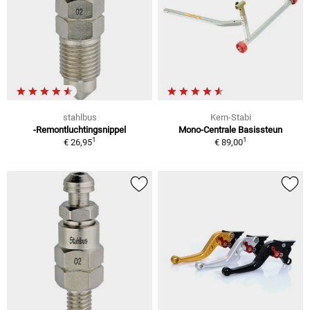
stahlbus
Kern-Stabi
-Remontluchtingsnippel
Mono-Centrale Basissteun
1
1
€ 26,95
€ 89,00