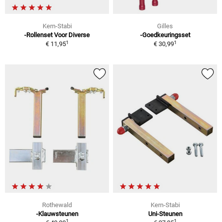
Kern-Stabi
Gilles
-Rollenset Voor Diverse
-Goedkeuringsset
1
1
€ 11,95
€ 30,99
Rothewald
Kern-Stabi
-Klauwsteunen
Uni-Steunen
1
1