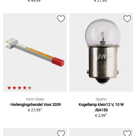
€ 49,99
€ 27,95
Kern-Stabi
Spahn
-Verlengingshendel Voor 2039
Kogellamp klein12 V, 10 W
1
€ 27,95
/BA15S
1
€ 2,99