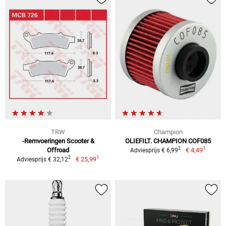
TRW
Champion
-Remvoeringen Scooter &
OLIEFILT. CHAMPION COF085
1
2
Offroad
€ 4,49
Adviesprijs € 6,99
1
2
€ 25,99
Adviesprijs € 32,12