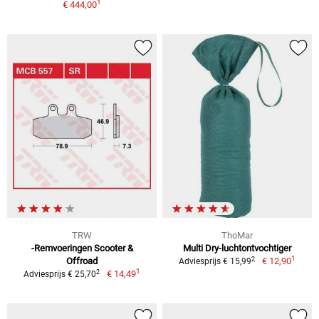
1
€ 444,00
TRW
ThoMar
-Remvoeringen Scooter &
Multi Dry-luchtontvochtiger
1
2
Offroad
€ 12,90
Adviesprijs € 15,99
1
2
€ 14,49
Adviesprijs € 25,70