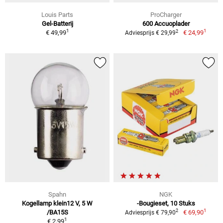
Louis Parts
ProCharger
Gel-Batterij
600 Accuoplader
1
1
2
€ 49,99
€ 24,99
Adviesprijs € 29,99
Spahn
NGK
Kogellamp klein12 V, 5 W
-Bougieset, 10 Stuks
1
2
/BA15S
€ 69,90
Adviesprijs € 79,90
1
€ 2,99