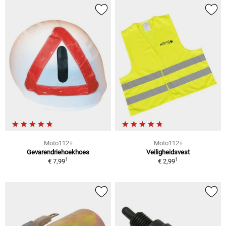
Moto112+
Moto112+
Gevarendriehoekhoes
Veiligheidsvest
1
1
€ 7,99
€ 2,99