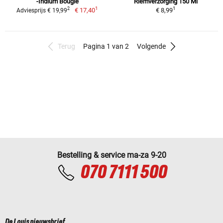
-Iridium Bougie
Riemverzorging 150 Ml
1
1
2
€ 17,40
€ 8,99
Adviesprijs € 19,99
Terug
Pagina 1 van 2
Volgende
Bestelling & service ma-za 9-20
070 7111 500
De Louis nieuwsbrief