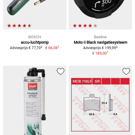
BOSCH
Beeline
accu-luchtpomp
Moto Ii Black navigatiesysteem
1
2
2
€ 66,08
Adviesprijs € 77,70
Adviesprijs € 199,99
1
€ 183,00