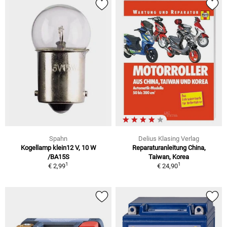
Spahn
Delius Klasing Verlag
Kogellamp klein12 V, 10 W
Reparaturanleitung China,
/BA15S
Taiwan, Korea
1
1
€ 2,99
€ 24,90