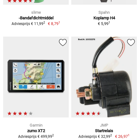
slime
Spahn
-Bandafdichtmiddel
Koplamp H4
1
1
2
€ 8,79
€ 5,99
Adviesprijs € 11,99
Garmin
JMP
zumo XT2
Startrelais
1
2
2
€ 26,97
Adviesprijs € 499,99
Adviesprijs € 32,99