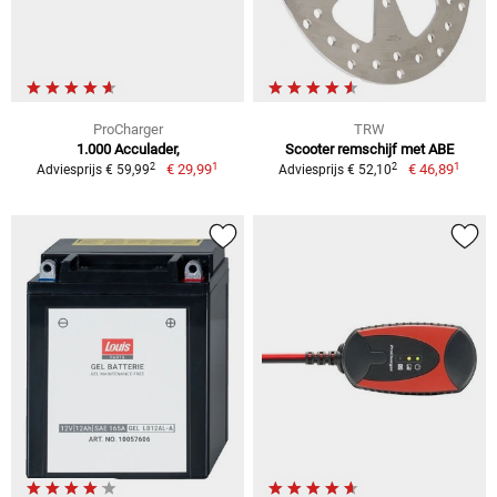
ProCharger
TRW
1.000 Acculader,
Scooter remschijf met ABE
1
1
2
2
€ 29,99
€ 46,89
Adviesprijs € 59,99
Adviesprijs € 52,10