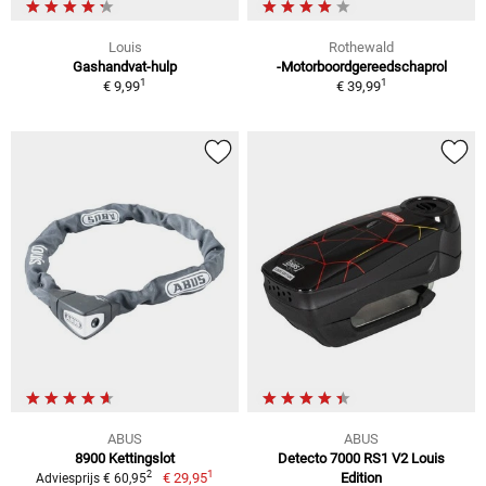
Louis
Rothewald
Gashandvat-hulp
-Motorboordgereedschaprol
1
1
€ 9,99
€ 39,99
ABUS
ABUS
8900 Kettingslot
Detecto 7000 RS1 V2 Louis
1
2
€ 29,95
Edition
Adviesprijs € 60,95