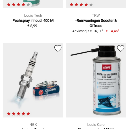
Louis Tech
TRW
Pechspray inhoud: 400 Ml
-Remvoeringen Scooter &
1
€ 8,99
Offroad
1
2
€ 14,46
Adviesprijs € 16,31
NGK
Louis Care