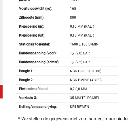
Voertuiggewicht (kg):
165
Zithoogte (mm):
800
Klepspeling (in):
0,10 MM (KALT)
Klepspeling (uit):
0,15 MM (KALT)
Stationair toerental:
1600 ± 100 U/MIN
Bandenspanning (voor):
1,9 (2,0) BAR
Bandenspanning (achter):
1,9 (2,2) BAR
Bougie 1:
NGK CR8EB (BIS 08)
Bougie 2:
NGK PMR9B (AB 09)
Elektrodenafstand:
0,7-0,8 MM
Vorkbuis Ø:
35 MM TELEGABEL
Ketting/eindaandrijving:
KEILRIEMEN
* We stellen de gegevens met zorg samen, maar bieden