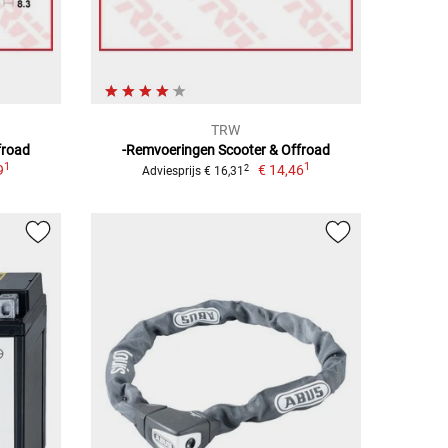
TRW
froad
-Remvoeringen Scooter & Offroad
1
1
9
€ 14,46
2
Adviesprijs € 16,31