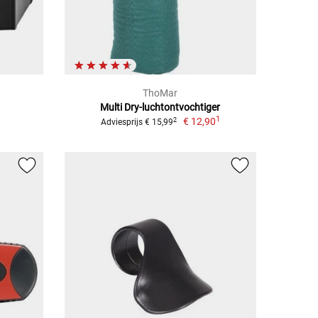
ThoMar
Multi Dry-luchtontvochtiger
1
€ 12,90
2
Adviesprijs € 15,99