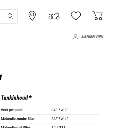
AANMELDEN
M
Tankinhoud *
Vork per poot:
SAE 5W-20
Motorolie zonder filter:
SAE 5W-40
Motorolie met filter:
1,1 LITER