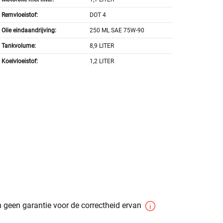
Remvloeistof:
DOT 4
Olie eindaandrijving:
250 ML SAE 75W-90
Tankvolume:
8,9 LITER
Koelvloeistof:
1,2 LITER
 geen garantie voor de correctheid ervan