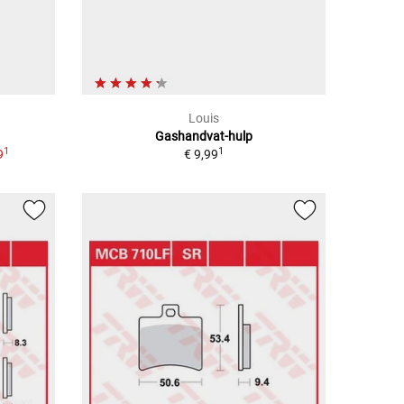
Louis
Gashandvat-hulp
1
1
9
€ 9,99