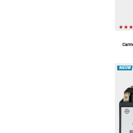
Carmo
NIEUW