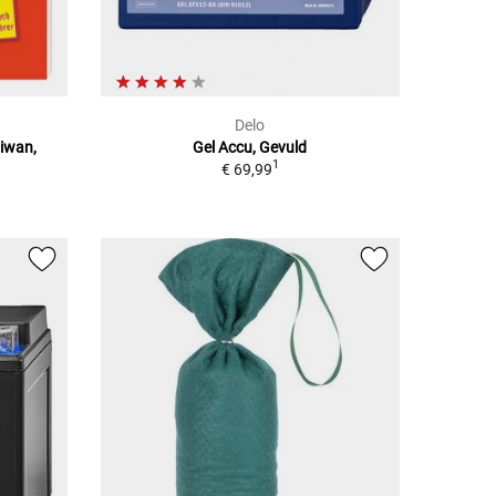
Delo
aiwan,
Gel Accu, Gevuld
1
€ 69,99