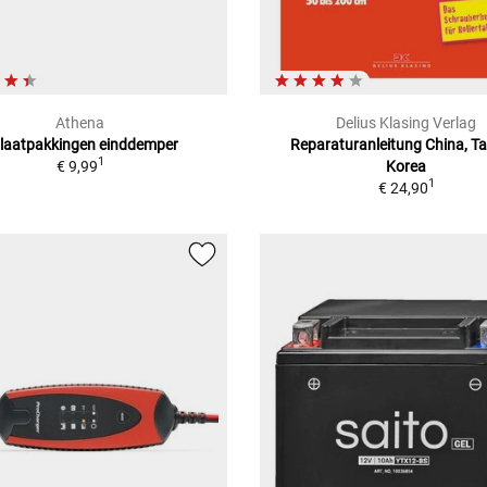
Athena
Delius Klasing Verlag
tlaatpakkingen einddemper
Reparaturanleitung China, T
1
€ 9,99
Korea
1
€ 24,90