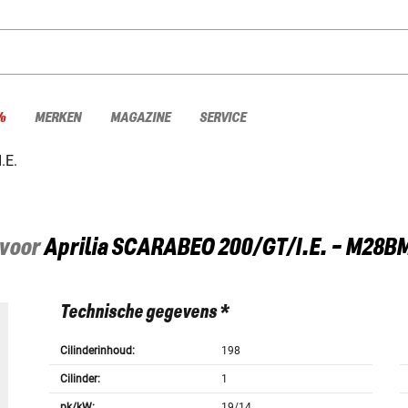
%
MERKEN
MAGAZINE
SERVICE
.E.
 voor
Aprilia
SCARABEO 200/GT/I.E. - M28B
Technische gegevens *
Cilinderinhoud:
198
Cilinder:
1
pk/kW:
19/14