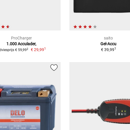
ProCharger
saito
1.000 Acculader,
Gel-Accu
1
1
€ 29,99
€ 39,99
2
dviesprijs € 59,99