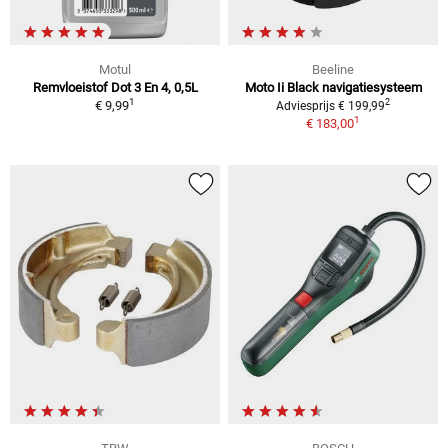
Motul
Beeline
Remvloeistof Dot 3 En 4, 0,5L
Moto Ii Black navigatiesysteem
1
2
€ 9,99
Adviesprijs € 199,99
1
€ 183,00