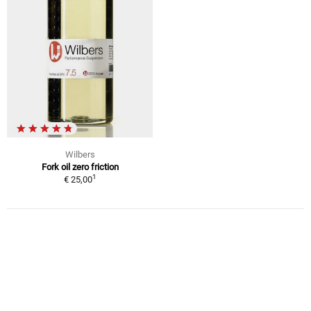
Wilbers
Fork oil zero friction
1
€ 25,00