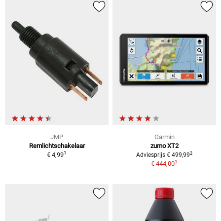
JMP
Garmin
Remlichtschakelaar
zumo XT2
1
2
€ 4,99
Adviesprijs € 499,99
1
€ 444,00