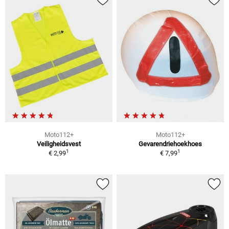
Moto112+
Moto112+
Veiligheidsvest
Gevarendriehoekhoes
1
1
€ 2,99
€ 7,99