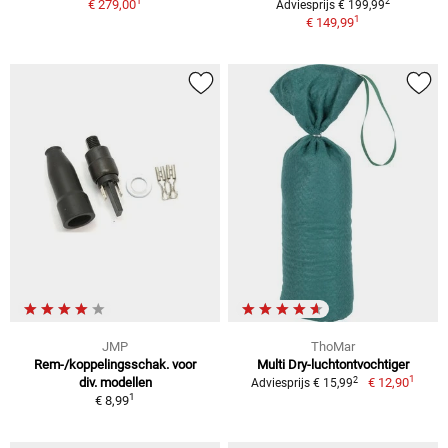
1
2
€ 279,00
Adviesprijs € 199,99
1
€ 149,99
JMP
ThoMar
Rem-/koppelingsschak. voor
Multi Dry-luchtontvochtiger
1
2
div. modellen
€ 12,90
Adviesprijs € 15,99
1
€ 8,99