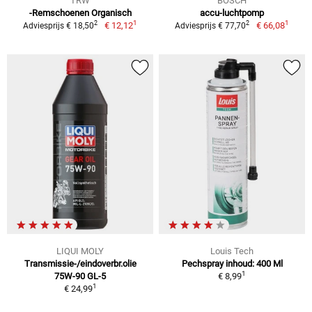
TRW
BOSCH
-Remschoenen Organisch
accu-luchtpomp
1
1
2
2
€ 12,12
€ 66,08
Adviesprijs € 18,50
Adviesprijs € 77,70
LIQUI MOLY
Louis Tech
Transmissie-/eindoverbr.olie
Pechspray inhoud: 400 Ml
1
75W-90 GL-5
€ 8,99
1
€ 24,99