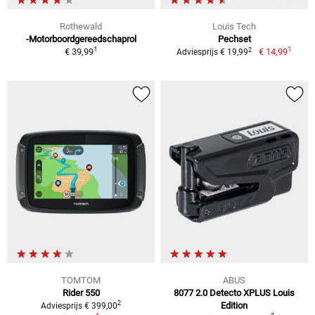
Rothewald
Louis Tech
-Motorboordgereedschaprol
Pechset
1
1
2
€ 39,99
€ 14,99
Adviesprijs € 19,99
TOMTOM
ABUS
Rider 550
8077 2.0 Detecto XPLUS Louis
2
Edition
Adviesprijs € 399,00