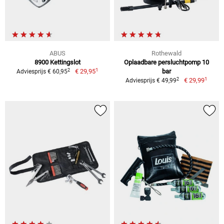
ABUS
Rothewald
8900 Kettingslot
Oplaadbare persluchtpomp 10
1
2
€ 29,95
bar
Adviesprijs € 60,95
1
2
€ 29,99
Adviesprijs € 49,99