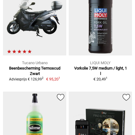
Tucano Urbano
LIQUI MOLY
Beenbescherming Termoscud
Vorkolie 7,5W medium / light, 1
Zwart
l
1
1
2
€ 95,20
€ 20,49
Adviesprijs € 126,99