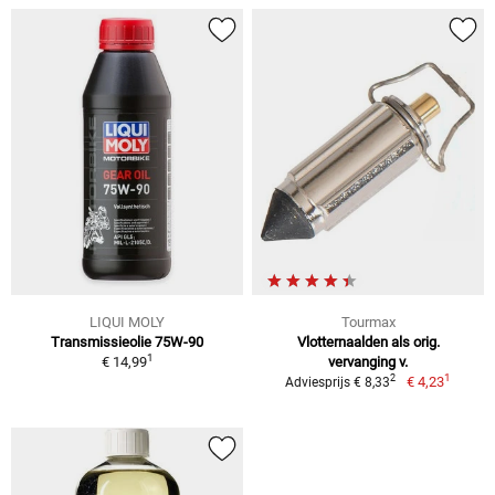
LIQUI MOLY
Tourmax
Transmissieolie 75W-90
Vlotternaalden als orig.
1
€ 14,99
vervanging v.
1
2
€ 4,23
Adviesprijs € 8,33