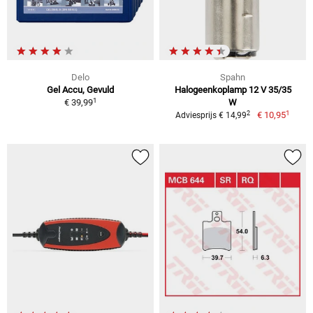
Delo
Spahn
Gel Accu, Gevuld
Halogeenkoplamp 12 V 35/35
1
€ 39,99
W
1
2
€ 10,95
Adviesprijs € 14,99