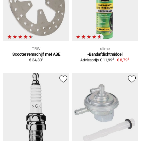
TRW
slime
Scooter remschijf met ABE
-Bandafdichtmiddel
1
1
2
€ 34,80
€ 8,79
Adviesprijs € 11,99