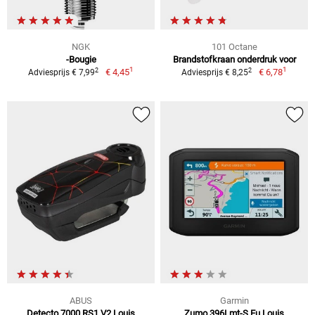
NGK
101 Octane
-Bougie
Brandstofkraan onderdruk voor
1
1
2
2
€ 4,45
€ 6,78
Adviesprijs € 7,99
Adviesprijs € 8,25
ABUS
Garmin
Detecto 7000 RS1 V2 Louis
Zumo 396Lmt-S Eu Louis