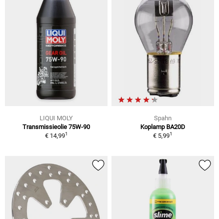
LIQUI MOLY
Spahn
Transmissieolie 75W-90
Koplamp BA20D
1
1
€ 14,99
€ 5,99