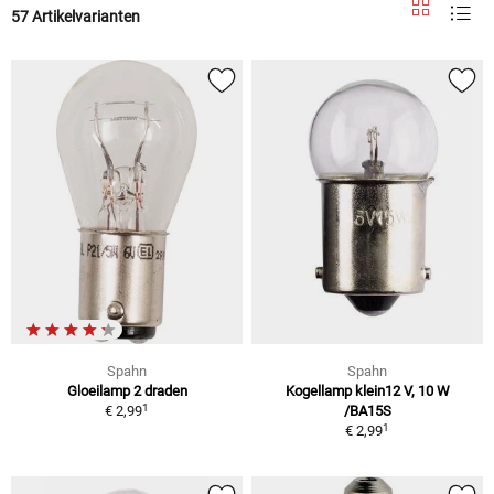
57 Artikelvarianten
Spahn
Spahn
Gloeilamp 2 draden
Kogellamp klein12 V, 10 W
1
€ 2,99
/BA15S
1
€ 2,99