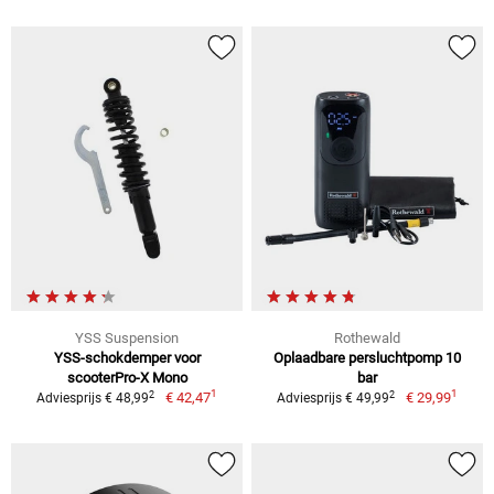
YSS Suspension
Rothewald
YSS-schokdemper voor
Oplaadbare persluchtpomp 10
scooterPro-X Mono
bar
1
1
2
2
€ 42,47
€ 29,99
Adviesprijs € 48,99
Adviesprijs € 49,99