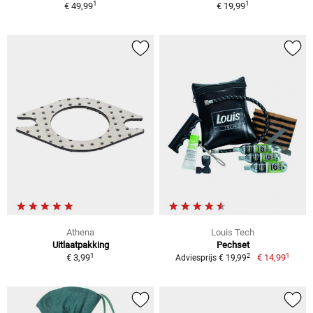
1
1
€ 49,99
€ 19,99
Athena
Louis Tech
Uitlaatpakking
Pechset
1
1
2
€ 3,99
€ 14,99
Adviesprijs € 19,99