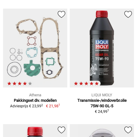
Athena
LIQUI MOLY
Pakkingset div. modellen
Transmissie-/eindoverbr.olie
1
2
€ 21,98
75W-90 GL-5
Adviesprijs € 23,99
1
€ 24,99