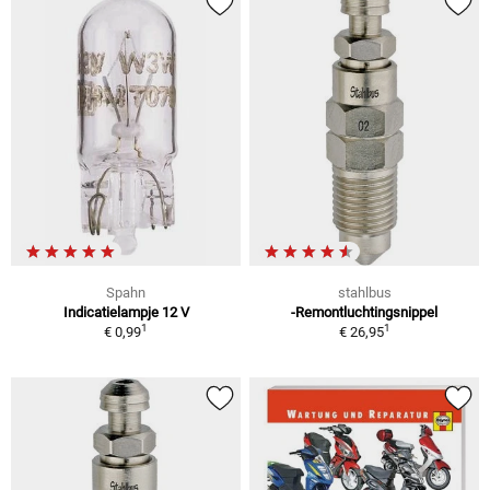
Spahn
stahlbus
Indicatielampje 12 V
-Remontluchtingsnippel
1
1
€ 0,99
€ 26,95