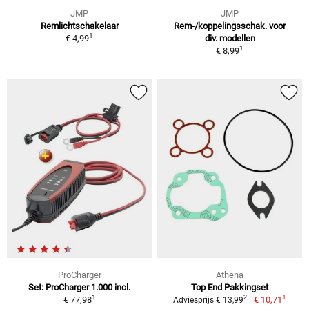
JMP
JMP
Remlichtschakelaar
Rem-/koppelingsschak. voor
1
€ 4,99
div. modellen
1
€ 8,99
ProCharger
Athena
Set: ProCharger 1.000 incl.
Top End Pakkingset
1
1
2
€ 77,98
€ 10,71
Adviesprijs € 13,99