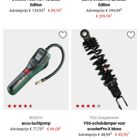
Edition
Edition
1
2
2
€ 89,95
Adviesprijs € 139,95
Adviesprijs € 399,99
1
€ 299,99
BOSCH
YSS Suspension
accu-luchtpomp
YSS-schokdemper voor
1
2
€ 66,08
scooterPro-X Mono
Adviesprijs € 77,70
1
2
€ 45,95
Adviesprijs € 48,99