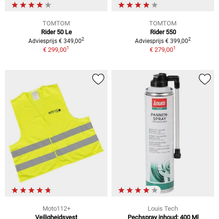
TOMTOM
TOMTOM
Rider 50 Le
Rider 550
2
2
Adviesprijs € 349,00
Adviesprijs € 399,00
1
1
€ 299,00
€ 279,00
Moto112+
Louis Tech
Veiligheidsvest
Pechspray inhoud: 400 Ml