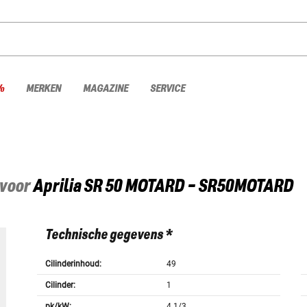
%
MERKEN
MAGAZINE
SERVICE
 voor
Aprilia
SR 50 MOTARD - SR50MOTARD
Technische gegevens *
Cilinderinhoud:
49
Cilinder:
1
pk/kW:
4.1/3