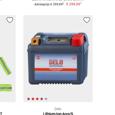
1
€ 299,99
2
Adviesprijs € 399,99
Delo
ET
Lithium-Ion-Accu'S