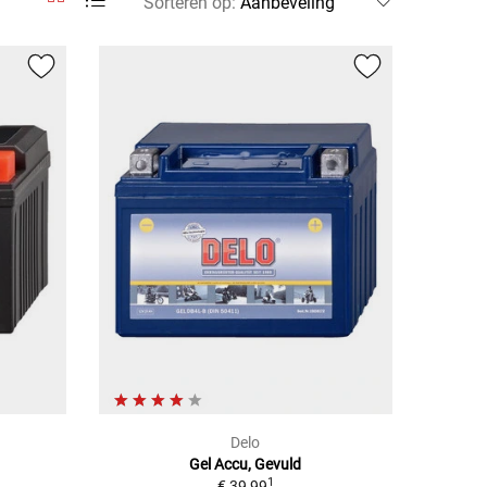
Sorteren op
:
Delo
Gel Accu, Gevuld
1
€ 39,99