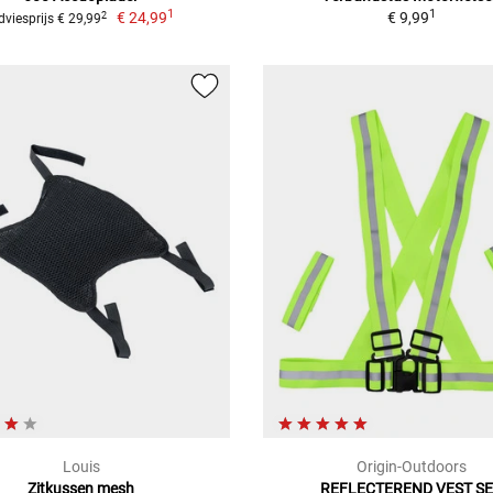
1
1
€ 24,99
€ 9,99
2
dviesprijs € 29,99
Louis
Origin-Outdoors
Zitkussen mesh
REFLECTEREND VEST S