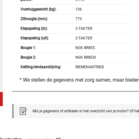
Voertuiggewicht (kg):
106
Zithoogte (mm):
775
Klepspeling (in):
2-TAKTER
Klepspeling (uit):
2-TAKTER
Bougie 1:
NGK BR8ES
Bougie 2:
NGK BR8EIX
Ketting/eindaandrijving:
RIEMENANTRIEB
* We stellen de gegevens met zorg samen, maar bieden
Mis je gegevens of artikelen in het overzicht van je motor? Of h