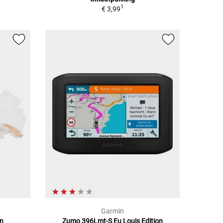
1
€ 3,99
Garmin
en
Zumo 396Lmt-S Eu Louis Edition