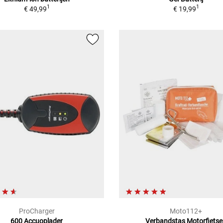
1
1
€ 49,99
€ 19,99
ProCharger
Moto112+
600 Accuoplader
Verbandstas Motorfiets