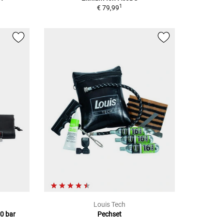
1
€ 79,99
Louis Tech
0 bar
Pechset