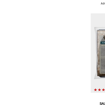
Adv
SA