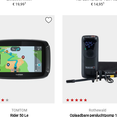
1
1
€ 19,99
€ 14,95
TOMTOM
Rothewald
Rider 50 Le
Oplaadbare persluchtpomp 1