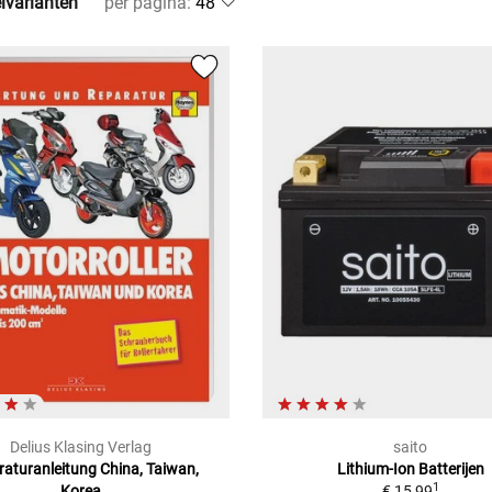
elvarianten
per pagina
:
Delius Klasing Verlag
saito
aturanleitung China, Taiwan,
Lithium-Ion Batterijen
1
Korea
€ 15,99