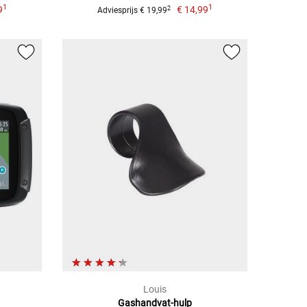
1
1
9
€ 14,99
2
Adviesprijs € 19,99
Louis
Gashandvat-hulp