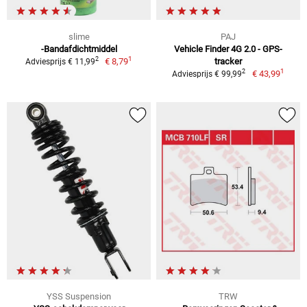
slime
PAJ
-Bandafdichtmiddel
Vehicle Finder 4G 2.0 - GPS-
1
2
€ 8,79
tracker
Adviesprijs € 11,99
1
2
€ 43,99
Adviesprijs € 99,99
YSS Suspension
TRW