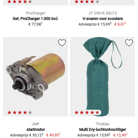
ProCharger
JT DRIVE BELTS
Set: ProCharger 1.000 incl.
V-snaren voor scooters
1
1
2
€ 77,98
€ 8,87
Adviesprijs € 15,99
JMP
ThoMar
startmotor
Multi Dry-luchtontvochtiger
1
1
2
2
€ 49,95
€ 12,90
Adviesprijs € 50,12
Adviesprijs € 15,99