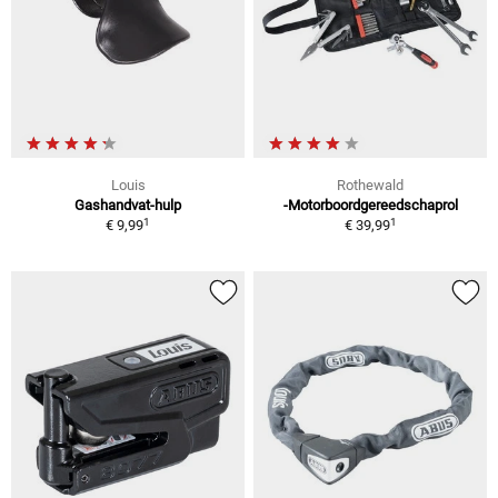
Louis
Rothewald
Gashandvat-hulp
-Motorboordgereedschaprol
1
1
€ 9,99
€ 39,99