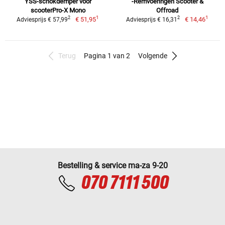
YSS-schokdemper voor
-Remvoeringen Scooter &
scooterPro-X Mono
Offroad
1
1
2
2
€ 51,95
€ 14,46
Adviesprijs € 57,99
Adviesprijs € 16,31
Terug
Pagina 1 van 2
Volgende
Bestelling & service ma-za 9-20
070 7111 500