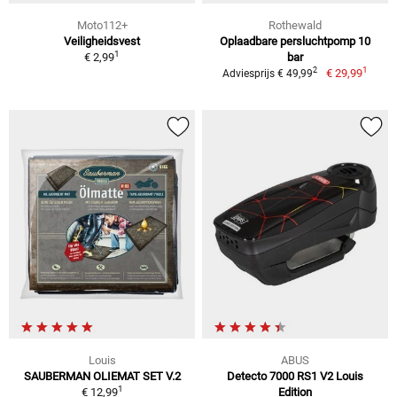
Moto112+
Rothewald
Veiligheidsvest
Oplaadbare persluchtpomp 10
1
€ 2,99
bar
1
2
€ 29,99
Adviesprijs € 49,99
Louis
ABUS
SAUBERMAN OLIEMAT SET V.2
Detecto 7000 RS1 V2 Louis
1
€ 12,99
Edition