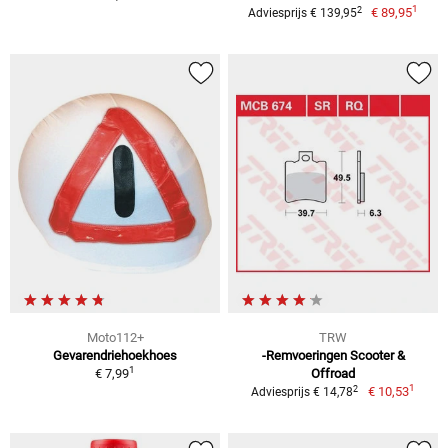
1
2
€ 89,95
Adviesprijs € 139,95
Moto112+
TRW
Gevarendriehoekhoes
-Remvoeringen Scooter &
1
€ 7,99
Offroad
1
2
€ 10,53
Adviesprijs € 14,78