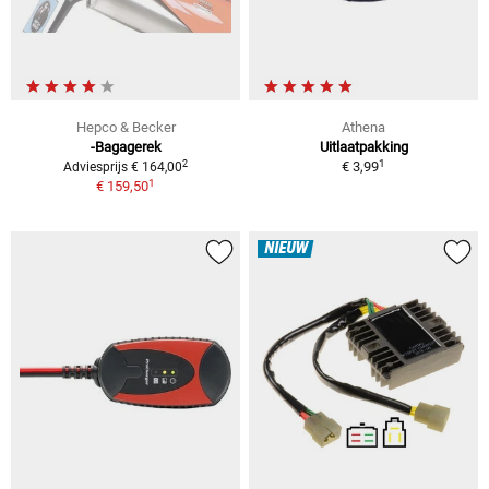
Hepco & Becker
Athena
-Bagagerek
Uitlaatpakking
1
2
€ 3,99
Adviesprijs € 164,00
1
€ 159,50
NIEUW