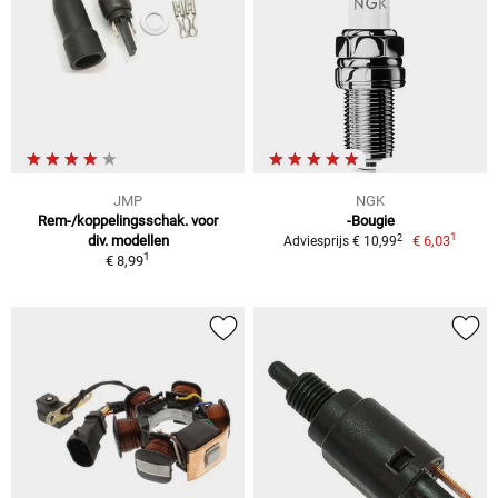
JMP
NGK
Rem-/koppelingsschak. voor
-Bougie
1
2
div. modellen
€ 6,03
Adviesprijs € 10,99
1
€ 8,99