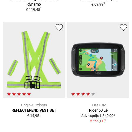
1
dynamo
€ 69,99
1
€ 119,48
Origin-Outdoors
TOMTOM
REFLECTEREND VEST SET
Rider 50 Le
1
2
€ 14,95
Adviesprijs € 349,00
1
€ 299,00