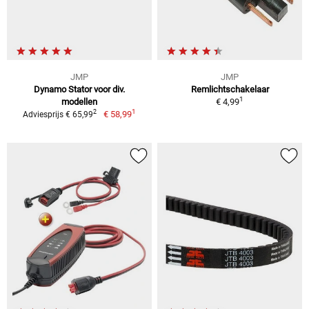
JMP
JMP
Dynamo Stator voor div.
Remlichtschakelaar
1
modellen
€ 4,99
1
2
€ 58,99
Adviesprijs € 65,99