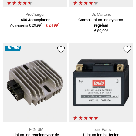
ProCharger
Dr. Martens
600 Accuoplader
Carmo lithium-ion dynamo-
1
2
€ 24,99
regelaar
Adviesprijs € 29,99
1
€ 89,99
NIEUW
TECNIUM
Louis Parts
Lithium-ion-regelaar voor de
Lithium-ion batterijen