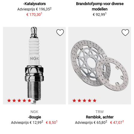
-Katalysators
Brandstofpomp voor diverse
2
modellen
Adviesprijs € 196,35
1
1
€ 170,30
€ 92,99
NGK
TRW
-Bougie
Remblok, achter
1
1
2
2
€ 8,50
€ 47,07
Adviesprijs € 12,99
Adviesprijs € 65,80