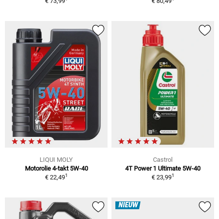
€ 73,99
€ 80,49
LIQUI MOLY
Castrol
Motorolie 4-takt 5W-40
4T Power 1 Ultimate 5W-40
1
1
€ 22,49
€ 23,99
NIEUW