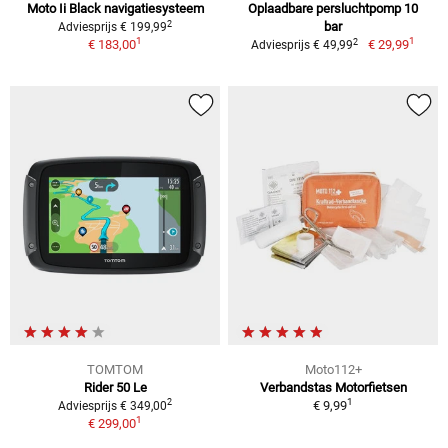
Moto Ii Black navigatiesysteem
Oplaadbare persluchtpomp 10
2
bar
Adviesprijs € 199,99
1
1
2
€ 183,00
€ 29,99
Adviesprijs € 49,99
TOMTOM
Moto112+
Rider 50 Le
Verbandstas Motorfietsen
1
2
€ 9,99
Adviesprijs € 349,00
1
€ 299,00