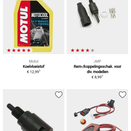
Motul
JMP
Koelvloeistof
Rem-/koppelingsschak. voor
1
€ 12,99
div. modellen
1
€ 8,99