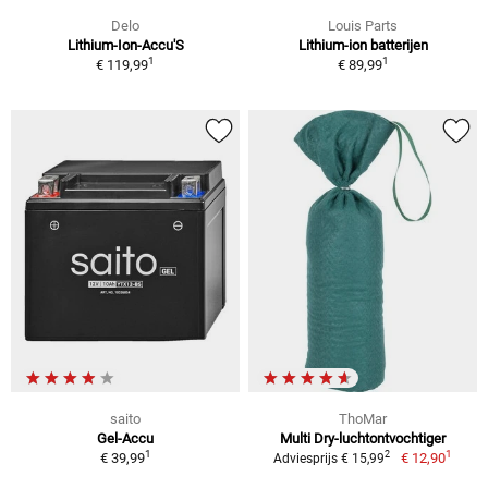
Delo
Louis Parts
Lithium-Ion-Accu'S
Lithium-ion batterijen
1
1
€ 119,99
€ 89,99
saito
ThoMar
Gel-Accu
Multi Dry-luchtontvochtiger
1
1
2
€ 39,99
€ 12,90
Adviesprijs € 15,99