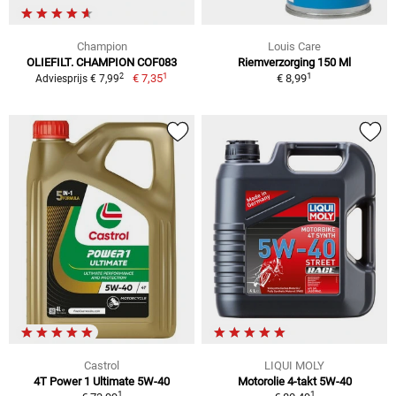
Champion
Louis Care
OLIEFILT. CHAMPION COF083
Riemverzorging 150 Ml
1
1
2
€ 7,35
€ 8,99
Adviesprijs € 7,99
Castrol
LIQUI MOLY
4T Power 1 Ultimate 5W-40
Motorolie 4-takt 5W-40
1
1