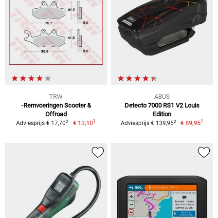
TRW
ABUS
-Remvoeringen Scooter &
Detecto 7000 RS1 V2 Louis
Offroad
Edition
1
1
2
2
€ 13,10
€ 89,95
Adviesprijs € 17,70
Adviesprijs € 139,95