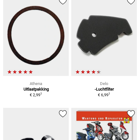
Athena
Delo
Uitlaatpakking
-Luchtfilter
1
1
€ 2,99
€ 6,99