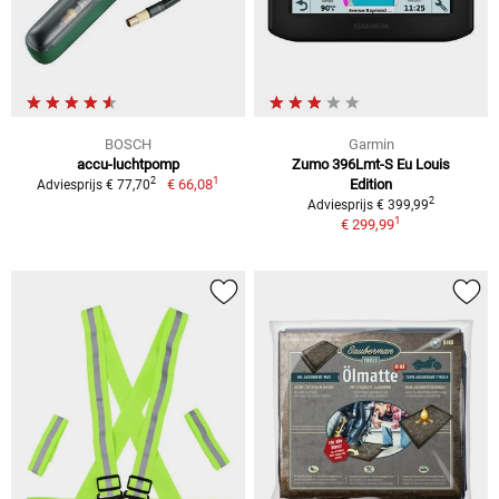
BOSCH
Garmin
accu-luchtpomp
Zumo 396Lmt-S Eu Louis
1
2
€ 66,08
Edition
Adviesprijs € 77,70
2
Adviesprijs € 399,99
1
€ 299,99