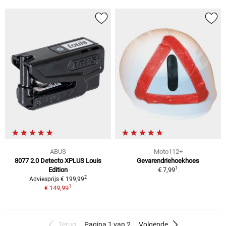
ABUS
Moto112+
8077 2.0 Detecto XPLUS Louis
Gevarendriehoekhoes
1
Edition
€ 7,99
2
Adviesprijs € 199,99
1
€ 149,99
Terug
Pagina 1 van 2
Volgende