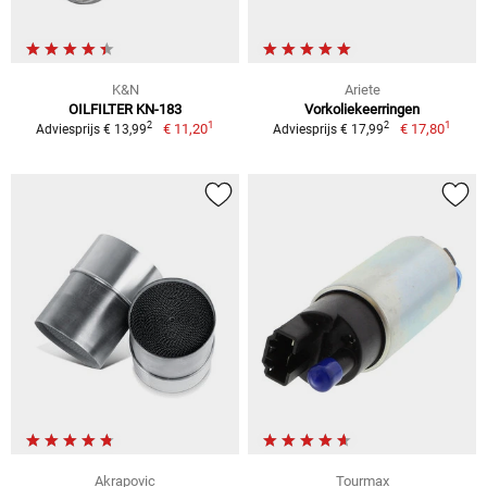
K&N
Ariete
OILFILTER KN-183
Vorkoliekeerringen
1
1
2
2
€ 11,20
€ 17,80
Adviesprijs € 13,99
Adviesprijs € 17,99
Akrapovic
Tourmax