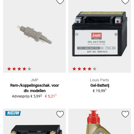
JMP
Louis Parts
Rem-/koppelingsschak. voor
Gel-Batterij
1
div. modellen
€ 19,99
1
2
€ 5,21
Adviesprijs € 5,99
NIEUW