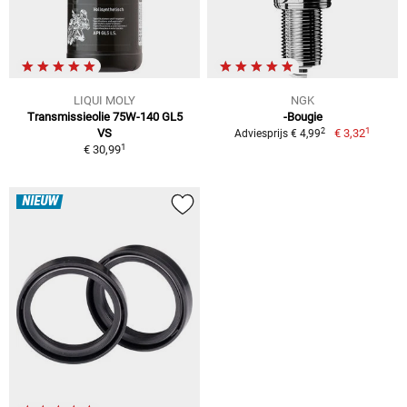
LIQUI MOLY
NGK
Transmissieolie 75W-140 GL5
-Bougie
1
2
VS
€ 3,32
Adviesprijs € 4,99
1
€ 30,99
NIEUW