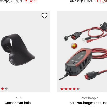
1
€ 14,99
€ 12,9
2
2
dviesprijs € 19,99
Adviesprijs € 15,99
Louis
ProCharger
Gashandvat-hulp
Set: ProCharger 1.000 inc
1
1