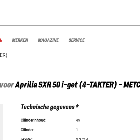
%
MERKEN
MAGAZINE
SERVICE
TER)
 voor
Aprilia
SXR 50 i-get (4-TAKTER) - MET
Technische gegevens *
Cilinderinhoud:
49
Cilinder:
1
pk/kW:
3.3/2.4