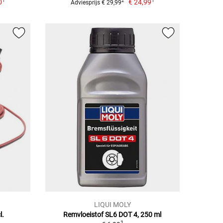
1
1
0
€ 24,99
2
Adviesprijs € 29,99
LIQUI MOLY
l.
Remvloeistof SL6 DOT 4, 250 ml
1