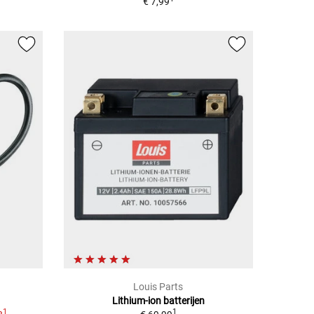
€ 7,99
Louis Parts
Lithium-ion batterijen
1
1