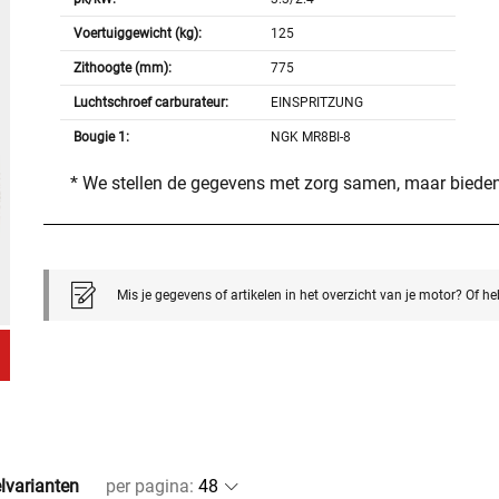
Voertuiggewicht (kg):
125
Zithoogte (mm):
775
Luchtschroef carburateur:
EINSPRITZUNG
Bougie 1:
NGK MR8BI-8
* We stellen de gegevens met zorg samen, maar bieden
Mis je gegevens of artikelen in het overzicht van je motor? Of h
elvarianten
per pagina
: