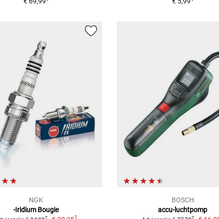
€ 69,99
€ 5,99
NGK
BOSCH
-Iridium Bougie
accu-luchtpomp
1
2
2