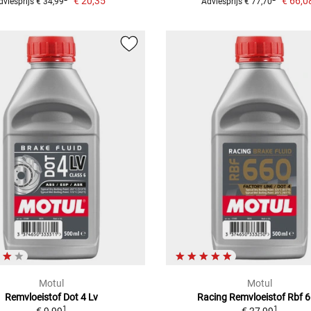
€ 20,35
€ 66,0
dviesprijs € 34,99
Adviesprijs € 77,70
Motul
Motul
Remvloeistof Dot 4 Lv
Racing Remvloeistof Rbf 
1
1