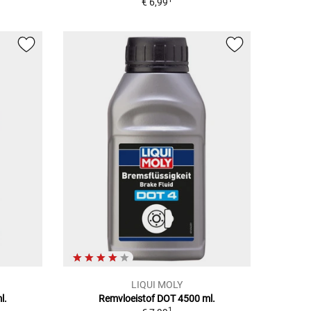
€ 6,99
LIQUI MOLY
l.
Remvloeistof DOT 4500 ml.
1