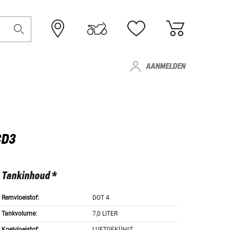
AANMELDEN
CD3
Tankinhoud *
Remvloeistof:
DOT 4
Tankvolume:
7,0 LITER
Koelvloeistof:
LUFTGEKÜHLT