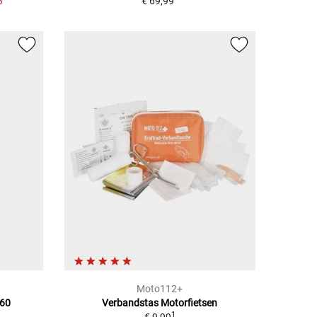
8
€ 69,99
Moto112+
660
Verbandstas Motorfietsen
1