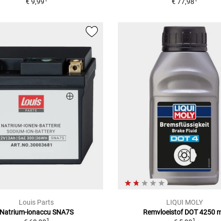
€ 9,99
€ 77,98
Louis Parts
LIQUI MOLY
Natrium-ionaccu SNA7S
Remvloeistof DOT 4250 m
1
1