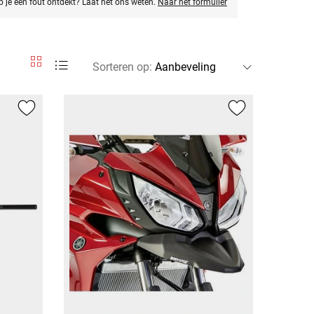
eb je een fout ontdekt? Laat het ons weten.
Naar het formulier
Sorteren op
: