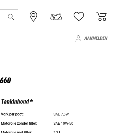
AANMELDEN
G660
Tankinhoud *
Vork per poot:
SAE 7,5W
Motorolie zonder filter:
SAE 10W-50
Motorolie met filter:
2,3 L