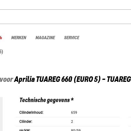
%
MERKEN
MAGAZINE
SERVICE
5)
 voor
Aprilia
TUAREG 660 (EURO 5) - TUARE
Technische gegevens *
Cilinderinhoud:
659
Cilinder:
2
pk/kW:
80/59