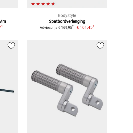
Bodystyle
 Mm
Spatbordverlenging
1
1
7
€ 161,45
2
Adviesprijs € 169,95