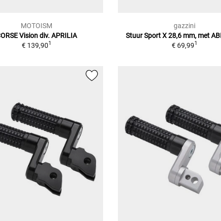
MOTOISM
gazzini
ORSE Vision div. APRILIA
Stuur Sport X 28,6 mm, met AB
1
1
€ 139,90
€ 69,99