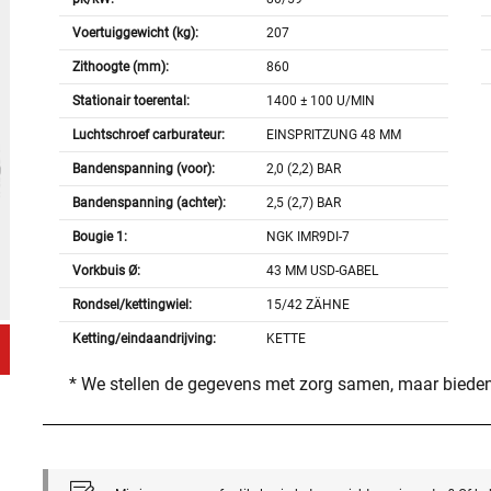
Voertuiggewicht (kg):
207
Zithoogte (mm):
860
Stationair toerental:
1400 ± 100 U/MIN
Luchtschroef carburateur:
EINSPRITZUNG 48 MM
Bandenspanning (voor):
2,0 (2,2) BAR
Bandenspanning (achter):
2,5 (2,7) BAR
Bougie 1:
NGK IMR9DI-7
Vorkbuis Ø:
43 MM USD-GABEL
Rondsel/kettingwiel:
15/42 ZÄHNE
Ketting/eindaandrijving:
KETTE
* We stellen de gegevens met zorg samen, maar bieden