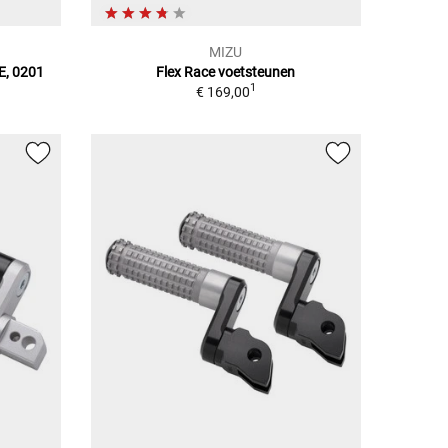
MIZU
E, 0201
Flex Race voetsteunen
1
€ 169,00