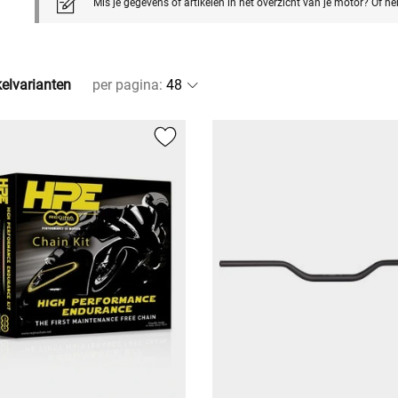
Mis je gegevens of artikelen in het overzicht van je motor? Of h
kelvarianten
per pagina
: