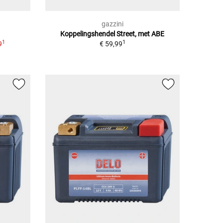
gazzini
Koppelingshendel Street, met ABE
1
1
9
€ 59,99