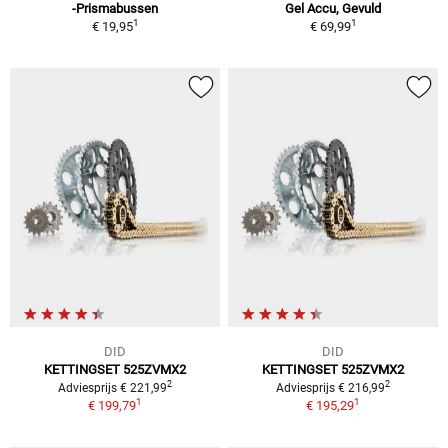
-Prismabussen
Gel Accu, Gevuld
1
1
€ 19,95
€ 69,99
DID
DID
KETTINGSET 525ZVMX2
KETTINGSET 525ZVMX2
2
2
Adviesprijs € 221,99
Adviesprijs € 216,99
1
1
€ 199,79
€ 195,29