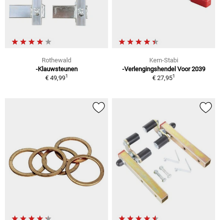
Rothewald
Kern-Stabi
-Klauwsteunen
-Verlengingshendel Voor 2039
1
1
€ 49,99
€ 27,95