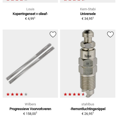
Louis
Kern-Stabi
Koperringenset v olieaf-
Universele
1
1
€ 4,99
€ 34,95
Wilbers
stahlbus
Progressieve Voorvorkveren
-Remontluchtingsnippel
1
1
€ 158,00
€ 26,95