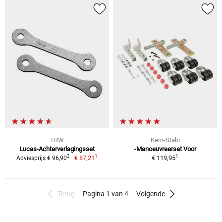
TRW
Kern-Stabi
Lucas-Achterverlagingsset
-Manoeuvreerset Voor
1
1
2
€ 87,21
€ 119,95
Adviesprijs € 96,90
Terug
Pagina 1 van 4
Volgende