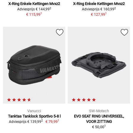
X-Ring Enkele Kettingen Mvxz2
X-Ring Enkele Kettingen Mvxz2
2
2
Adviesprijs € 144,99
Adviesprijs € 160,99
1
1
€ 115,99
€ 127,99
Vanucci
SW-Motech
Tanktas Tanklock Sportivo 5-8 l
EVO SEAT RING UNIVERSEEL,
1
2
€ 79,99
VOOR ZITTING
Adviesprijs € 139,99
1
€ 50,00