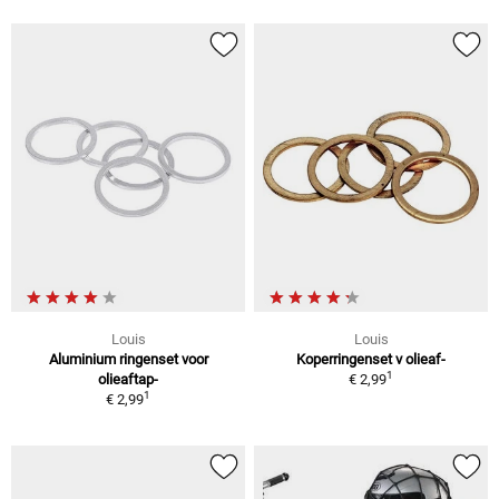
Louis
Louis
Aluminium ringenset voor
Koperringenset v olieaf-
1
olieaftap-
€ 2,99
1
€ 2,99