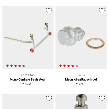
Kern-Stabi
Louis
Mono-Centrale Basissteun
Magn. olieaftapschroef
1
1
€ 89,00
€ 7,99