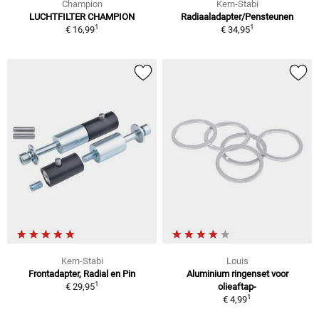
Champion
Kern-Stabi
LUCHTFILTER CHAMPION
Radiaaladapter/Pensteunen
1
1
€ 16,99
€ 34,95
Kern-Stabi
Louis
Frontadapter, Radial en Pin
Aluminium ringenset voor
1
€ 29,95
olieaftap-
1
€ 4,99