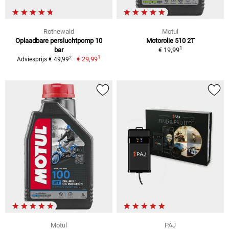
Rothewald
Motul
Oplaadbare persluchtpomp 10
Motorolie 510 2T
1
bar
€ 19,99
1
2
€ 29,99
Adviesprijs € 49,99
Motul
PAJ