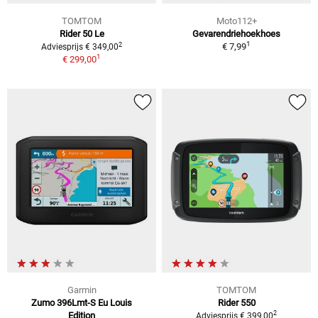
TOMTOM
Moto112+
Rider 50 Le
Gevarendriehoekhoes
1
2
€ 7,99
Adviesprijs € 349,00
1
€ 299,00
Garmin
TOMTOM
Zumo 396Lmt-S Eu Louis
Rider 550
2
Edition
Adviesprijs € 399,00