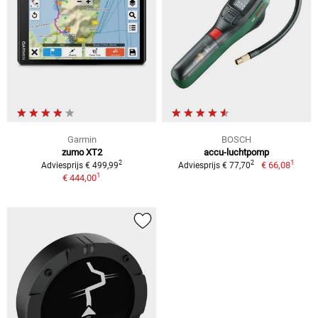
Garmin
BOSCH
zumo XT2
accu-luchtpomp
1
2
2
€ 66,08
Adviesprijs € 499,99
Adviesprijs € 77,70
1
€ 444,00