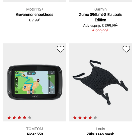
Moto112+
Garmin
Gevarendriehoekhoes
Zumo 396Lmt-S Eu Louis
1
€ 7,99
Edition
2
Adviesprijs € 399,99
1
€ 299,99
TOMTOM
Louis
Rider 550
Zitkussen mesh