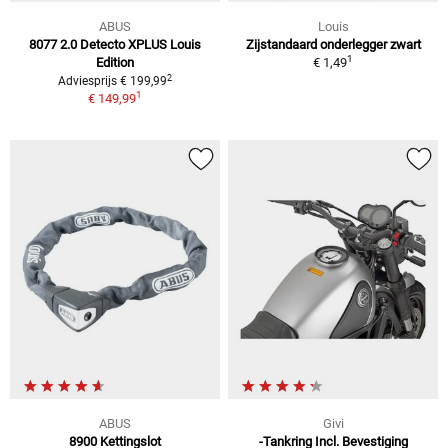
ABUS
Louis
8077 2.0 Detecto XPLUS Louis
Zijstandaard onderlegger zwart
1
Edition
€ 1,49
2
Adviesprijs € 199,99
1
€ 149,99
ABUS
Givi
8900 Kettingslot
-Tankring Incl. Bevestiging