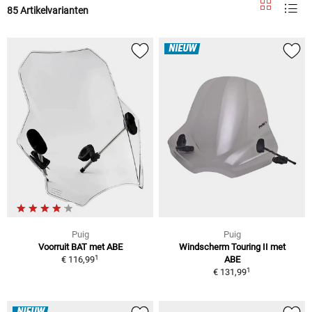
85 Artikelvarianten
NIEUW
Puig
Puig
Voorruit BAT met ABE
Windscherm Touring II met
1
€ 116,99
ABE
1
€ 131,99