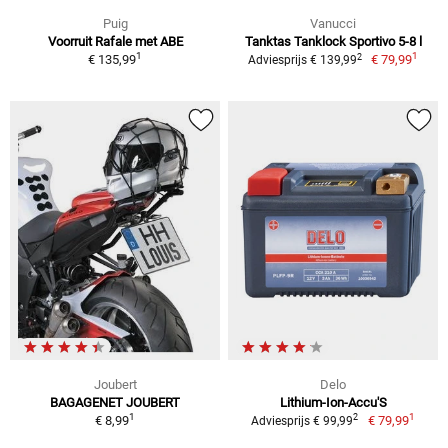
Puig
Vanucci
Voorruit Rafale met ABE
Tanktas Tanklock Sportivo 5-8 l
1
1
2
€ 135,99
€ 79,99
Adviesprijs € 139,99
Joubert
Delo
BAGAGENET JOUBERT
Lithium-Ion-Accu'S
1
1
2
€ 8,99
€ 79,99
Adviesprijs € 99,99