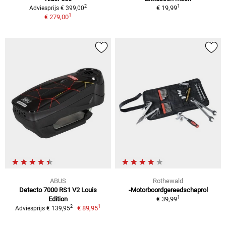
1
2
€ 19,99
Adviesprijs € 399,00
1
€ 279,00
ABUS
Rothewald
Detecto 7000 RS1 V2 Louis
-Motorboordgereedschaprol
1
Edition
€ 39,99
1
2
€ 89,95
Adviesprijs € 139,95