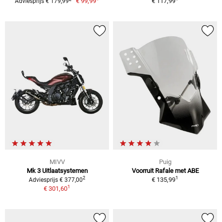
€ 99,99
€ 117,99
Adviesprijs € 179,99
MIVV
Puig
Mk 3 Uitlaatsystemen
Voorruit Rafale met ABE
1
2
€ 135,99
Adviesprijs € 377,00
1
€ 301,60