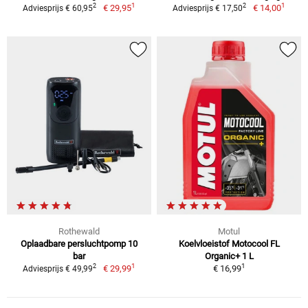
1
1
2
2
€ 29,95
€ 14,00
Adviesprijs € 60,95
Adviesprijs € 17,50
Rothewald
Motul
Oplaadbare persluchtpomp 10
Koelvloeistof Motocool FL
bar
Organic+ 1 L
1
1
2
€ 29,99
€ 16,99
Adviesprijs € 49,99