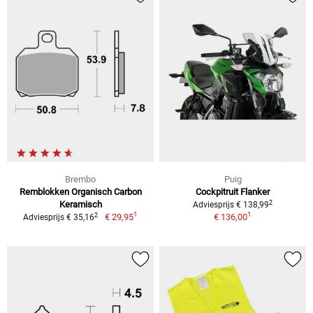
Brembo
Puig
Remblokken Organisch Carbon
Cockpitruit Flanker
2
Keramisch
Adviesprijs € 138,99
1
1
2
€ 29,95
€ 136,00
Adviesprijs € 35,16