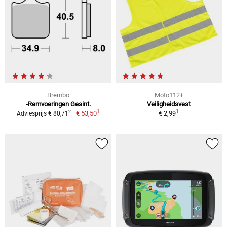
Brembo
Moto112+
-Remvoeringen Gesint.
Veiligheidsvest
1
1
2
€ 53,50
€ 2,99
Adviesprijs € 80,71