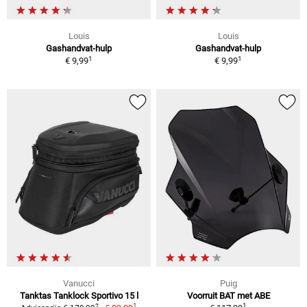
Louis
Louis
Gashandvat-hulp
Gashandvat-hulp
1
1
€ 9,99
€ 9,99
Vanucci
Puig
Tanktas Tanklock Sportivo 15 l
Voorruit BAT met ABE
1
1
2