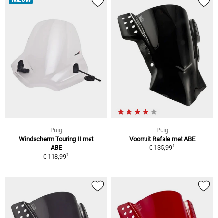
NIEUW
Puig
Puig
Windscherm Touring II met
Voorruit Rafale met ABE
1
ABE
€ 135,99
1
€ 118,99