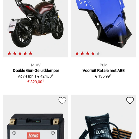
MIVV
Puig
Double Gun-Geluiddemper
Voorruit Rafale met ABE
1
2
€ 135,99
Adviesprijs € 424,00
1
€ 329,00