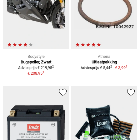
Bodystyle
Athena
Bugspoiler, Zwart
Uitlaatpakking
1
2
2
€ 3,99
Adviesprijs € 219,95
Adviesprijs € 5,44
1
€ 208,95