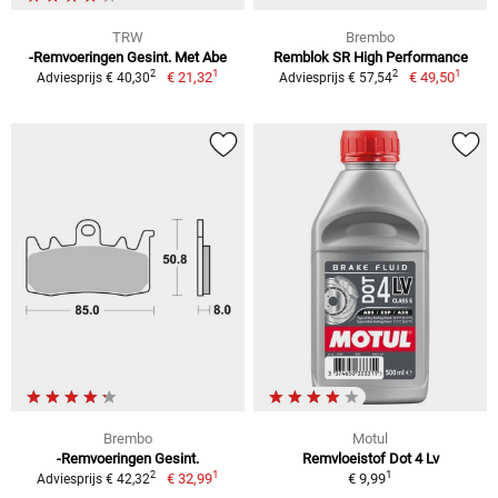
TRW
Brembo
-Remvoeringen Gesint. Met Abe
Remblok SR High Performance
1
1
2
2
€ 21,32
€ 49,50
Adviesprijs € 40,30
Adviesprijs € 57,54
Brembo
Motul
-Remvoeringen Gesint.
Remvloeistof Dot 4 Lv
1
1
2
€ 32,99
€ 9,99
Adviesprijs € 42,32