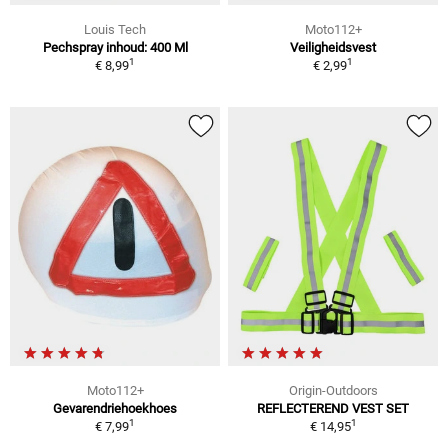
Louis Tech
Moto112+
Pechspray inhoud: 400 Ml
Veiligheidsvest
1
1
€ 8,99
€ 2,99
Moto112+
Origin-Outdoors
Gevarendriehoekhoes
REFLECTEREND VEST SET
1
1
€ 7,99
€ 14,95