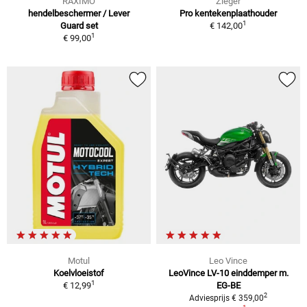
RAXIMO
Zieger
hendelbeschermer / Lever
Pro kentekenplaathouder
1
Guard set
€ 142,00
1
€ 99,00
Motul
Leo Vince
Koelvloeistof
LeoVince LV-10 einddemper m.
1
€ 12,99
EG-BE
2
Adviesprijs € 359,00