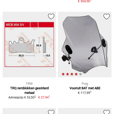
1
€ 304,90
TRW
Puig
TRQ remblokken gesinterd
Voorruit BAT met ABE
1
metaal
€ 117,99
1
2
€ 27,94
Adviesprijs € 53,50