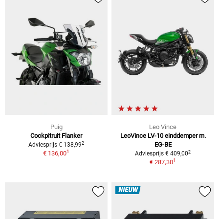
Puig
Leo Vince
Cockpitruit Flanker
LeoVince LV-10 einddemper m.
2
EG-BE
Adviesprijs € 138,99
1
2
€ 136,00
Adviesprijs € 409,00
1
€ 287,30
NIEUW