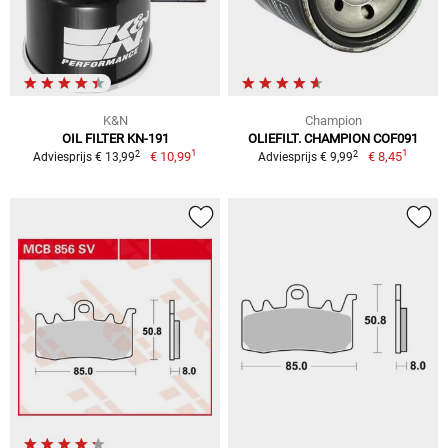
K&N
Champion
OIL FILTER KN-191
OLIEFILT. CHAMPION COF091
1
1
2
2
€ 10,99
€ 8,45
Adviesprijs € 13,99
Adviesprijs € 9,99