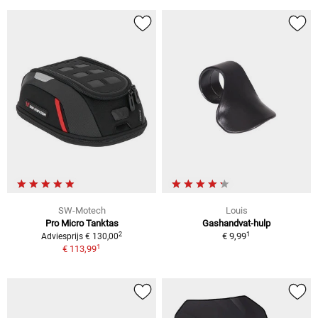
SW-Motech
Louis
Pro Micro Tanktas
Gashandvat-hulp
1
2
€ 9,99
Adviesprijs € 130,00
1
€ 113,99