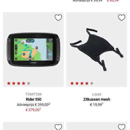
€ 43,99
Adviesprijs € 99,99
TOMTOM
Louis
Rider 550
Zitkussen mesh
1
2
€ 19,99
Adviesprijs € 399,00
1
€ 279,00