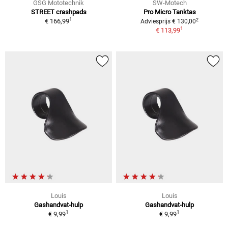
GSG Mototechnik
SW-Motech
STREET crashpads
Pro Micro Tanktas
1
2
€ 166,99
Adviesprijs € 130,00
1
€ 113,99
Louis
Louis
Gashandvat-hulp
Gashandvat-hulp
1
1
€ 9,99
€ 9,99