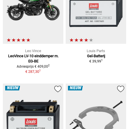
Leo Vince
Louis Parts
LeoVince LV-10 einddemper m.
Gel-Batterij
1
EG-BE
€ 39,99
2
Adviesprijs € 409,00
1
€ 287,30
NIEUW
NIEUW