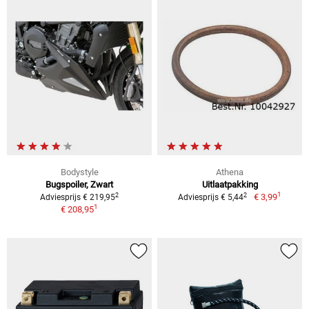
Bodystyle
Athena
Bugspoiler, Zwart
Uitlaatpakking
1
2
2
€ 3,99
Adviesprijs € 219,95
Adviesprijs € 5,44
1
€ 208,95