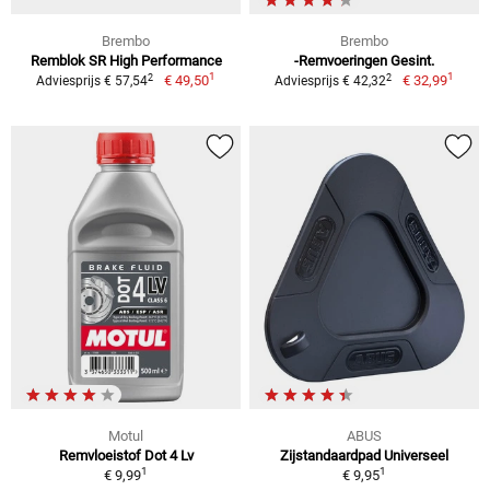
Brembo
Brembo
Remblok SR High Performance
-Remvoeringen Gesint.
1
1
2
2
€ 49,50
€ 32,99
Adviesprijs € 57,54
Adviesprijs € 42,32
Motul
ABUS
Remvloeistof Dot 4 Lv
Zijstandaardpad Universeel
1
1
€ 9,99
€ 9,95