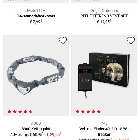
Moto112+
Origin-Outdoors
Gevarendriehoekhoes
REFLECTEREND VEST SET
1
1
€ 7,99
€ 14,95
ABUS
PAJ
8900 Kettingslot
Vehicle Finder 4G 2.0 - GPS-
1
2
€ 29,95
tracker
Adviesprijs € 60,95
1
2