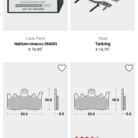
Louis Parts
Shad
Natrium-Ionaccu SNA9Q
Tankring
1
1
€ 79,99
€ 14,79