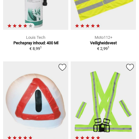
Louis Tech
Moto112+
Pechspray inhoud: 400 Ml
Veiligheidsvest
1
1
€ 8,99
€ 2,99