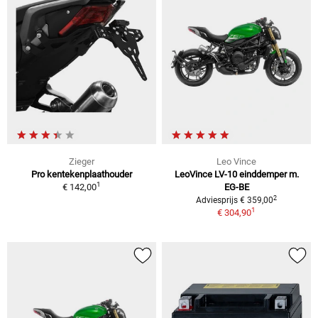
Zieger
Leo Vince
Pro kentekenplaathouder
LeoVince LV-10 einddemper m.
1
€ 142,00
EG-BE
2
Adviesprijs € 359,00
1
€ 304,90