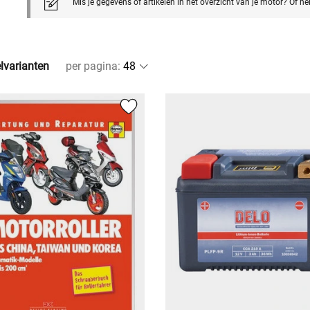
Mis je gegevens of artikelen in het overzicht van je motor? Of h
elvarianten
per pagina
: