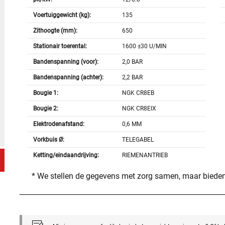
Voertuiggewicht (kg):
135
Zithoogte (mm):
650
Stationair toerental:
1600 ±30 U/MIN
Bandenspanning (voor):
2,0 BAR
Bandenspanning (achter):
2,2 BAR
Bougie 1:
NGK CR8EB
Bougie 2:
NGK CR8EIX
Elektrodenafstand:
0,6 MM
Vorkbuis Ø:
TELEGABEL
Ketting/eindaandrijving:
RIEMENANTRIEB
* We stellen de gegevens met zorg samen, maar bieden