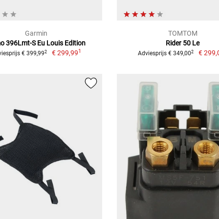
Garmin
TOMTOM
 396Lmt-S Eu Louis Edition
Rider 50 Le
1
€ 299,99
€ 299,
2
2
iesprijs € 399,99
Adviesprijs € 349,00