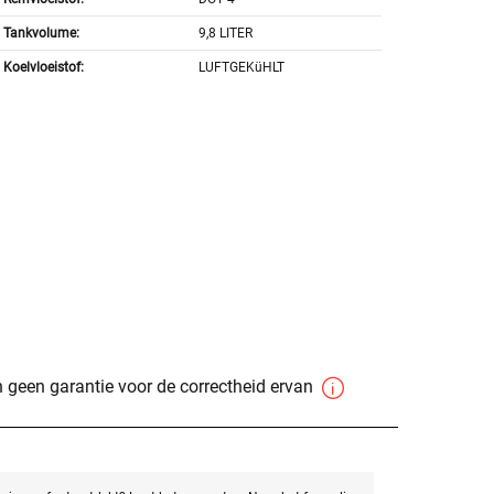
Tankvolume:
9,8 LITER
Koelvloeistof:
LUFTGEKüHLT
 geen garantie voor de correctheid ervan