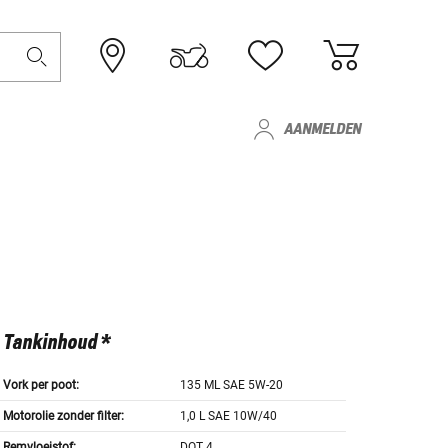
AANMELDEN
Tankinhoud *
Vork per poot:
135 ML SAE 5W-20
Motorolie zonder filter:
1,0 L SAE 10W/40
Remvloeistof:
DOT 4