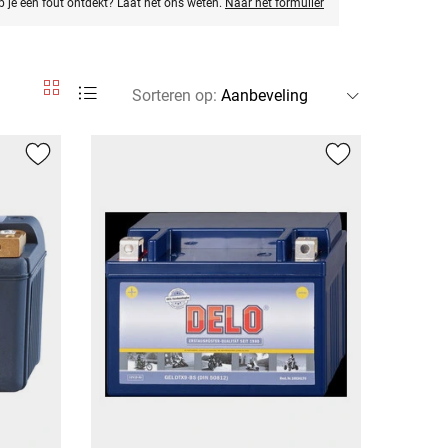
eb je een fout ontdekt? Laat het ons weten.
Naar het formulier
Sorteren op
: