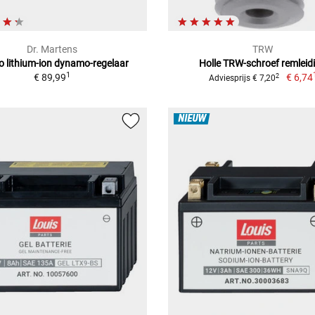
Dr. Martens
TRW
 lithium-ion dynamo-regelaar
Holle TRW-schroef remleid
1
€ 89,99
€ 6,74
2
Adviesprijs € 7,20
NIEUW