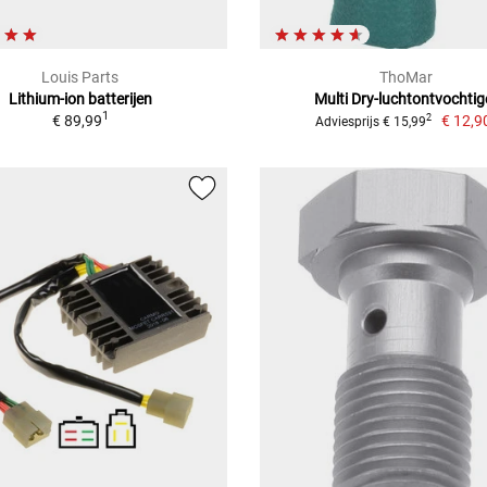
Louis Parts
ThoMar
Lithium-ion batterijen
Multi Dry-luchtontvochtig
1
€ 89,99
€ 12,9
2
Adviesprijs € 15,99