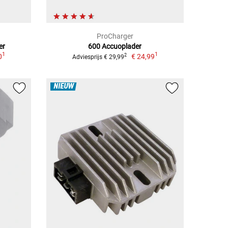
ProCharger
er
600 Accuoplader
1
1
0
€ 24,99
2
Adviesprijs € 29,99
NIEUW