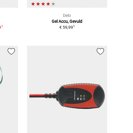
Delo
Gel Accu, Gevuld
1
1
9
€ 59,99