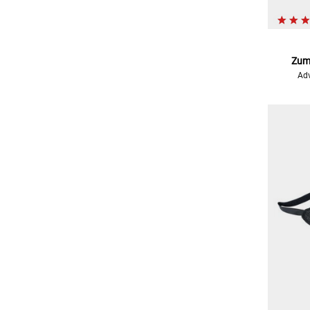
Zumo
Adv