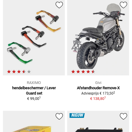
RAXIMO
Givi
hendelbeschermer / Lever
Afstandhouder Remove-X
2
Guard set
Adviesprijs € 173,50
1
1
€ 99,00
€ 138,80
NIEUW