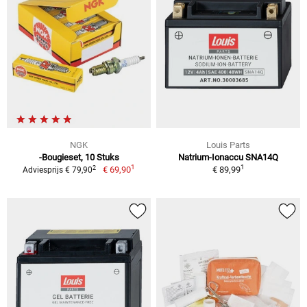
NGK
Louis Parts
-Bougieset, 10 Stuks
Natrium-Ionaccu SNA14Q
1
1
2
€ 69,90
€ 89,99
Adviesprijs € 79,90