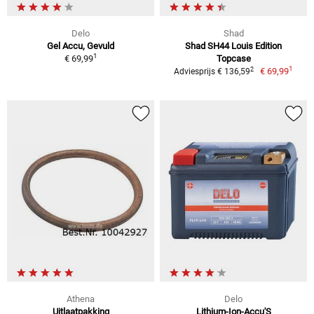
Delo
Shad
Gel Accu, Gevuld
Shad SH44 Louis Edition
1
€ 69,99
Topcase
1
2
€ 69,99
Adviesprijs € 136,59
Athena
Delo
Uitlaatpakking
Lithium-Ion-Accu'S