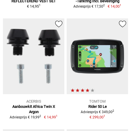
REFLECTEREND VEST SET
-Tankring Incl. Bevestiging
1
1
2
€ 14,95
€ 14,00
Adviesprijs € 17,50
ACERBIS
TOMTOM
Aanbouwkit Africa Twin X
Rider 50 Le
2
Argon
Adviesprijs € 349,00
1
1
2
€ 14,99
€ 299,00
Adviesprijs € 19,99