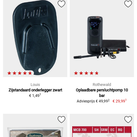
Louis
Rothewald
Zijstandaard onderlegger zwart
Oplaadbare persluchtpomp 10
1
€ 1,49
bar
1
2
€ 29,99
Adviesprijs € 49,99