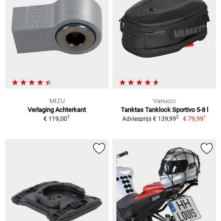
MIZU
Vanucci
Verlaging Achterkant
Tanktas Tanklock Sportivo 5-8 l
1
1
2
€ 119,00
€ 79,99
Adviesprijs € 139,99