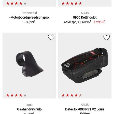
Rothewald
ABUS
-Motorboordgereedschaprol
8900 Kettingslot
1
1
2
€ 39,99
€ 29,95
Adviesprijs € 60,95
Louis
ABUS
Gashandvat-hulp
Detecto 7000 RS1 V2 Louis
1
€ 9,99
Edition