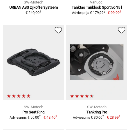
SW-Motech
Vanucci
URBAN ABS zijkoffersysteem
Tanktas Tanklock Sportivo 15 l
1
1
2
€ 240,00
€ 99,99
Adviesprijs € 179,99
SW-Motech
SW-Motech
Pro Seat Ring
Tankring Pro
1
1
2
2
€ 48,40
€ 28,99
Adviesprijs € 50,00
Adviesprijs € 30,00