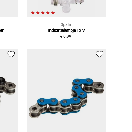
Spahn
er
Indicatielampje 12 V
1
€ 0,99