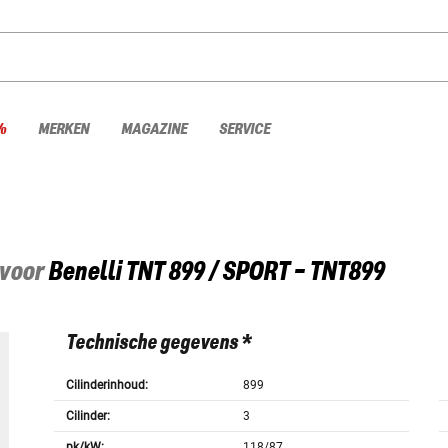
%
MERKEN
MAGAZINE
SERVICE
 voor
Benelli
TNT 899 / SPORT - TNT899
Technische gegevens *
Cilinderinhoud:
899
Cilinder:
3
pk/kW:
118/87