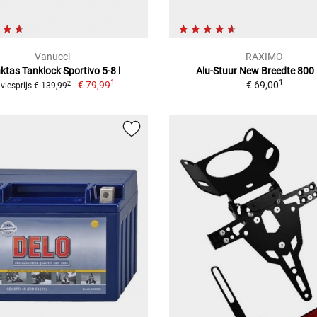
Vanucci
RAXIMO
ktas Tanklock Sportivo 5-8 l
Alu-Stuur New Breedte 80
1
1
€ 79,99
€ 69,00
2
viesprijs € 139,99