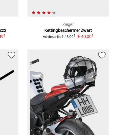
Zieger
vxz2
Kettingbeschermer Zwart
1
1
99
€ 40,00
2
Adviesprijs € 48,00