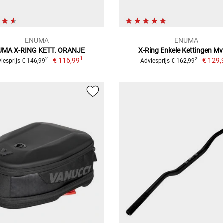
ENUMA
ENUMA
UMA X-RING KETT. ORANJE
X-Ring Enkele Kettingen M
1
€ 116,99
€ 129,
2
2
iesprijs € 146,99
Adviesprijs € 162,99