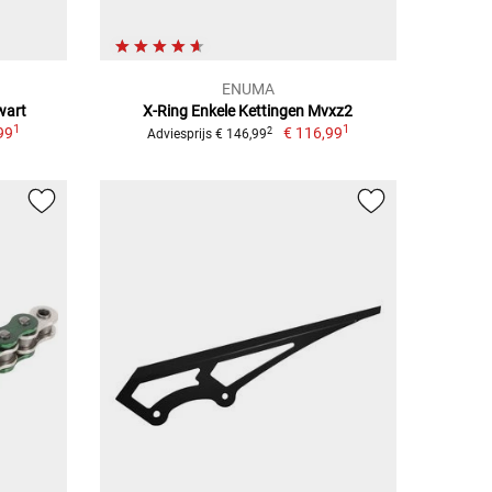
ENUMA
wart
X-Ring Enkele Kettingen Mvxz2
1
1
99
€ 116,99
2
Adviesprijs € 146,99