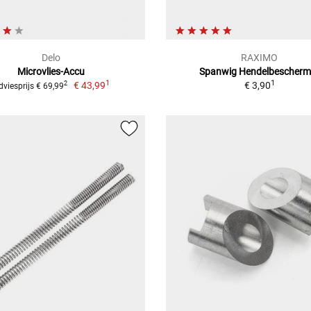
Delo
RAXIMO
Microvlies-Accu
Spanwig Hendelbescherm
1
1
€ 43,99
€ 3,90
2
dviesprijs € 69,99