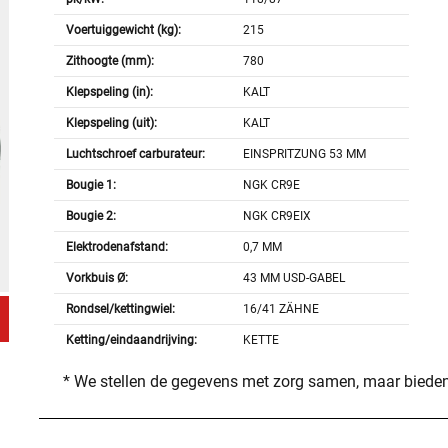
Voertuiggewicht (kg):
215
Zithoogte (mm):
780
Klepspeling (in):
KALT
Klepspeling (uit):
KALT
Luchtschroef carburateur:
EINSPRITZUNG 53 MM
Bougie 1:
NGK CR9E
Bougie 2:
NGK CR9EIX
Elektrodenafstand:
0,7 MM
Vorkbuis Ø:
43 MM USD-GABEL
Rondsel/kettingwiel:
16/41 ZÄHNE
Ketting/eindaandrijving:
KETTE
* We stellen de gegevens met zorg samen, maar bieden