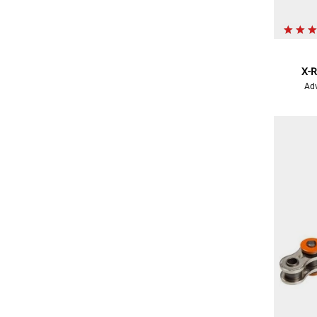
X-R
Adv