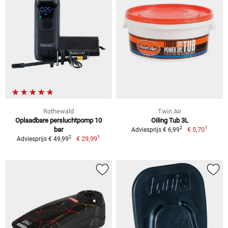
Rothewald
Twin Air
Oplaadbare persluchtpomp 10
Oiling Tub 3L
1
2
bar
€ 5,70
Adviesprijs € 6,99
1
2
€ 29,99
Adviesprijs € 49,99