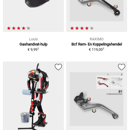
Louis
RAXIMO
Gashandvat-hulp
Bcf Rem- En Koppelingshendel
1
1
€ 9,99
€ 119,00