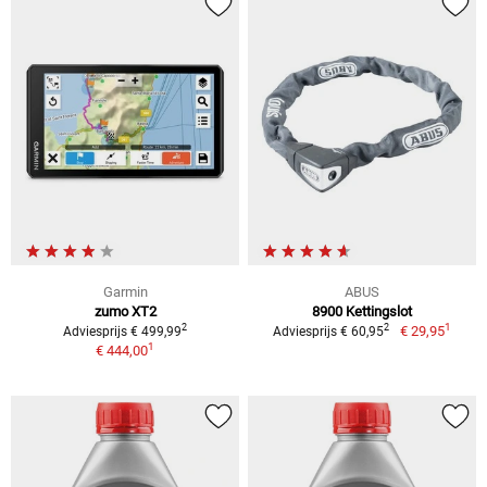
Garmin
ABUS
zumo XT2
8900 Kettingslot
1
2
2
€ 29,95
Adviesprijs € 499,99
Adviesprijs € 60,95
1
€ 444,00