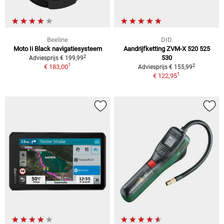
Beeline
DID
Moto Ii Black navigatiesysteem
Aandrijfketting ZVM-X 520 525
2
530
Adviesprijs € 199,99
1
2
€ 183,00
Adviesprijs € 155,99
1
€ 122,95