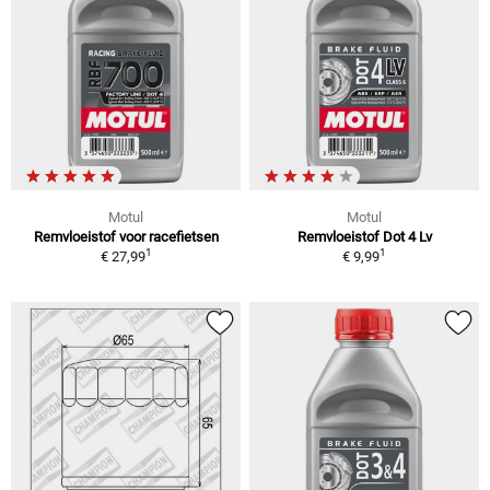
Motul
Motul
Remvloeistof voor racefietsen
Remvloeistof Dot 4 Lv
1
1
€ 27,99
€ 9,99