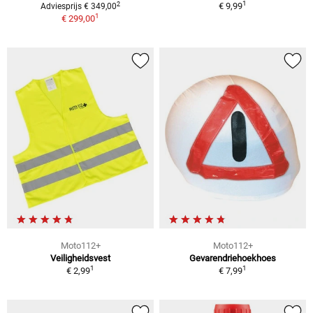
1
2
€ 9,99
Adviesprijs € 349,00
1
€ 299,00
Moto112+
Moto112+
Veiligheidsvest
Gevarendriehoekhoes
1
1
€ 2,99
€ 7,99