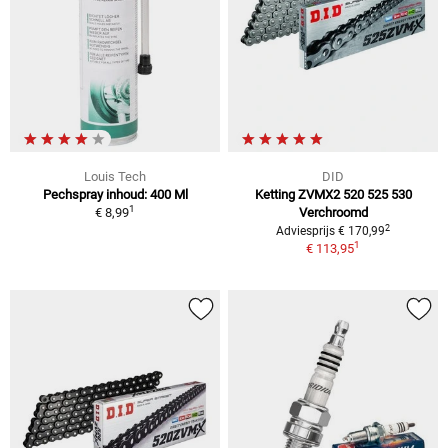
Louis Tech
DID
Pechspray inhoud: 400 Ml
Ketting ZVMX2 520 525 530
1
€ 8,99
Verchroomd
2
Adviesprijs € 170,99
1
€ 113,95