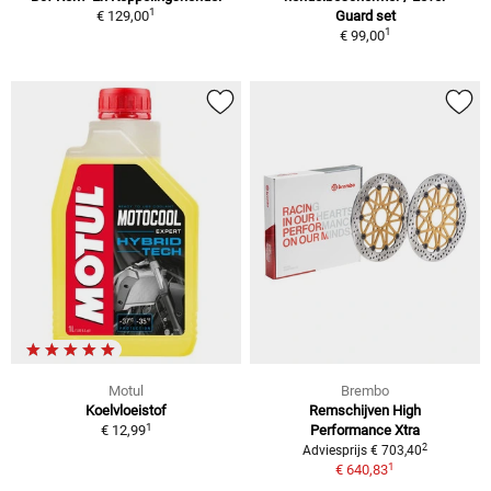
1
€ 129,00
Guard set
1
€ 99,00
Motul
Brembo
Koelvloeistof
Remschijven High
1
€ 12,99
Performance Xtra
2
Adviesprijs € 703,40
1
€ 640,83