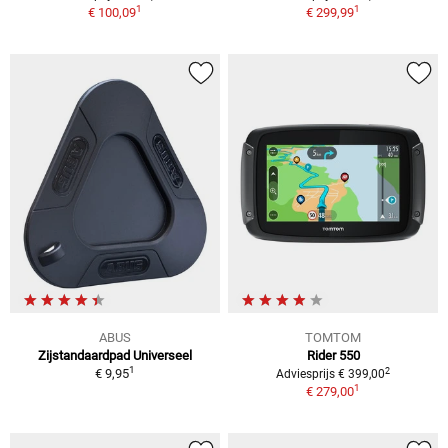
1
1
€ 100,09
€ 299,99
ABUS
TOMTOM
Zijstandaardpad Universeel
Rider 550
1
2
€ 9,95
Adviesprijs € 399,00
1
€ 279,00