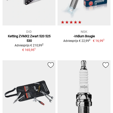
DID
NGK
Ketting ZVMX2 Zwart 520 525
-Iridium Bougie
1
2
530
€ 16,99
Adviesprijs € 22,99
2
Adviesprijs € 210,99
1
€ 165,95