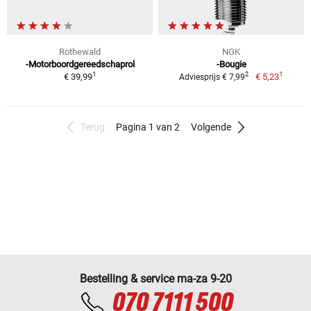
Rothewald
NGK
-Motorboordgereedschaprol
-Bougie
1
1
2
€ 39,99
€ 5,23
Adviesprijs € 7,99
Terug
Pagina 1 van 2
Volgende
Bestelling & service ma-za 9-20
070 7111 500