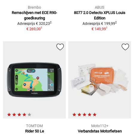
Brembo
ABUS
Remschijven met ECE R90-
8077 2.0 Detecto XPLUS Louis
goedkeuring
Edition
2
2
Adviesprijs € 320,23
Adviesprijs € 199,99
1
1
€ 269,00
€ 149,99
TOMTOM
Moto112+
Rider 50 Le
Verbandstas Motorfietsen