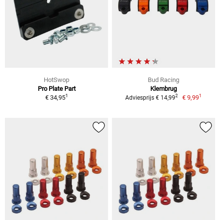
HotSwop
Bud Racing
Pro Plate Part
Klembrug
1
1
2
€ 34,95
€ 9,99
Adviesprijs € 14,99