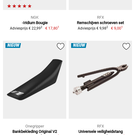
NGK
RFX
-Iridium Bougie
Remschijven schroeven set
1
1
2
2
€ 17,80
€ 9,00
Adviesprijs € 22,99
Adviesprijs € 9,98
NIEUW
NIEUW
Onegripper
RFX
Bankbekleding Original V2
Universele veiligheidstang