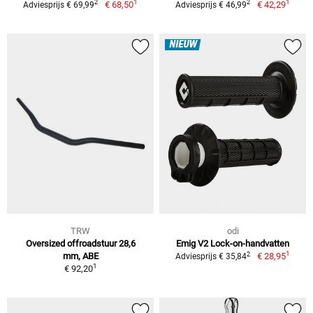
1
1
2
2
€ 68,50
€ 42,29
Adviesprijs € 69,99
Adviesprijs € 46,99
NIEUW
TRW
odi
Oversized offroadstuur 28,6
Emig V2 Lock-on-handvatten
1
2
mm, ABE
€ 28,95
Adviesprijs € 35,84
1
€ 92,20