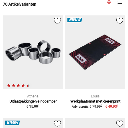
70 Artikelvarianten
NIEUW
Athena
Louis
Uitlaatpakkingen einddemper
Werkplaatsmat met dierenprint
1
1
2
€ 15,99
€ 49,90
Adviesprijs € 79,99
NIEUW