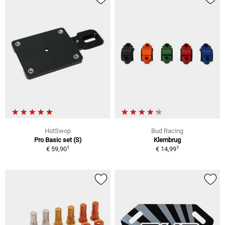
HotSwop
Bud Racing
Pro Basic set (S)
Klembrug
1
1
€ 59,90
€ 14,99