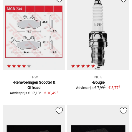
TRW
NGK
-Remvoeringen Scooter &
-Bougie
1
2
Offroad
€ 3,77
Adviesprijs € 7,99
1
2
€ 10,49
Adviesprijs € 17,13