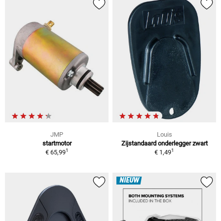
JMP
Louis
startmotor
Zijstandaard onderlegger zwart
1
1
€ 65,99
€ 1,49
NIEUW