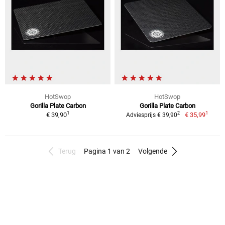
HotSwop
HotSwop
Gorilla Plate Carbon
Gorilla Plate Carbon
1
1
2
€ 39,90
€ 35,99
Adviesprijs € 39,90
Terug
Pagina 1 van 2
Volgende