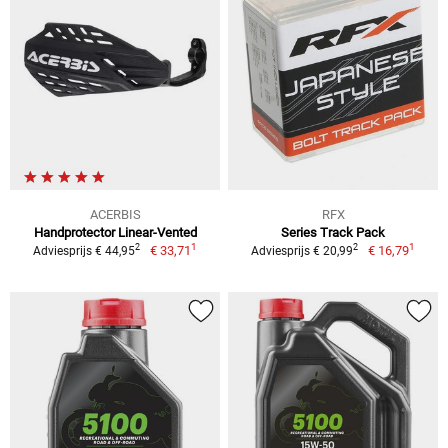
ACERBIS
RFX
Handprotector Linear-Vented
Series Track Pack
1
1
2
2
€ 33,71
€ 16,79
Adviesprijs € 44,95
Adviesprijs € 20,99