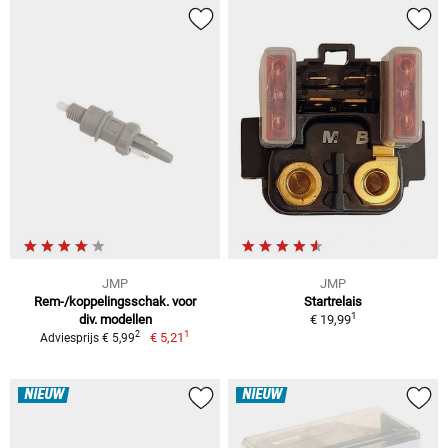
JMP
JMP
Rem-/koppelingsschak. voor
Startrelais
1
div. modellen
€ 19,99
1
2
€ 5,21
Adviesprijs € 5,99
NIEUW
NIEUW