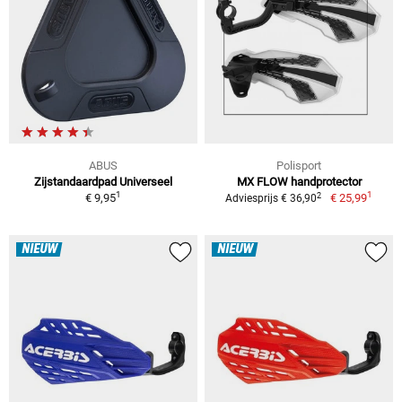
ABUS
Polisport
Zijstandaardpad Universeel
MX FLOW handprotector
1
1
2
€ 9,95
€ 25,99
Adviesprijs € 36,90
NIEUW
NIEUW