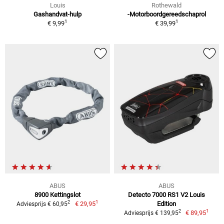
Louis
Rothewald
Gashandvat-hulp
-Motorboordgereedschaprol
1
1
€ 9,99
€ 39,99
ABUS
ABUS
8900 Kettingslot
Detecto 7000 RS1 V2 Louis
1
2
€ 29,95
Edition
Adviesprijs € 60,95
1
2
€ 89,95
Adviesprijs € 139,95