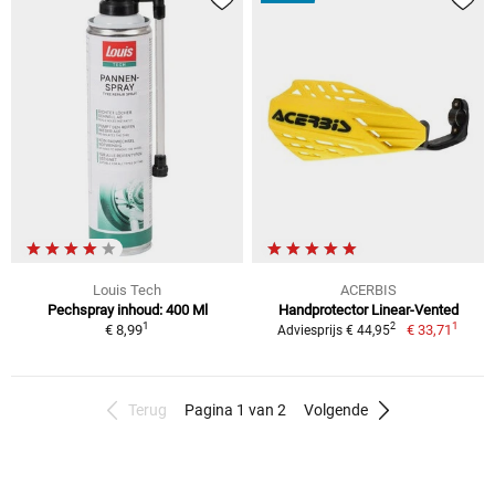
Louis Tech
ACERBIS
Pechspray inhoud: 400 Ml
Handprotector Linear-Vented
1
1
2
€ 8,99
€ 33,71
Adviesprijs € 44,95
Terug
Pagina 1 van 2
Volgende