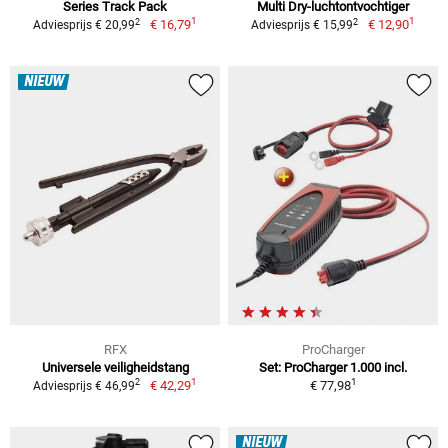
Series Track Pack
Multi Dry-luchtontvochtiger
1
1
2
2
€ 16,79
€ 12,90
Adviesprijs € 20,99
Adviesprijs € 15,99
NIEUW
RFX
ProCharger
Universele veiligheidstang
Set: ProCharger 1.000 incl.
1
1
2
€ 42,29
€ 77,98
Adviesprijs € 46,99
NIEUW