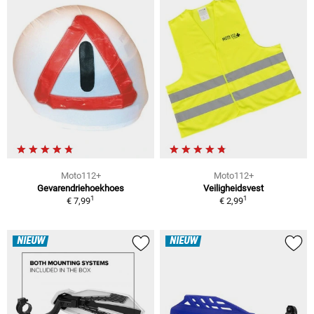
Moto112+
Moto112+
Gevarendriehoekhoes
Veiligheidsvest
1
1
€ 7,99
€ 2,99
NIEUW
NIEUW