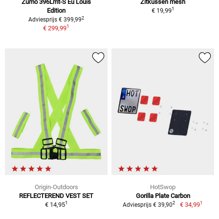
Zumo 396Lmt-S Eu Louis
Zitkussen mesh
1
Edition
€ 19,99
2
Adviesprijs € 399,99
1
€ 299,99
Origin-Outdoors
HotSwop
REFLECTEREND VEST SET
Gorilla Plate Carbon
1
1
2
€ 14,95
€ 34,99
Adviesprijs € 39,90