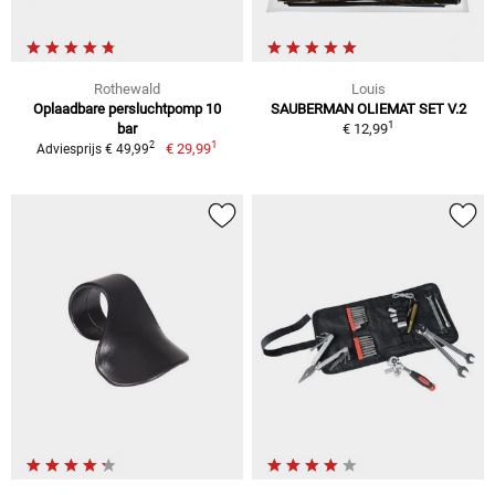
Rothewald
Louis
Oplaadbare persluchtpomp 10
SAUBERMAN OLIEMAT SET V.2
1
bar
€ 12,99
1
2
€ 29,99
Adviesprijs € 49,99