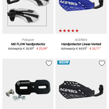
Polisport
ACERBIS
MX FLOW handprotector
Handprotector Linear-Vented
1
1
2
2
€ 25,99
€ 33,71
Adviesprijs € 36,90
Adviesprijs € 44,95
NIEUW