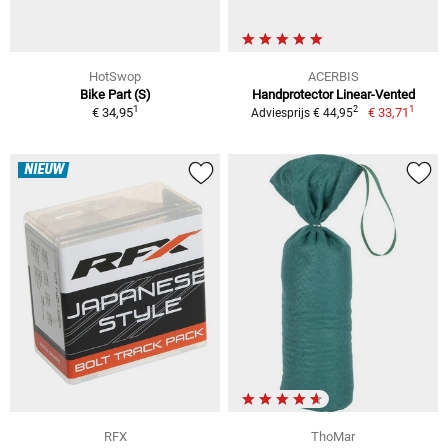
HotSwop
ACERBIS
Bike Part (S)
Handprotector Linear-Vented
1
1
2
€ 34,95
€ 33,71
Adviesprijs € 44,95
NIEUW
RFX
ThoMar