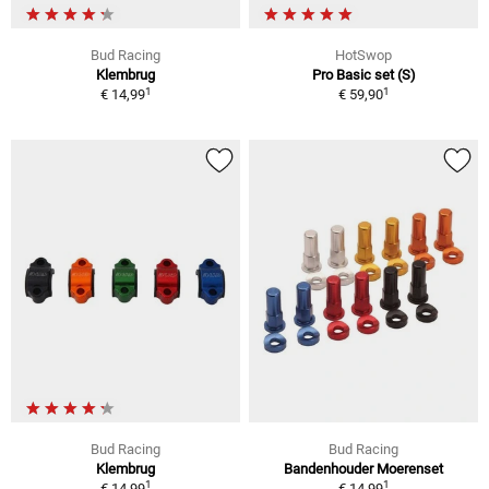
Bud Racing
HotSwop
Klembrug
Pro Basic set (S)
1
1
€ 14,99
€ 59,90
Bud Racing
Bud Racing
Klembrug
Bandenhouder Moerenset
1
1
€ 14,99
€ 14,99