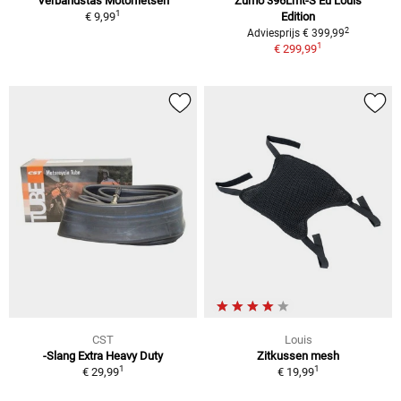
Verbandstas Motorfietsen
Zumo 396Lmt-S Eu Louis
1
€ 9,99
Edition
2
Adviesprijs € 399,99
1
€ 299,99
CST
Louis
-Slang Extra Heavy Duty
Zitkussen mesh
1
1
€ 29,99
€ 19,99