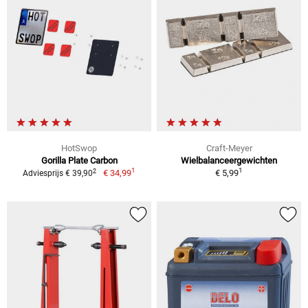
HotSwop
Craft-Meyer
Gorilla Plate Carbon
Wielbalanceergewichten
1
1
2
€ 34,99
€ 5,99
Adviesprijs € 39,90