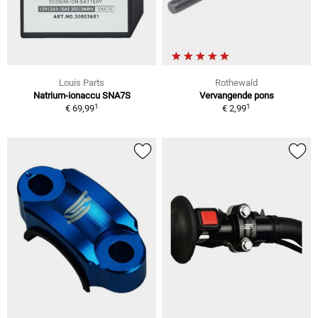
Louis Parts
Rothewald
Natrium-ionaccu SNA7S
Vervangende pons
1
1
€ 69,99
€ 2,99