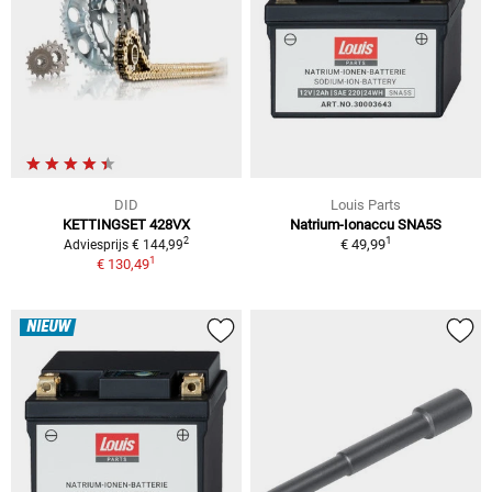
DID
Louis Parts
KETTINGSET 428VX
Natrium-Ionaccu SNA5S
1
2
€ 49,99
Adviesprijs € 144,99
1
€ 130,49
NIEUW