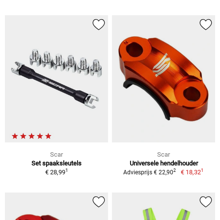
Scar
Scar
Set spaaksleutels
Universele hendelhouder
1
1
2
€ 28,99
€ 18,32
Adviesprijs € 22,90