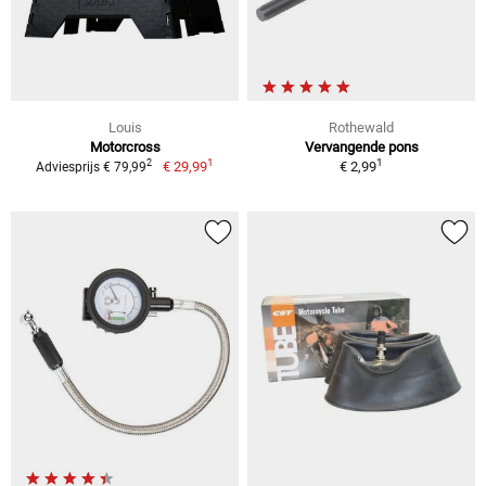
Louis
Rothewald
Motorcross
Vervangende pons
1
1
2
€ 29,99
€ 2,99
Adviesprijs € 79,99