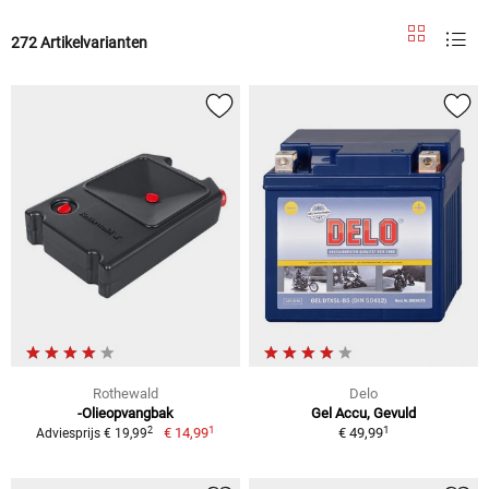
272 Artikelvarianten
Rothewald
Delo
-Olieopvangbak
Gel Accu, Gevuld
1
1
2
€ 14,99
€ 49,99
Adviesprijs € 19,99