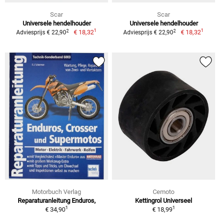
Scar
Scar
Universele hendelhouder
Universele hendelhouder
1
1
2
2
€ 18,32
€ 18,32
Adviesprijs € 22,90
Adviesprijs € 22,90
Motorbuch Verlag
Cemoto
Reparaturanleitung Enduros,
Kettingrol Universeel
1
1
€ 34,90
€ 18,99