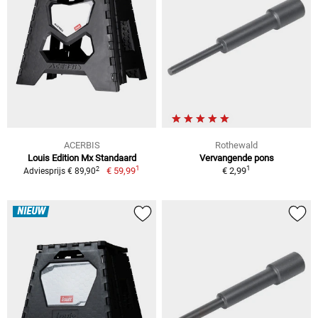
ACERBIS
Rothewald
Louis Edition Mx Standaard
Vervangende pons
1
1
2
€ 59,99
€ 2,99
Adviesprijs € 89,90
NIEUW