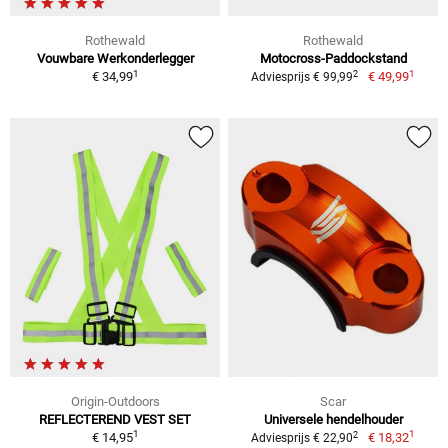
Rothewald
Rothewald
Vouwbare Werkonderlegger
Motocross-Paddockstand
1
1
2
€ 34,99
€ 49,99
Adviesprijs € 99,99
Origin-Outdoors
Scar
REFLECTEREND VEST SET
Universele hendelhouder
1
1
2
€ 14,95
€ 18,32
Adviesprijs € 22,90