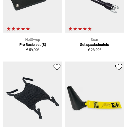
HotSwop
Scar
Pro Basic set (S)
Set spaaksleutels
1
1
€ 59,90
€ 28,99