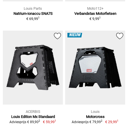
Louis Parts
Moto112+
Natrium-ionaccu SNA7S
Verbandstas Motorfietsen
1
1
€ 69,99
€ 9,99
NIEUW
ACERBIS
Louis
Louis Edition Mx Standaard
Motorcross
1
1
2
2
€ 59,99
€ 29,99
Adviesprijs € 89,90
Adviesprijs € 79,99