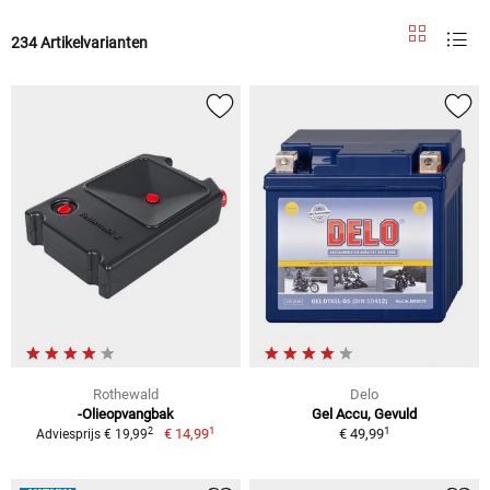
234 Artikelvarianten
Rothewald
Delo
-Olieopvangbak
Gel Accu, Gevuld
1
1
2
€ 14,99
€ 49,99
Adviesprijs € 19,99