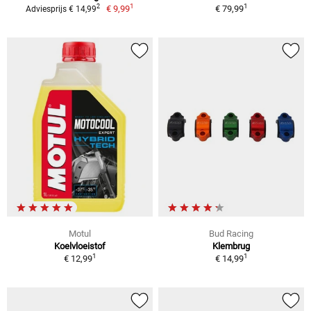
1
1
2
€ 9,99
€ 79,99
Adviesprijs € 14,99
Motul
Bud Racing
Koelvloeistof
Klembrug
1
1
€ 12,99
€ 14,99