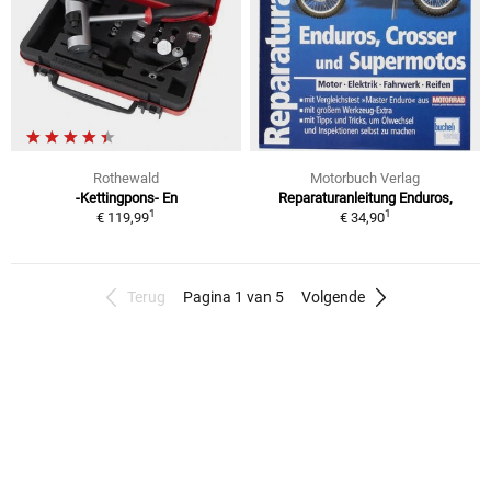
Rothewald
Motorbuch Verlag
-Kettingpons- En
Reparaturanleitung Enduros,
1
1
€ 119,99
€ 34,90
Terug
Pagina 1 van 5
Volgende