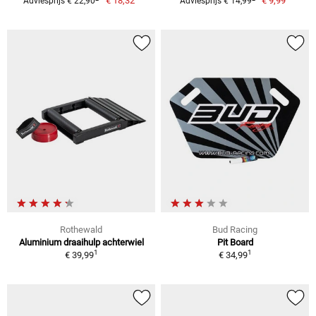
€ 18,32
€ 9,99
Adviesprijs € 22,90
Adviesprijs € 14,99
Rothewald
Bud Racing
Aluminium draaihulp achterwiel
Pit Board
1
1
€ 39,99
€ 34,99