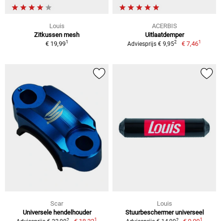
Louis
ACERBIS
Zitkussen mesh
Uitlaatdemper
1
1
2
€ 19,99
€ 7,46
Adviesprijs € 9,95
Scar
Louis
Universele hendelhouder
Stuurbeschermer universeel
1
1
2
2