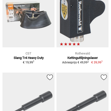
CST
Rothewald
Slang Tr4 Heavy Duty
Kettinguitlijningslaser
1
1
2
€ 19,99
€ 39,99
Adviesprijs € 49,99