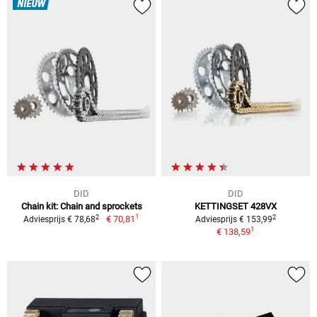
NIEUW
DID
DID
Chain kit: Chain and sprockets
KETTINGSET 428VX
1
2
2
€ 70,81
Adviesprijs € 78,68
Adviesprijs € 153,99
1
€ 138,59