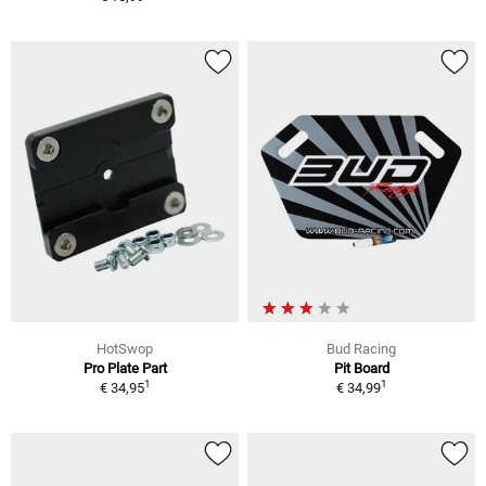
HotSwop
Bud Racing
Pro Plate Part
Pit Board
1
1
€ 34,95
€ 34,99