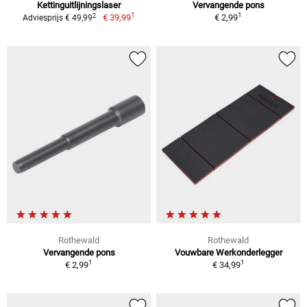
Kettinguitlijningslaser
Vervangende pons
1
1
2
€ 39,99
€ 2,99
Adviesprijs € 49,99
Rothewald
Rothewald
Vervangende pons
Vouwbare Werkonderlegger
1
1
€ 2,99
€ 34,99