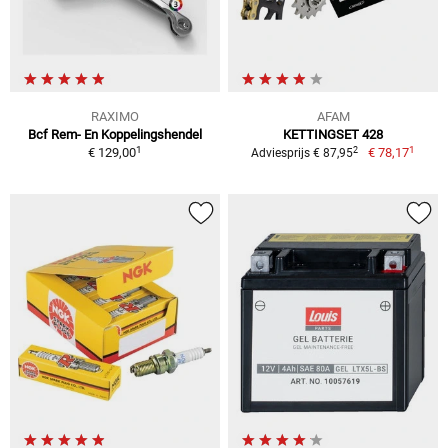
RAXIMO
AFAM
Bcf Rem- En Koppelingshendel
KETTINGSET 428
1
1
2
€ 129,00
€ 78,17
Adviesprijs € 87,95