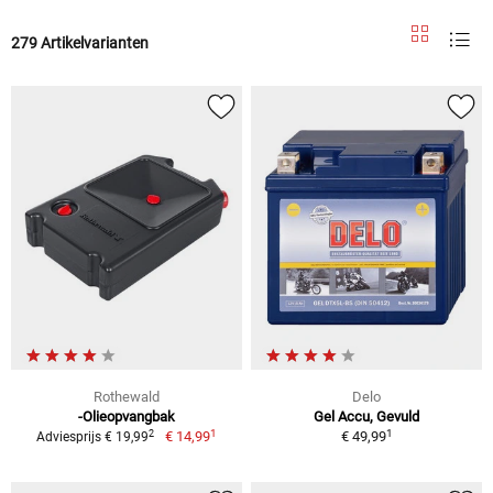
279 Artikelvarianten
Rothewald
Delo
-Olieopvangbak
Gel Accu, Gevuld
1
1
2
€ 14,99
€ 49,99
Adviesprijs € 19,99