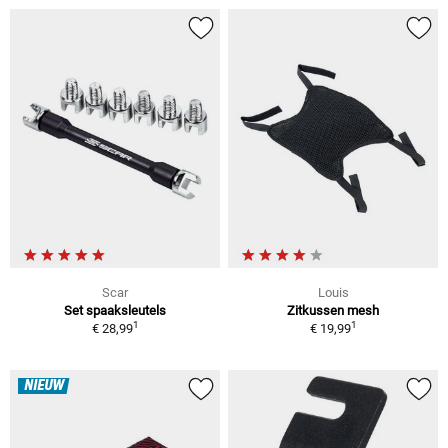
Scar
Louis
Set spaaksleutels
Zitkussen mesh
1
1
€ 28,99
€ 19,99
NIEUW