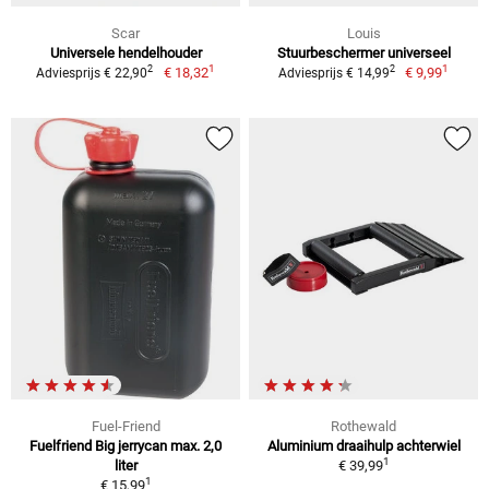
Scar
Louis
Universele hendelhouder
Stuurbeschermer universeel
1
1
2
2
€ 18,32
€ 9,99
Adviesprijs € 22,90
Adviesprijs € 14,99
Fuel-Friend
Rothewald
Fuelfriend Big jerrycan max. 2,0
Aluminium draaihulp achterwiel
1
liter
€ 39,99
1
€ 15,99