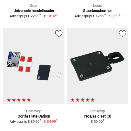
Scar
Louis
Universele hendelhouder
Stuurbeschermer
1
1
2
2
€ 18,32
€ 8,99
Adviesprijs € 22,90
Adviesprijs € 12,99
HotSwop
HotSwop
Gorilla Plate Carbon
Pro Basic set (S)
1
1
2
€ 34,99
€ 59,90
Adviesprijs € 39,90