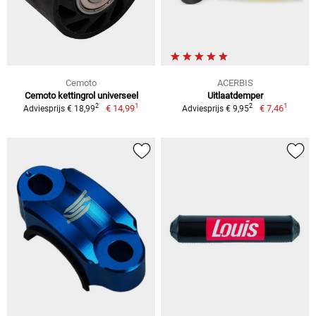
Cemoto
ACERBIS
Cemoto kettingrol universeel
Uitlaatdemper
1
1
2
2
€ 14,99
€ 7,46
Adviesprijs € 18,99
Adviesprijs € 9,95