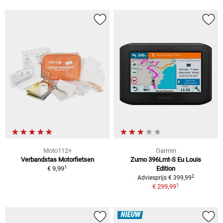
Moto112+
Garmin
Verbandstas Motorfietsen
Zumo 396Lmt-S Eu Louis
1
€ 9,99
Edition
2
Adviesprijs € 399,99
1
€ 299,99
NIEUW