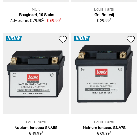
NGK
Louis Parts
-Bougieset, 10 Stuks
Gel-Batterij
1
1
2
€ 69,90
€ 29,99
Adviesprijs € 79,90
NIEUW
NIEUW
Louis Parts
Louis Parts
Natrium-Ionaccu SNA5S
Natrium-ionaccu SNA7S
1
1
€ 49,99
€ 69,99