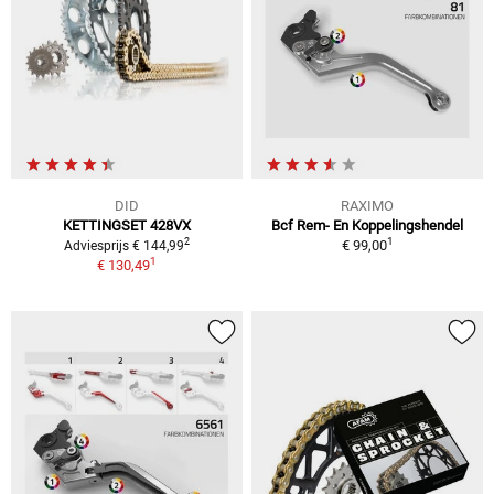
DID
RAXIMO
KETTINGSET 428VX
Bcf Rem- En Koppelingshendel
1
2
€ 99,00
Adviesprijs € 144,99
1
€ 130,49