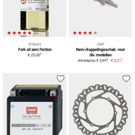
Wilbers
JMP
Fork oil zero friction
Rem-/koppelingsschak. voor
1
€ 25,00
div. modellen
1
2
€ 5,21
Adviesprijs € 5,99