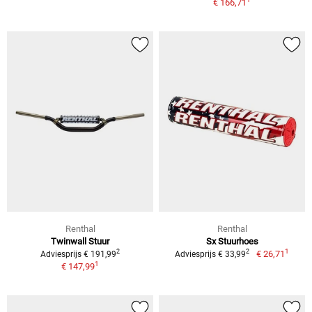
€ 166,71
Renthal
Renthal
Twinwall Stuur
Sx Stuurhoes
1
2
2
€ 26,71
Adviesprijs € 191,99
Adviesprijs € 33,99
1
€ 147,99