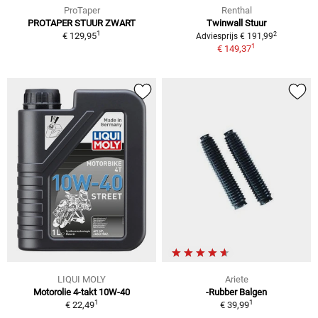
ProTaper
Renthal
PROTAPER STUUR ZWART
Twinwall Stuur
1
2
€ 129,95
Adviesprijs € 191,99
1
€ 149,37
LIQUI MOLY
Ariete
Motorolie 4-takt 10W-40
-Rubber Balgen
1
1
€ 22,49
€ 39,99