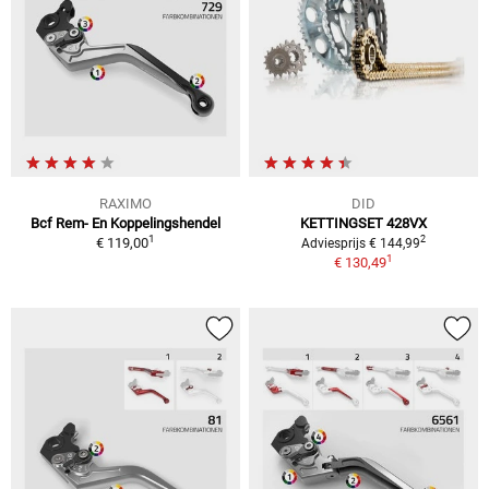
RAXIMO
DID
Bcf Rem- En Koppelingshendel
KETTINGSET 428VX
1
2
€ 119,00
Adviesprijs € 144,99
1
€ 130,49