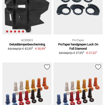
ACERBIS
ProTaper
Geluiddemperbescherming
ProTaper handgrepen Lock On
1
2
€ 30,99
Full Diamond
Adviesprijs € 42,95
1
2
€ 27,22
Adviesprijs € 37,95