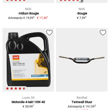
NGK
NGK
-Iridium Bougie
-Bougie
1
1
2
€ 17,40
€ 7,99
Adviesprijs € 19,99
Louis Oil
Renthal
Motorolie 4-takt 10W-40
Twinwall Stuur
1
2
€ 39,99
Adviesprijs € 191,99
1