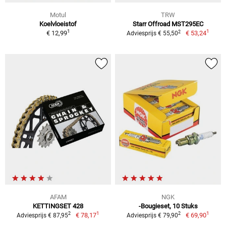
Motul
TRW
Koelvloeistof
Starr Offroad MST295EC
1
1
2
€ 12,99
€ 53,24
Adviesprijs € 55,50
AFAM
NGK
KETTINGSET 428
-Bougieset, 10 Stuks
1
1
2
2
€ 78,17
€ 69,90
Adviesprijs € 87,95
Adviesprijs € 79,90