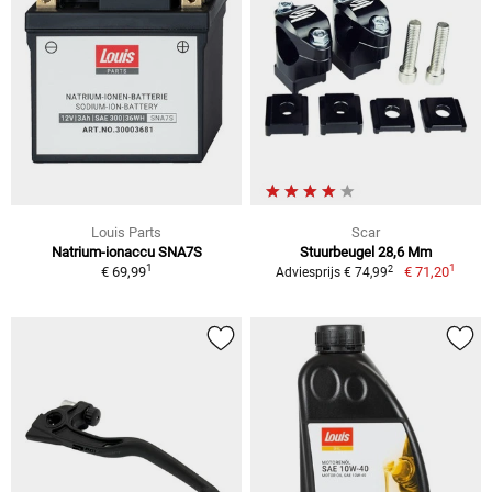
Louis Parts
Scar
Natrium-ionaccu SNA7S
Stuurbeugel 28,6 Mm
1
1
2
€ 69,99
€ 71,20
Adviesprijs € 74,99