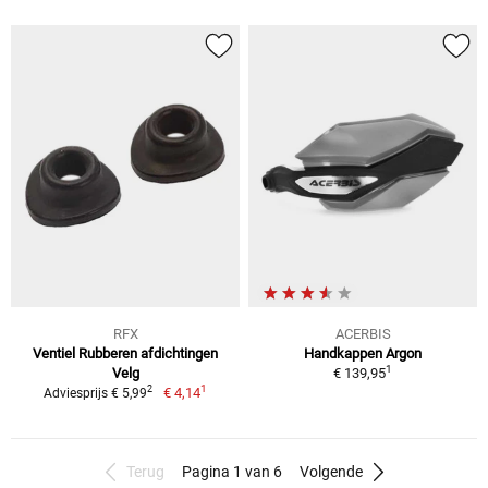
RFX
ACERBIS
Ventiel Rubberen afdichtingen
Handkappen Argon
1
Velg
€ 139,95
1
2
€ 4,14
Adviesprijs € 5,99
Terug
Pagina 1 van 6
Volgende