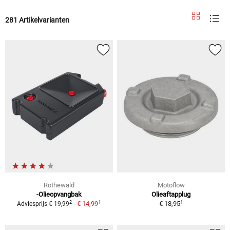
281 Artikelvarianten
Rothewald
Motoflow
-Olieopvangbak
Olieaftapplug
1
1
2
€ 14,99
€ 18,95
Adviesprijs € 19,99