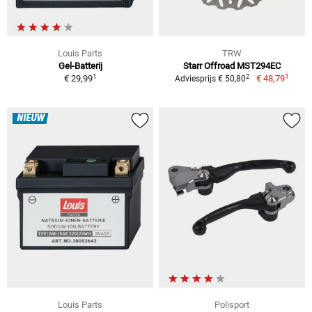
Louis Parts
TRW
Gel-Batterij
Starr Offroad MST294EC
1
1
2
€ 29,99
€ 48,79
Adviesprijs € 50,80
NIEUW
Louis Parts
Polisport