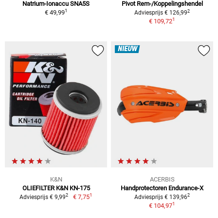
Natrium-Ionaccu SNA5S
Pivot Rem-/Koppelingshendel
1
2
€ 49,99
Adviesprijs € 126,99
1
€ 109,72
NIEUW
K&N
ACERBIS
OLIEFILTER K&N KN-175
Handprotectoren Endurance-X
1
2
2
€ 7,75
Adviesprijs € 9,99
Adviesprijs € 139,96
1
€ 104,97