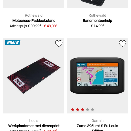
Rothewald
Rothewald
Motocross-Paddockstand
Bandmonteerhulp
1
1
2
€ 49,99
€ 14,99
Adviesprijs € 99,99
NIEUW
Louis
Garmin
Werkplaatsmat met dierenprint
Zumo 396Lmt-S Eu Louis
1
2