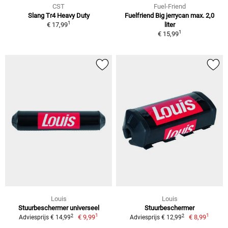
CST
Fuel-Friend
Slang Tr4 Heavy Duty
Fuelfriend Big jerrycan max. 2,0
1
€ 17,99
liter
1
€ 15,99
Louis
Louis
Stuurbeschermer universeel
Stuurbeschermer
1
1
2
2
€ 9,99
€ 8,99
Adviesprijs € 14,99
Adviesprijs € 12,99