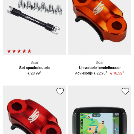
Scar
Scar
Set spaaksleutels
Universele hendelhouder
1
1
2
€ 28,99
€ 18,32
Adviesprijs € 22,90