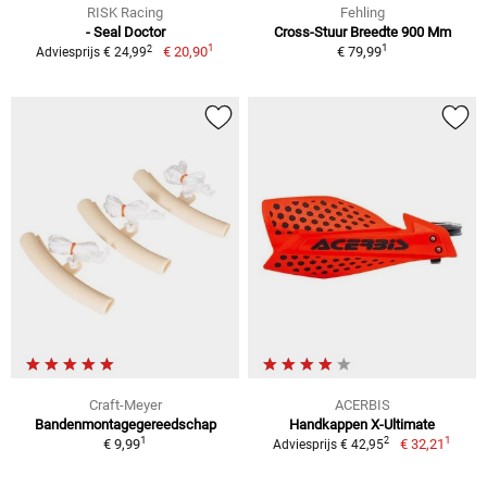
RISK Racing
Fehling
- Seal Doctor
Cross-Stuur Breedte 900 Mm
1
1
2
€ 20,90
€ 79,99
Adviesprijs € 24,99
Craft-Meyer
ACERBIS
Bandenmontagegereedschap
Handkappen X-Ultimate
1
1
2
€ 9,99
€ 32,21
Adviesprijs € 42,95