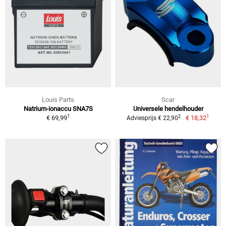
Louis Parts
Scar
Natrium-ionaccu SNA7S
Universele hendelhouder
1
1
2
€ 69,99
€ 18,32
Adviesprijs € 22,90