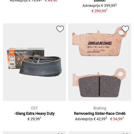
€ 49,90
Edition
Adviesprijs € 79,99
2
Adviesprijs € 399,99
1
€ 299,99
CST
Braking
-Slang Extra Heavy Duty
Remvoering Sinter-Race Cm46
1
1
2
€ 29,99
€ 34,99
Adviesprijs € 42,99