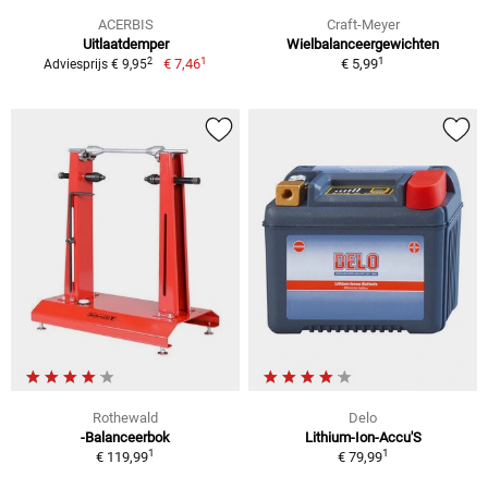
ACERBIS
Craft-Meyer
Uitlaatdemper
Wielbalanceergewichten
1
1
2
€ 7,46
€ 5,99
Adviesprijs € 9,95
Rothewald
Delo
-Balanceerbok
Lithium-Ion-Accu'S
1
1
€ 119,99
€ 79,99