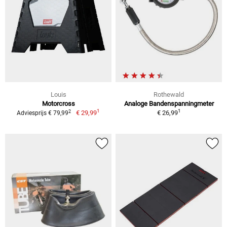
Louis
Rothewald
Motorcross
Analoge Bandenspanningmeter
1
1
2
€ 29,99
€ 26,99
Adviesprijs € 79,99