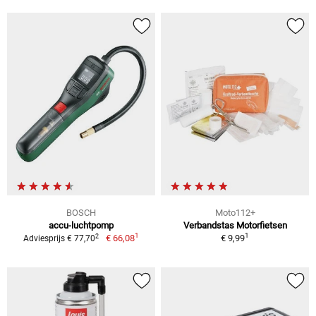
BOSCH
Moto112+
accu-luchtpomp
Verbandstas Motorfietsen
1
1
2
€ 66,08
€ 9,99
Adviesprijs € 77,70