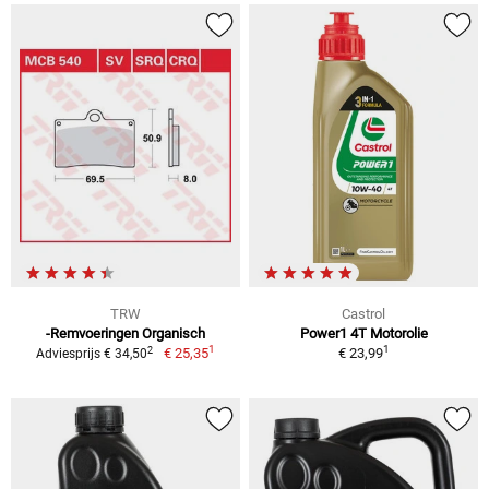
TRW
Castrol
-Remvoeringen Organisch
Power1 4T Motorolie
1
1
2
€ 25,35
€ 23,99
Adviesprijs € 34,50