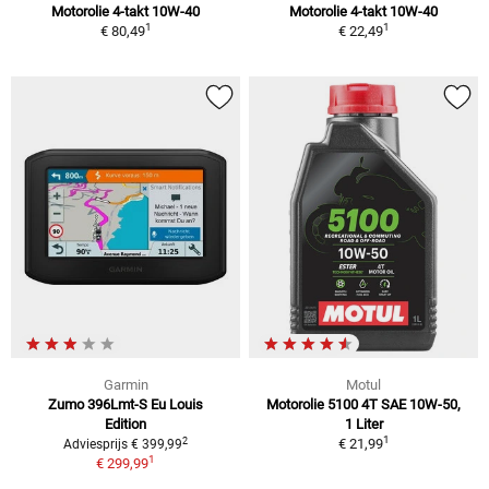
Motorolie 4-takt 10W-40
Motorolie 4-takt 10W-40
1
1
€ 80,49
€ 22,49
Garmin
Motul
Zumo 396Lmt-S Eu Louis
Motorolie 5100 4T SAE 10W-50,
Edition
1 Liter
1
2
€ 21,99
Adviesprijs € 399,99
1
€ 299,99