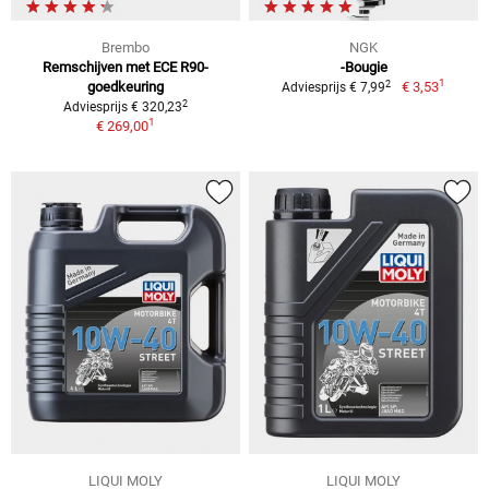
Brembo
NGK
Remschijven met ECE R90-
-Bougie
1
2
goedkeuring
€ 3,53
Adviesprijs € 7,99
2
Adviesprijs € 320,23
1
€ 269,00
LIQUI MOLY
LIQUI MOLY