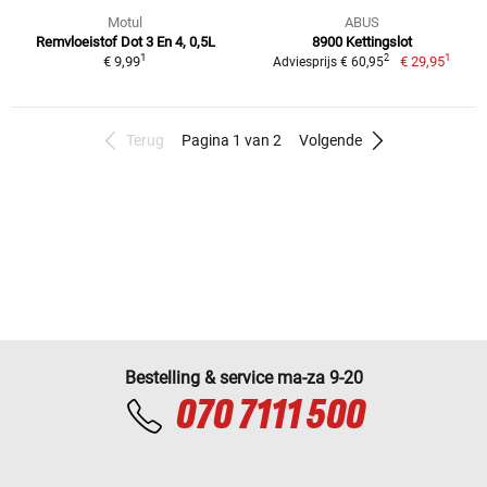
Motul
ABUS
Remvloeistof Dot 3 En 4, 0,5L
8900 Kettingslot
1
1
2
€ 9,99
€ 29,95
Adviesprijs € 60,95
Terug
Pagina 1 van 2
Volgende
Bestelling & service ma-za 9-20
070 7111 500