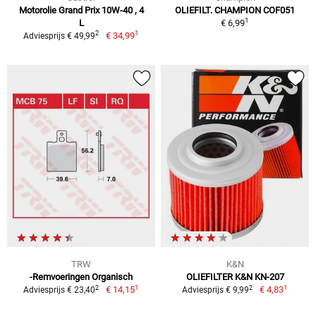
Motorolie Grand Prix 10W-40 , 4
OLIEFILT. CHAMPION COF051
1
L
€ 6,99
1
2
€ 34,99
Adviesprijs € 49,99
TRW
K&N
-Remvoeringen Organisch
OLIEFILTER K&N KN-207
1
1
2
2
€ 14,15
€ 4,83
Adviesprijs € 23,40
Adviesprijs € 9,99