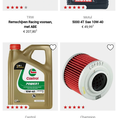
TRW
Motul
Remschijven Racing vooraan,
5000 4T Sae 10W-40
1
met ABE
€ 49,99
1
€ 207,80
Castrol
Champion