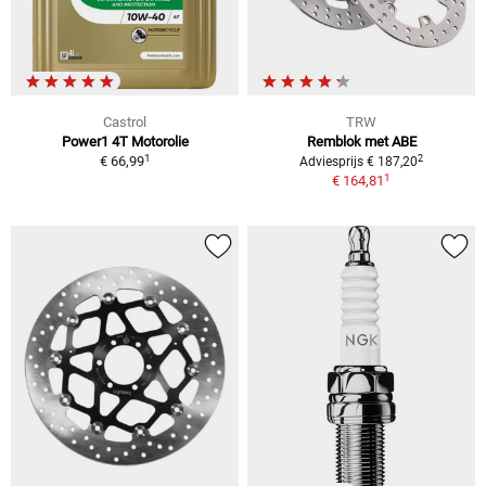
Castrol
TRW
Power1 4T Motorolie
Remblok met ABE
1
2
€ 66,99
Adviesprijs € 187,20
1
€ 164,81