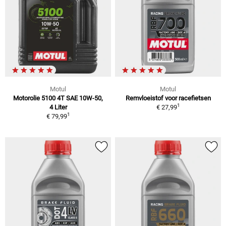
Motul
Motul
Motorolie 5100 4T SAE 10W-50,
Remvloeistof voor racefietsen
1
4 Liter
€ 27,99
1
€ 79,99