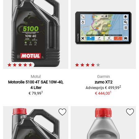
Motul
Garmin
Motorolie 5100 4T SAE 10W-40,
zumo XT2
2
4 Liter
Adviesprijs € 499,99
1
1
€ 79,99
€ 444,00