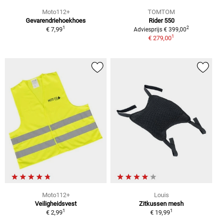
Moto112+
TOMTOM
Gevarendriehoekhoes
Rider 550
1
2
€ 7,99
Adviesprijs € 399,00
1
€ 279,00
Moto112+
Louis
Veiligheidsvest
Zitkussen mesh
1
1
€ 2,99
€ 19,99