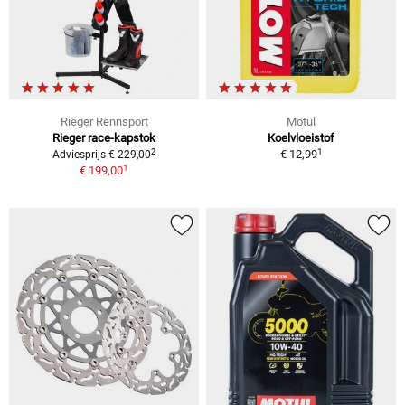
Rieger Rennsport
Motul
Rieger race-kapstok
Koelvloeistof
1
2
€ 12,99
Adviesprijs € 229,00
1
€ 199,00