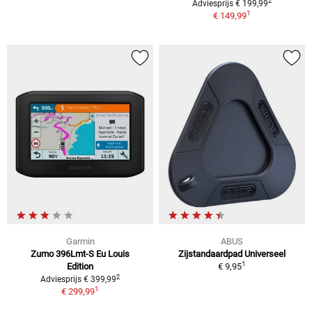
2
Adviesprijs € 199,99
1
€ 149,99
Garmin
ABUS
Zumo 396Lmt-S Eu Louis
Zijstandaardpad Universeel
1
Edition
€ 9,95
2
Adviesprijs € 399,99
1
€ 299,99