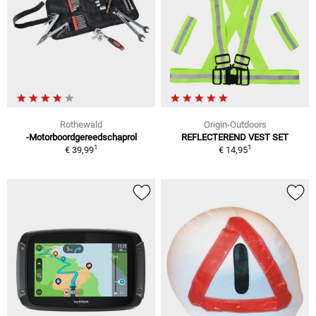
Rothewald
Origin-Outdoors
-Motorboordgereedschaprol
REFLECTEREND VEST SET
1
1
€ 39,99
€ 14,95