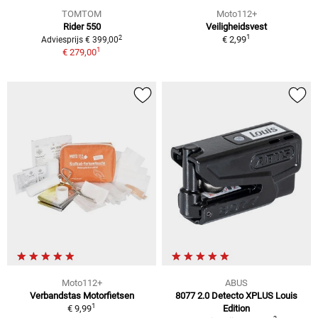
TOMTOM
Moto112+
Rider 550
Veiligheidsvest
1
2
€ 2,99
Adviesprijs € 399,00
1
€ 279,00
Moto112+
ABUS
Verbandstas Motorfietsen
8077 2.0 Detecto XPLUS Louis
1
€ 9,99
Edition