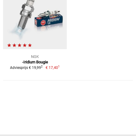
NGK
-Iridium Bougie
1
2
€ 17,40
Adviesprijs € 19,99