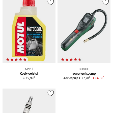
Motul
BOSCH
Koelvloeistof
accu-luchtpomp
1
1
2
€ 12,99
€ 66,08
Adviesprijs € 77,70