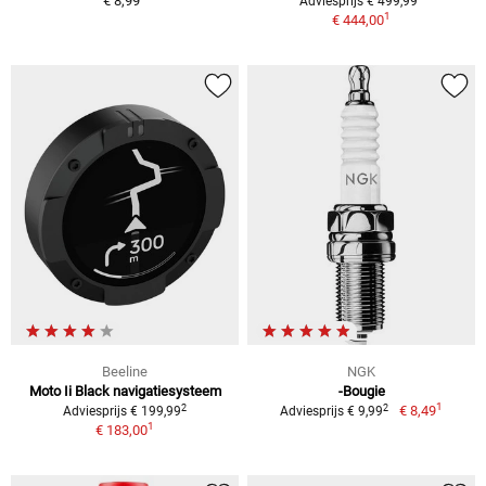
€ 8,99
Adviesprijs € 499,99
1
€ 444,00
Beeline
NGK
Moto Ii Black navigatiesysteem
-Bougie
1
2
2
€ 8,49
Adviesprijs € 199,99
Adviesprijs € 9,99
1
€ 183,00