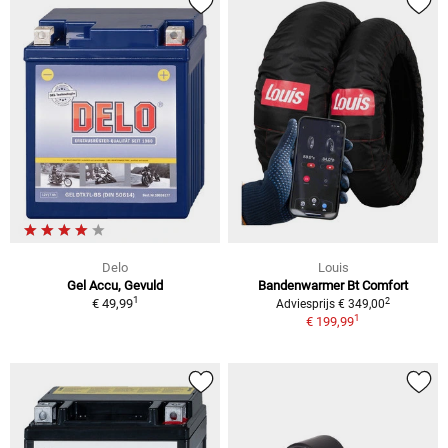
Delo
Louis
Gel Accu, Gevuld
Bandenwarmer Bt Comfort
1
2
€ 49,99
Adviesprijs € 349,00
1
€ 199,99