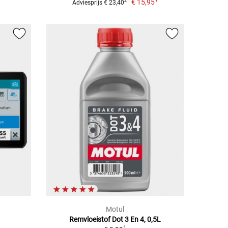
€ 15,95
2
Adviesprijs € 23,40
Motul
Remvloeistof Dot 3 En 4, 0,5L
1