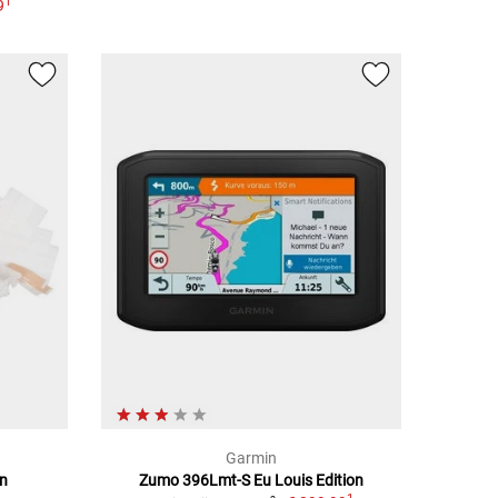
1
9
Garmin
en
Zumo 396Lmt-S Eu Louis Edition