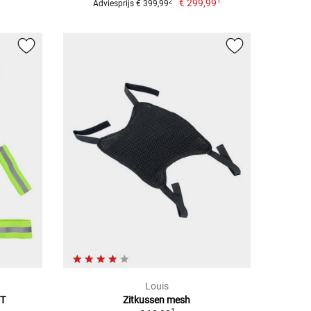
1
€ 299,99
2
Adviesprijs € 399,99
Louis
ET
Zitkussen mesh