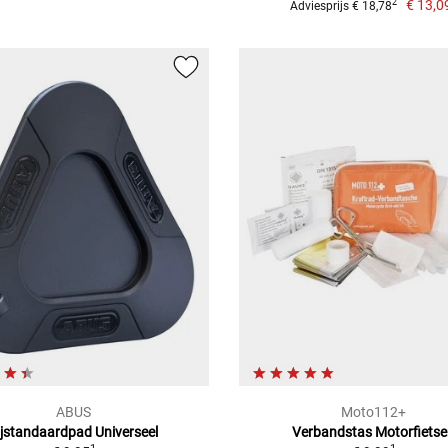
€ 13,0
2
Adviesprijs € 18,78
ABUS
Moto112+
ijstandaardpad Universeel
Verbandstas Motorfiets