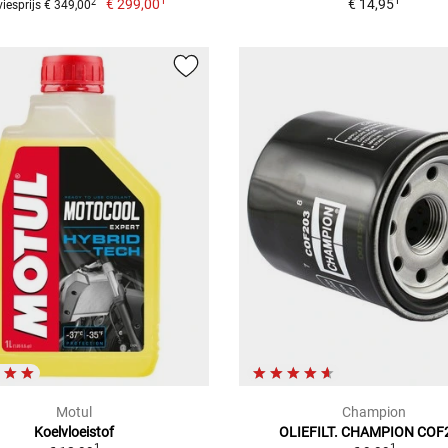
1
1
€ 299,00
€ 14,95
2
iesprijs € 349,00
Motul
Champion
Koelvloeistof
OLIEFILT. CHAMPION COF
1
1