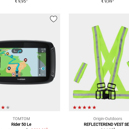
1
1
€ 9,95
€ 9,99
TOMTOM
Origin-Outdoors
Rider 50 Le
REFLECTEREND VEST S