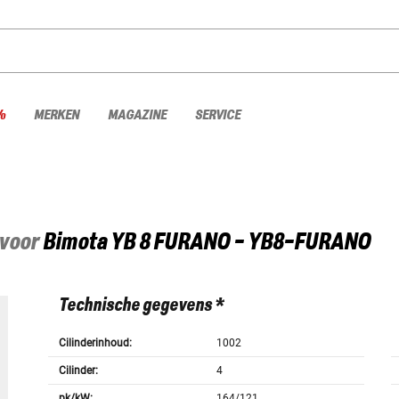
%
MERKEN
MAGAZINE
SERVICE
 voor
Bimota
YB 8 FURANO - YB8-FURANO
Technische gegevens *
Cilinderinhoud:
1002
Cilinder:
4
pk/kW:
164/121