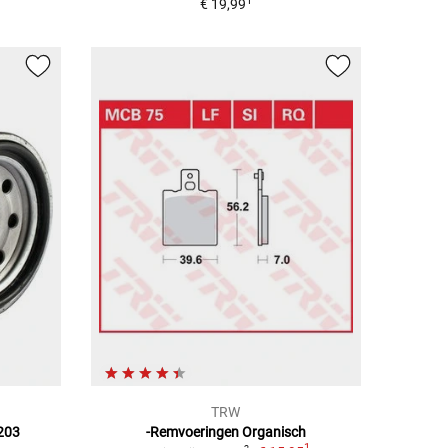
1
€ 19,99
TRW
203
-Remvoeringen Organisch
1