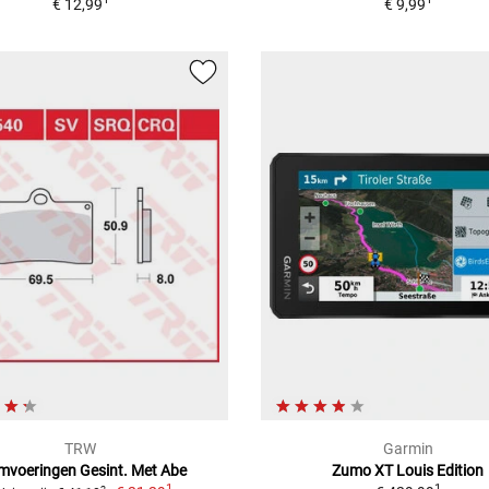
€ 12,99
€ 9,99
TRW
Garmin
mvoeringen Gesint. Met Abe
Zumo XT Louis Edition
1
1