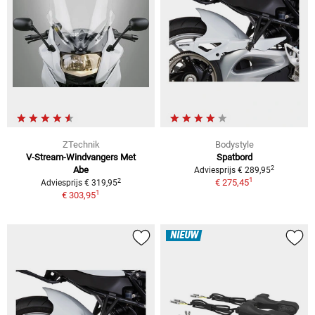
ZTechnik
Bodystyle
V-Stream-Windvangers Met
Spatbord
2
Abe
Adviesprijs € 289,95
1
2
€ 275,45
Adviesprijs € 319,95
1
€ 303,95
NIEUW