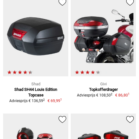
Shad
Givi
Shad SH44 Louis Edition
Topkofferdrager
1
2
Topcase
€ 86,80
Adviesprijs € 108,50
1
2
€ 69,99
Adviesprijs € 136,59