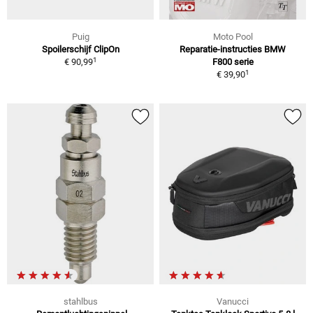
Puig
Moto Pool
Spoilerschijf ClipOn
Reparatie-instructies BMW
1
€ 90,99
F800 serie
1
€ 39,90
stahlbus
Vanucci