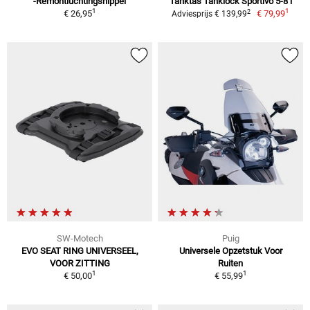
-Remontluchtingsnippel
Tanktas Tanklock Sportivo 5-8 l
1
1
2
€ 26,95
€ 79,99
Adviesprijs € 139,99
SW-Motech
Puig
EVO SEAT RING UNIVERSEEL,
Universele Opzetstuk Voor
VOOR ZITTING
Ruiten
1
1
€ 50,00
€ 55,99