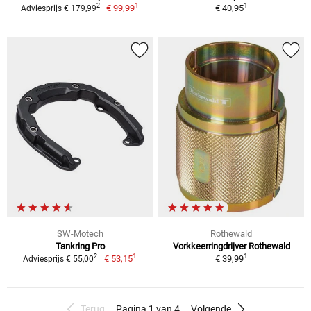
1
1
2
€ 99,99
€ 40,95
Adviesprijs € 179,99
SW-Motech
Rothewald
Tankring Pro
Vorkkeerringdrijver Rothewald
1
1
2
€ 53,15
€ 39,99
Adviesprijs € 55,00
Terug
Pagina 1 van 4
Volgende