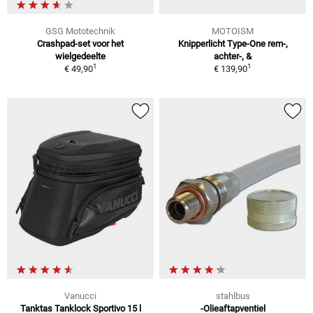
GSG Mototechnik
MOTOISM
Crashpad-set voor het
Knipperlicht Type-One rem-,
wielgedeelte
achter-, &
1
1
€ 49,90
€ 139,90
Vanucci
stahlbus
Tanktas Tanklock Sportivo 15 l
-Olieaftapventiel