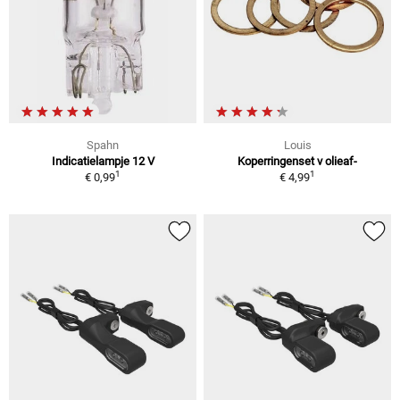
Spahn
Louis
Indicatielampje 12 V
Koperringenset v olieaf-
1
1
€ 0,99
€ 4,99