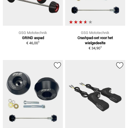
GSG Mototechnik
GSG Mototechnik
GRIND aspad
Crashpad-set voor het
1
€ 46,00
wielgedeelte
1
€ 34,90