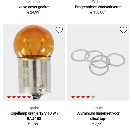
Athena
Wilbers
valve cover gasket
Progressieve Voorvorkveren
1
1
€ 24,99
€ 158,00
Spahn
Louis
Kogellamp oranje 12 V 10 W /
Aluminium ringenset voor
BAU 15S
olieaftap-
1
1
€ 1,99
€ 3,99