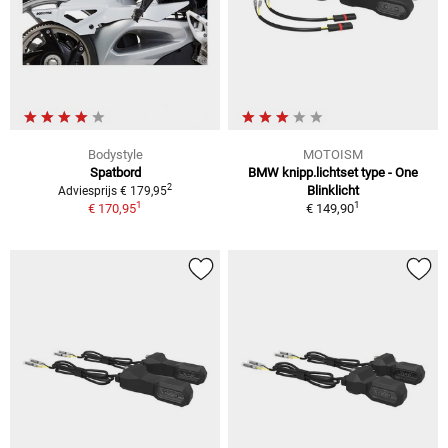
Bodystyle
MOTOISM
Spatbord
BMW knipp.lichtset type - One
2
Blinklicht
Adviesprijs € 179,95
1
1
€ 170,95
€ 149,90