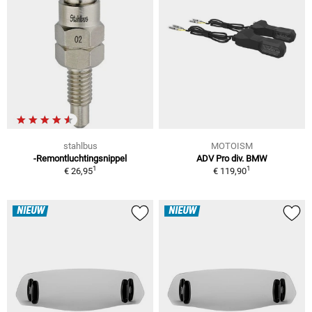
stahlbus
MOTOISM
-Remontluchtingsnippel
ADV Pro div. BMW
1
1
€ 26,95
€ 119,90
NIEUW
NIEUW