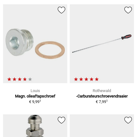
Louis
Rothewald
Magn. olieaftapschroef
-Carburateurschroevendraaier
1
1
€ 9,99
€ 7,99