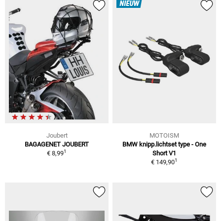
NIEUW
Joubert
MOTOISM
BAGAGENET JOUBERT
BMW knipp.lichtset type - One
1
€ 8,99
Short V1
1
€ 149,90