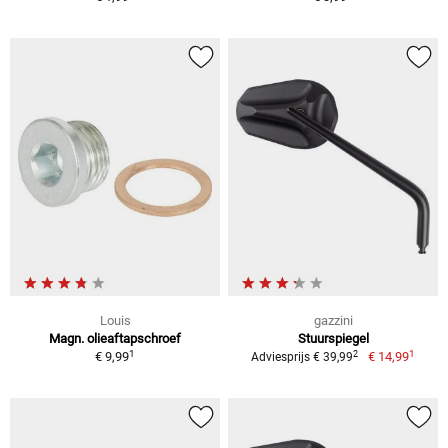
Louis
gazzini
Magn. olieaftapschroef
Stuurspiegel
1
1
2
€ 9,99
€ 14,99
Adviesprijs € 39,99