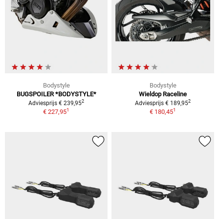
Bodystyle
Bodystyle
BUGSPOILER *BODYSTYLE*
Wieldop Raceline
2
2
Adviesprijs € 239,95
Adviesprijs € 189,95
1
1
€ 227,95
€ 180,45