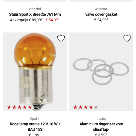
gazzini
Athena
Stuur Sport X Breedte 761 Mm
valve cover gasket
1
1
2
€ 54,97
€ 24,99
Adviesprijs € 89,99
Spahn
Louis
Kogellamp oranje 12 V 10 W /
Aluminium ringenset voor
BAU 15S
olieaftap-
1
1
€ 1,99
€ 3,99