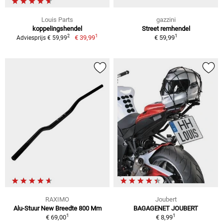
Louis Parts
gazzini
koppelingshendel
Street remhendel
1
1
2
€ 39,99
€ 59,99
Adviesprijs € 59,99
RAXIMO
Joubert
Alu-Stuur New Breedte 800 Mm
BAGAGENET JOUBERT
1
1
€ 69,00
€ 8,99