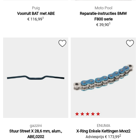
Puig
Moto Pool
Voorruit BAT met ABE
Reparatie-instructies BMW
1
€ 116,99
F800 serie
1
€ 39,90
gazzini
ENUMA
Stuur Street X 28,6 mm, alum.,
X-Ring Enkele Kettingen Mvxz2
2
ABE,0202
Adviesprijs € 173,99