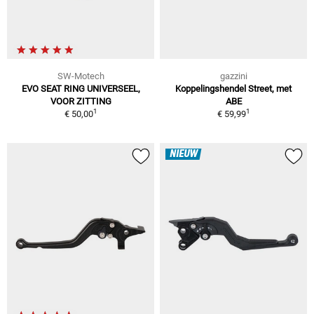
SW-Motech
gazzini
EVO SEAT RING UNIVERSEEL,
Koppelingshendel Street, met
VOOR ZITTING
ABE
1
1
€ 50,00
€ 59,99
NIEUW