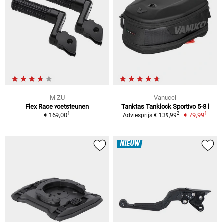
MIZU
Vanucci
Flex Race voetsteunen
Tanktas Tanklock Sportivo 5-8 l
1
1
2
€ 169,00
€ 79,99
Adviesprijs € 139,99
NIEUW