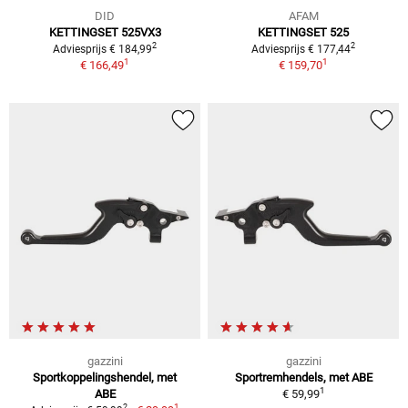
DID
AFAM
KETTINGSET 525VX3
KETTINGSET 525
2
2
Adviesprijs € 184,99
Adviesprijs € 177,44
1
1
€ 166,49
€ 159,70
gazzini
gazzini
Sportkoppelingshendel, met
Sportremhendels, met ABE
1
ABE
€ 59,99
1
2