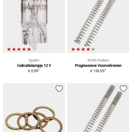
Spahn
Wirth Federn
Indicatielampje 12 V
Progressieve Voorvorkveren
1
1
€ 0,99
€ 139,95