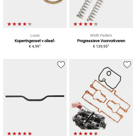
Louis
Wirth Federn
Koperringenset v olieaf-
Progressieve Voorvorkveren
1
1
€ 4,99
€ 139,95