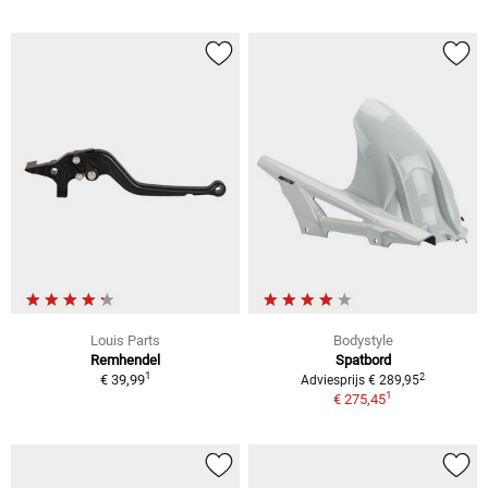
Louis Parts
Bodystyle
Remhendel
Spatbord
1
2
€ 39,99
Adviesprijs € 289,95
1
€ 275,45