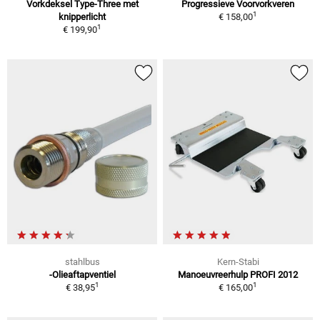
Vorkdeksel Type-Three met
Progressieve Voorvorkveren
1
knipperlicht
€ 158,00
1
€ 199,90
stahlbus
Kern-Stabi
-Olieaftapventiel
Manoeuvreerhulp PROFI 2012
1
1
€ 38,95
€ 165,00