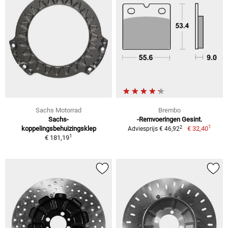
Sachs Motorrad
Brembo
Sachs-
-Remvoeringen Gesint.
1
2
koppelingsbehuizingsklep
€ 32,40
Adviesprijs € 46,92
1
€ 181,19