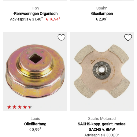
TRW
Spahn
-Remvoeringen Organisch
Gloeilampen
1
1
2
€ 16,94
€ 2,99
Adviesprijs € 31,40
Louis
Sachs Motorrad
Oliefiltertang
SACHS-kopp. gesint. metaal
1
€ 8,99
SACHS v. BMW
2
Adviesprijs € 300,00