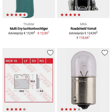
ThoMar
MRA
Multi Dry-luchtontvochtiger
Roadshield Vorruit
1
2
2
€ 12,90
Adviesprijs € 15,99
Adviesprijs € 124,90
1
€ 118,66