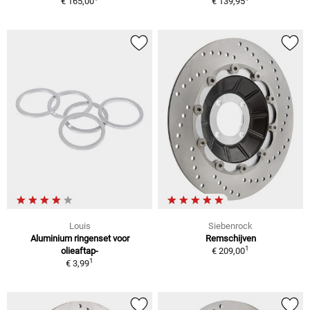
€ 165,00
€ 139,95
Louis
Siebenrock
Aluminium ringenset voor
Remschijven
1
olieaftap-
€ 209,00
1
€ 3,99