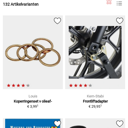
132 Artikelvarianten
Louis
Kern-Stabi
Koperringenset v olieaf-
Frontliftadapter
1
1
€ 3,99
€ 29,95