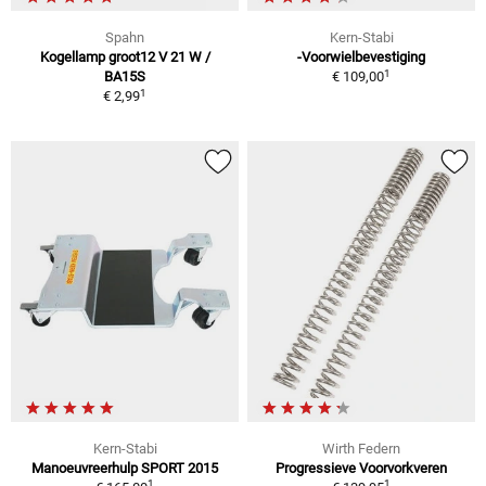
Spahn
Kern-Stabi
Kogellamp groot12 V 21 W /
-Voorwielbevestiging
1
BA15S
€ 109,00
1
€ 2,99
Kern-Stabi
Wirth Federn
Manoeuvreerhulp SPORT 2015
Progressieve Voorvorkveren
1
1