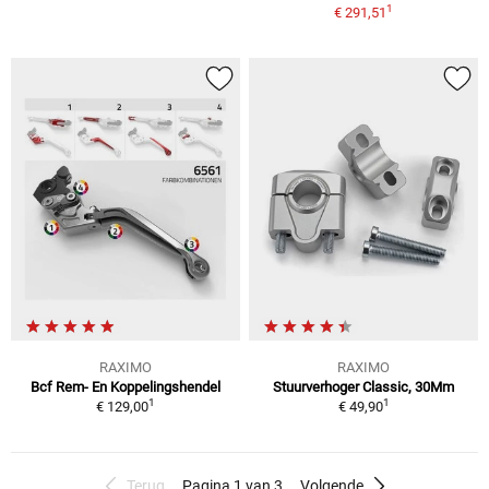
1
€ 291,51
RAXIMO
RAXIMO
Bcf Rem- En Koppelingshendel
Stuurverhoger Classic, 30Mm
1
1
€ 129,00
€ 49,90
Terug
Pagina 1 van 3
Volgende