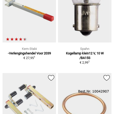
Kern-Stabi
Spahn
-Verlengingshendel Voor 2039
Kogellamp klein12 V, 10 W
1
€ 27,95
/BA15S
1
€ 2,99