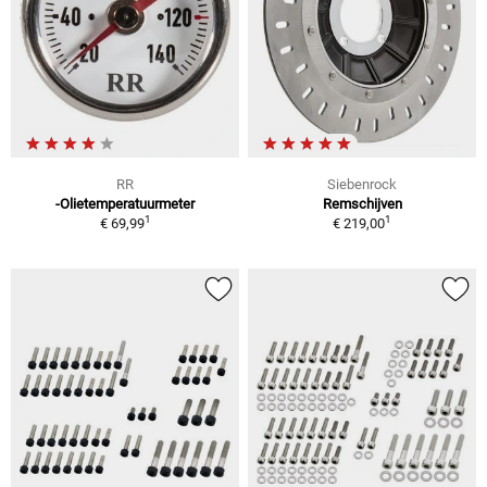
RR
Siebenrock
-Olietemperatuurmeter
Remschijven
1
1
€ 69,99
€ 219,00