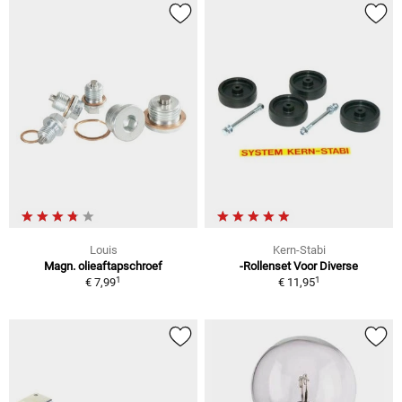
Louis
Kern-Stabi
Magn. olieaftapschroef
-Rollenset Voor Diverse
1
1
€ 7,99
€ 11,95