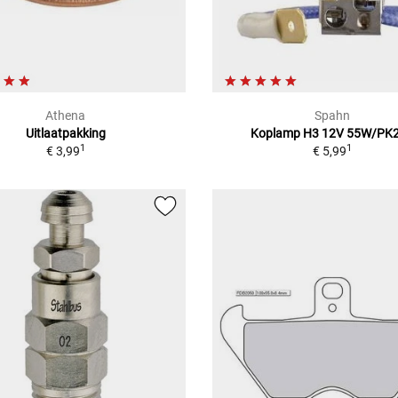
Athena
Spahn
Uitlaatpakking
Koplamp H3 12V 55W/PK
1
1
€ 3,99
€ 5,99