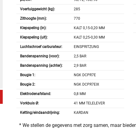
Voertuiggewicht (kg):
285
Zithoogte (mm):
770
Klepspeling (in):
KALT 0,15-0,20 MM
Klepspeling (uit):
KALT 0,25-0,30 MM
Luchtschroef carburateur:
EINSPRITZUNG
Bandenspanning (voor):
2,5 BAR
Bandenspanning (achter):
2,9 BAR
Bougie 1:
NGK DCPR7E
Bougie 2:
NGK DCPR7EIX
Elektrodenafstand:
0,8 MM
Vorkbuis Ø:
41 MM TELELEVER
Ketting/eindaandrijving:
KARDAN
* We stellen de gegevens met zorg samen, maar bieden