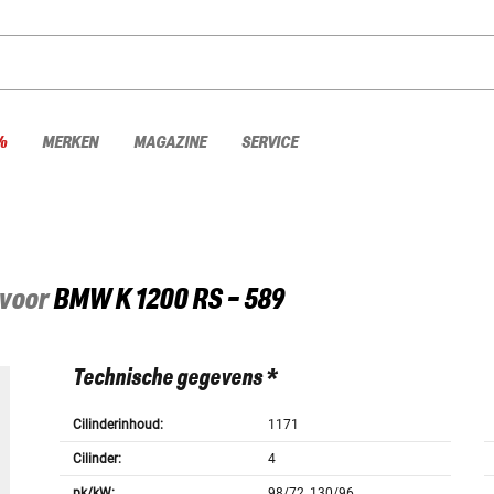
%
MERKEN
MAGAZINE
SERVICE
 voor
BMW
K 1200 RS - 589
Technische gegevens *
Cilinderinhoud:
1171
Cilinder:
4
pk/kW:
98/72, 130/96