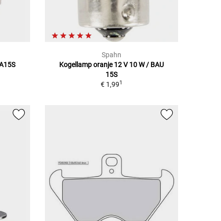
Spahn
BA15S
Kogellamp oranje 12 V 10 W / BAU
15S
1
€ 1,99