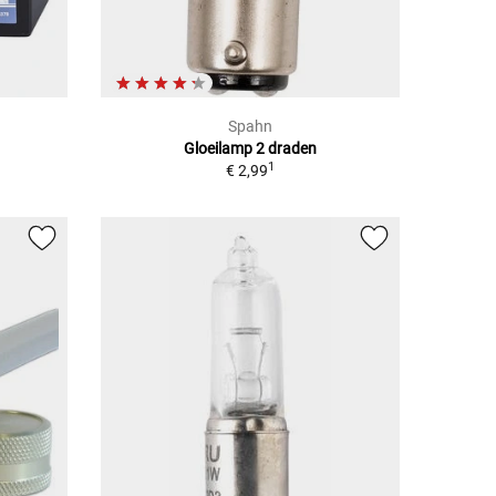
Spahn
Gloeilamp 2 draden
1
€ 2,99