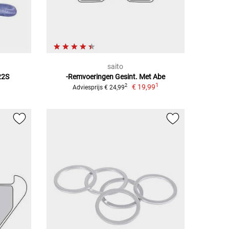
saito
22S
-Remvoeringen Gesint. Met Abe
1
€ 19,99
2
Adviesprijs € 24,99