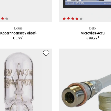
Louis
Delo
Koperringenset v olieaf-
Microvlies-Accu
1
1
€ 3,99
€ 99,99