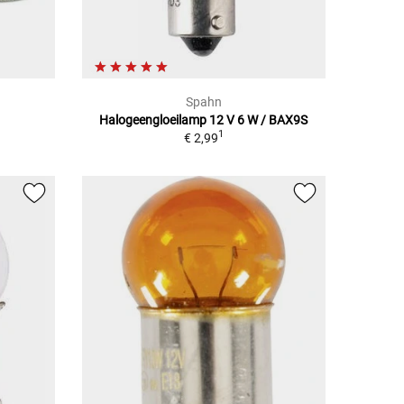
Spahn
Halogeengloeilamp 12 V 6 W / BAX9S
1
€ 2,99