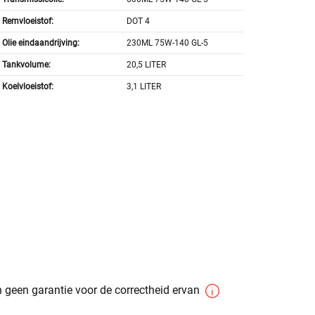
Remvloeistof:
DOT 4
Olie eindaandrijving:
230ML 75W-140 GL-5
Tankvolume:
20,5 LITER
Koelvloeistof:
3,1 LITER
 geen garantie voor de correctheid ervan