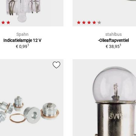
Spahn
stahlbus
Indicatielampje 12 V
-Olieaftapventiel
1
1
€ 0,99
€ 38,95