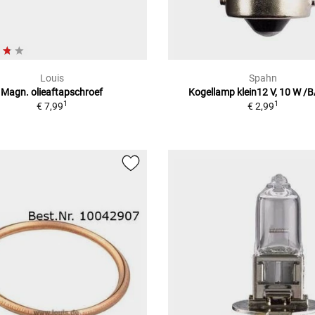
Louis
Spahn
Magn. olieaftapschroef
Kogellamp klein12 V, 10 W /
1
1
€ 7,99
€ 2,99