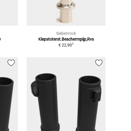
Siebenrock
w
Klepstoterst.Beschermpijp,Rvs
1
€ 22,90