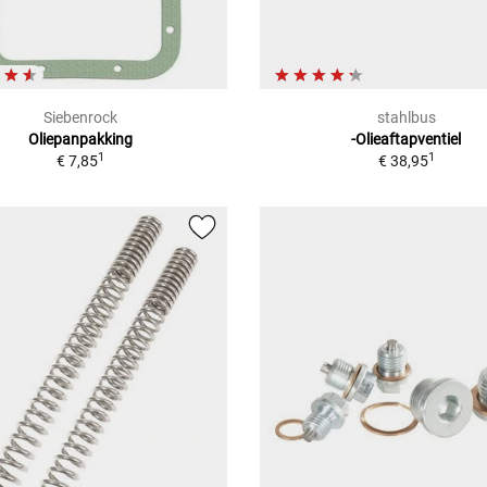
Siebenrock
stahlbus
Oliepanpakking
-Olieaftapventiel
1
1
€ 7,85
€ 38,95