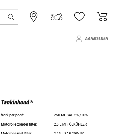
AANMELDEN
Tankinhoud *
Vork per poot:
250 ML SAE 5W/10W
Motorolie zonder filter:
2,5 L MIT ÖLKÜHLER
Motorolie met filter:
2,25 L SAE 20W-50