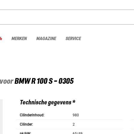
%
MERKEN
MAGAZINE
SERVICE
 voor
BMW
R 100 S - 0305
Technische gegevens *
Cilinderinhoud:
980
Cilinder:
2
pk/kW:
65/49