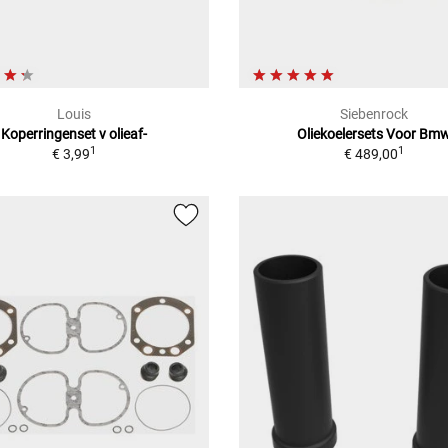
Louis
Siebenrock
Koperringenset v olieaf-
Oliekoelersets Voor Bm
1
1
€ 3,99
€ 489,00