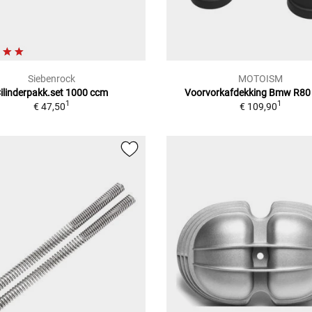
Siebenrock
MOTOISM
ilinderpakk.set 1000 ccm
Voorvorkafdekking Bmw R80
1
1
€ 47,50
€ 109,90