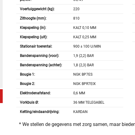
Voertuiggewicht (kg):
220
Zithoogte (mm):
810
Klepspeling (in):
KALT 0,10 MM
Klepspeling (uit):
KALT 0,25 MM
Stationair toerental:
900 ± 100 U/MIN
Bandenspanning (voor):
1,9 (2,2) BAR
Bandenspanning (achter):
1,8 (2,3) BAR
Bougie 1:
NGK BP7ES
Bougie 2:
NGK BPR7EIX
Elektrodenafstand:
0,6 MM
Vorkbuis Ø:
36 MM TELEGABEL
Ketting/eindaandrijving:
KARDAN
* We stellen de gegevens met zorg samen, maar bieden