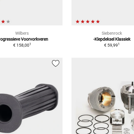
Wilbers
Siebenrock
rogressieve Voorvorkveren
-Klepdeksel Klassiek
1
1
€ 158,00
€ 59,99