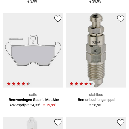
1
1
€ 3,99
€ 39,95
saito
stahlbus
-Remvoeringen Gesint. Met Abe
-Remontluchtingsnippel
1
1
2
€ 19,99
€ 26,95
Adviesprijs € 24,99