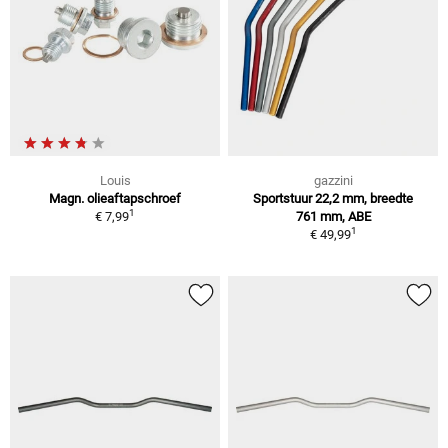
Louis
gazzini
Magn. olieaftapschroef
Sportstuur 22,2 mm, breedte
1
€ 7,99
761 mm, ABE
1
€ 49,99