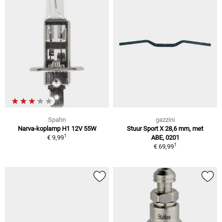
Spahn
gazzini
Narva-koplamp H1 12V 55W
Stuur Sport X 28,6 mm, met
1
€ 9,99
ABE, 0201
1
€ 69,99