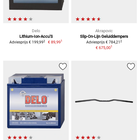
Delo
Akrapovic
Lithium-Ion-Accu'S
Slip-On-Lijn Geluiddempers
1
2
2
€ 89,99
Adviesprijs € 199,99
Adviesprijs € 784,21
1
€ 675,00