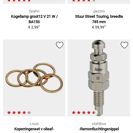
Spahn
gazzini
Kogellamp groot12 V 21 W /
Stuur Street Touring, breedte
BA15S
785 mm
1
1
€ 2,99
€ 59,99
Louis
stahlbus
Koperringenset v olieaf-
-Remontluchtingsnippel