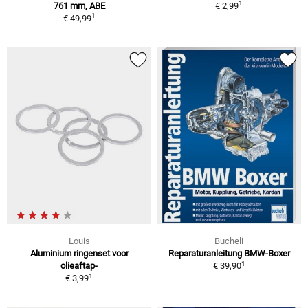
1
761 mm, ABE
€ 2,99
1
€ 49,99
Louis
Bucheli
Aluminium ringenset voor
Reparaturanleitung BMW-Boxer
1
olieaftap-
€ 39,90
1
€ 3,99