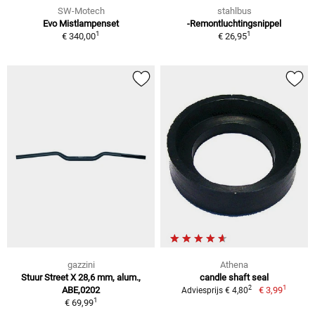
SW-Motech
stahlbus
Evo Mistlampenset
-Remontluchtingsnippel
1
1
€ 340,00
€ 26,95
gazzini
Athena
Stuur Street X 28,6 mm, alum.,
candle shaft seal
1
2
ABE,0202
€ 3,99
Adviesprijs € 4,80
1
€ 69,99