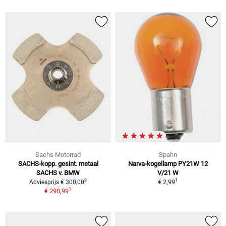
Sachs Motorrad
Spahn
SACHS-kopp. gesint. metaal
Narva-kogellamp PY21W 12
SACHS v. BMW
V/21 W
1
2
€ 2,99
Adviesprijs € 300,00
1
€ 290,99