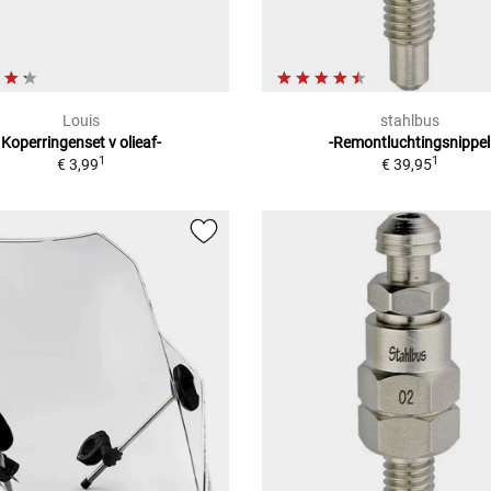
Louis
stahlbus
Koperringenset v olieaf-
-Remontluchtingsnippel
1
1
€ 3,99
€ 39,95