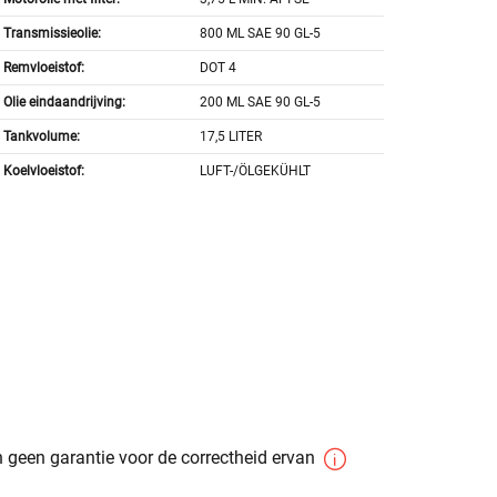
Transmissieolie:
800 ML SAE 90 GL-5
Remvloeistof:
DOT 4
Olie eindaandrijving:
200 ML SAE 90 GL-5
Tankvolume:
17,5 LITER
Koelvloeistof:
LUFT-/ÖLGEKÜHLT
 geen garantie voor de correctheid ervan