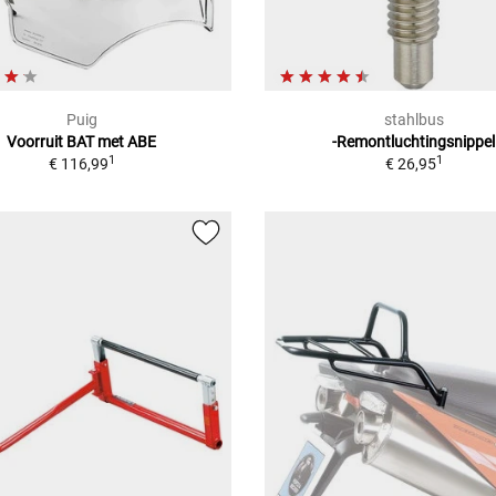
Puig
stahlbus
Voorruit BAT met ABE
-Remontluchtingsnippel
1
1
€ 116,99
€ 26,95