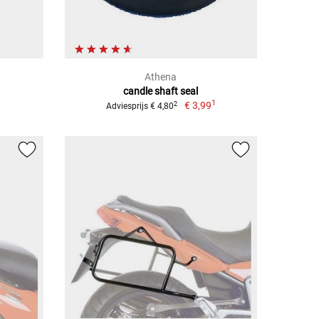
Athena
candle shaft seal
1
€ 3,99
2
Adviesprijs € 4,80