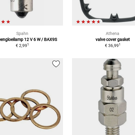
Spahn
Athena
engloeilamp 12 V 6 W / BAX9S
valve cover gasket
1
1
€ 2,99
€ 36,99