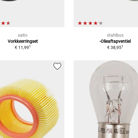
saito
stahlbus
Vorkkeerringset
-Olieaftapventiel
1
1
€ 11,99
€ 38,95