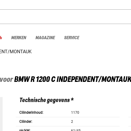
%
MERKEN
MAGAZINE
SERVICE
DENT/MONTAUK
 voor
BMW
R 1200 C INDEPENDENT/MONTAUK
Technische gegevens *
Cilinderinhoud:
1170
Cilinder:
2
pk/kW:
61/45