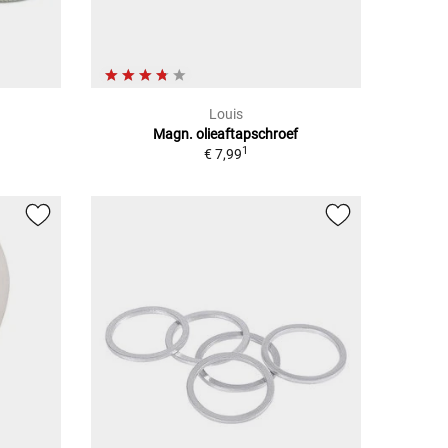
Louis
Magn. olieaftapschroef
1
€ 7,99