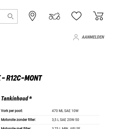
AANMELDEN
 - R12C-MONT
Tankinhoud *
Vork per poot:
470 ML SAE 10W
Motorolie zonder filter:
3,5 L SAE 20W-50
Motorolie met filter:
3,75 L MIN. API SE