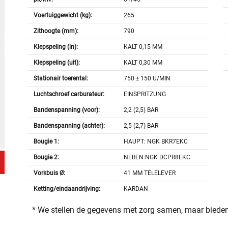
Voertuiggewicht (kg):
265
Zithoogte (mm):
790
Klepspeling (in):
KALT 0,15 MM
Klepspeling (uit):
KALT 0,30 MM
Stationair toerental:
750 ± 150 U/MIN
Luchtschroef carburateur:
EINSPRITZUNG
Bandenspanning (voor):
2,2 (2,5) BAR
Bandenspanning (achter):
2,5 (2,7) BAR
Bougie 1:
HAUPT: NGK BKR7EKC
Bougie 2:
NEBEN:NGK DCPR8EKC
Vorkbuis Ø:
41 MM TELELEVER
Ketting/eindaandrijving:
KARDAN
* We stellen de gegevens met zorg samen, maar bieden