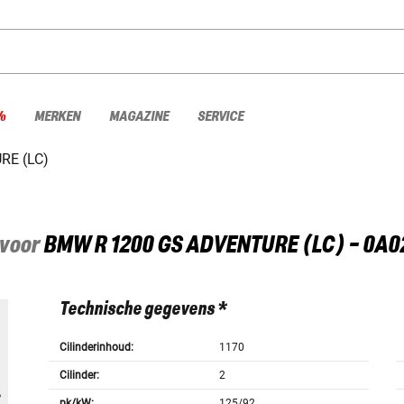
%
MERKEN
MAGAZINE
SERVICE
RE (LC)
 voor
BMW
R 1200 GS ADVENTURE (LC) - 0A0
Technische gegevens *
Cilinderinhoud:
1170
Cilinder:
2
pk/kW:
125/92