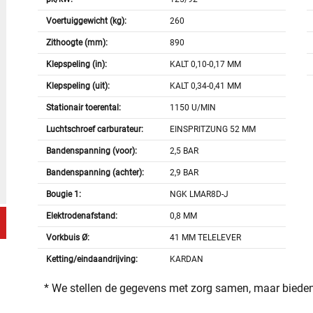
Voertuiggewicht (kg):
260
Zithoogte (mm):
890
Klepspeling (in):
KALT 0,10-0,17 MM
Klepspeling (uit):
KALT 0,34-0,41 MM
Stationair toerental:
1150 U/MIN
Luchtschroef carburateur:
EINSPRITZUNG 52 MM
Bandenspanning (voor):
2,5 BAR
Bandenspanning (achter):
2,9 BAR
Bougie 1:
NGK LMAR8D-J
Elektrodenafstand:
0,8 MM
Vorkbuis Ø:
41 MM TELELEVER
Ketting/eindaandrijving:
KARDAN
* We stellen de gegevens met zorg samen, maar bieden