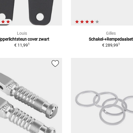
Louis
Gilles
ipperlichtsteun cover zwart
Schakel-+Rempedaalse
1
1
€ 11,99
€ 289,99