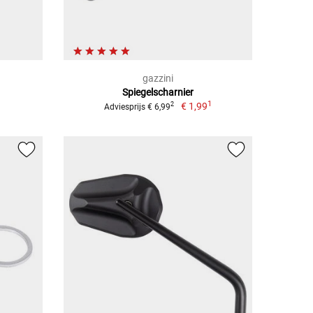
gazzini
t
Spiegelscharnier
1
€ 1,99
2
Adviesprijs € 6,99