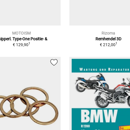
MOTOISM
Rizoma
ipperl. Type-One Positie- &
Remhendel 3D
1
1
€ 129,90
€ 212,00