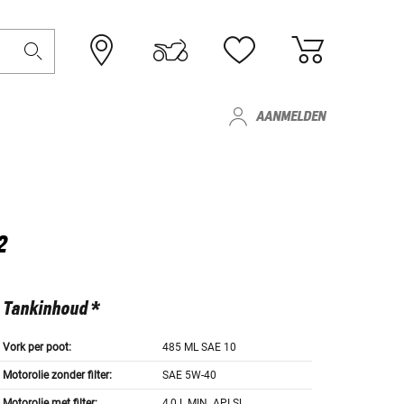
AANMELDEN
2
Tankinhoud *
Vork per poot:
485 ML SAE 10
Motorolie zonder filter:
SAE 5W-40
Motorolie met filter:
4,0 L MIN. API SL