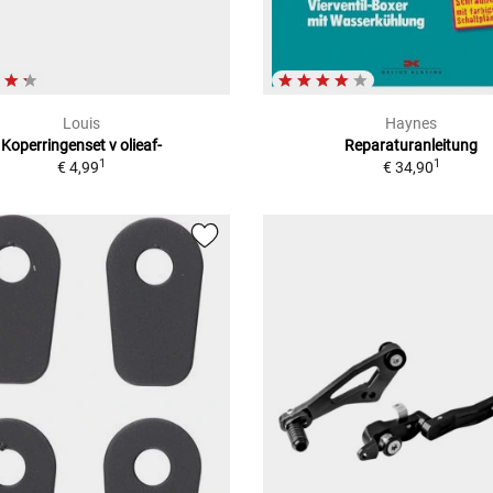
Louis
Haynes
Koperringenset v olieaf-
Reparaturanleitung
1
1
€ 4,99
€ 34,90