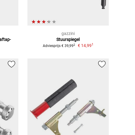
gazzini
aftap-
Stuurspiegel
1
€ 14,99
2
Adviesprijs € 39,99