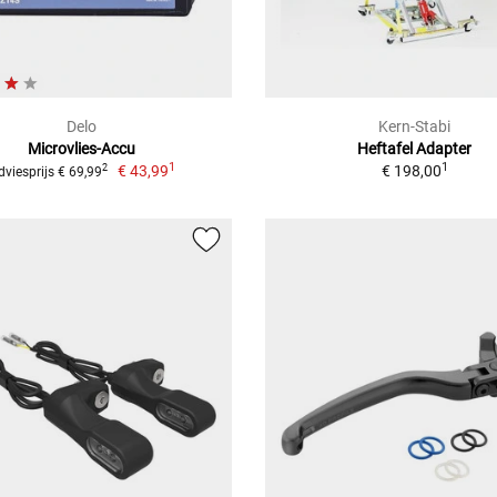
Delo
Kern-Stabi
Microvlies-Accu
Heftafel Adapter
1
1
€ 43,99
€ 198,00
2
dviesprijs € 69,99