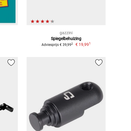
gazzini
Spiegelbehuizing
1
€ 19,99
2
Adviesprijs € 39,99