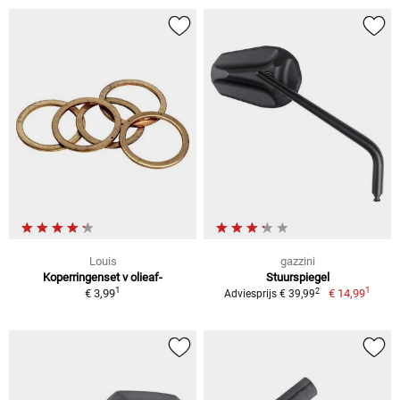
Louis
gazzini
Koperringenset v olieaf-
Stuurspiegel
1
1
2
€ 3,99
€ 14,99
Adviesprijs € 39,99