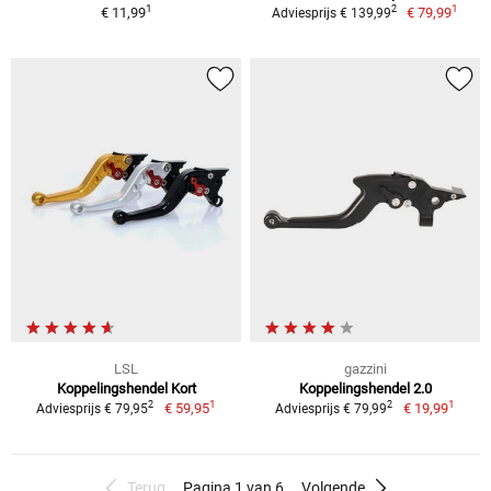
1
1
2
€ 11,99
€ 79,99
Adviesprijs € 139,99
LSL
gazzini
Koppelingshendel Kort
Koppelingshendel 2.0
1
1
2
2
€ 59,95
€ 19,99
Adviesprijs € 79,95
Adviesprijs € 79,99
Terug
Pagina 1 van 6
Volgende