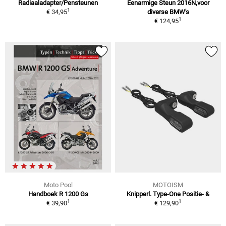
Radiaaladapter/Pensteunen
Eenarmige Steun 2016N,voor
1
€ 34,95
diverse BMW's
1
€ 124,95
Moto Pool
MOTOISM
Handboek R 1200 Gs
Knipperl. Type-One Positie- &
1
1
€ 39,90
€ 129,90