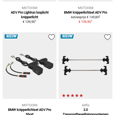
MOTOISM
MOTOISM
ADV Pro Lightrun looplicht
BMW knipperlichtset ADV Pro
2
knipperlicht
Adviesprijs € 149,80
1
1
€ 139,90
€ 139,90
NIEUW
NIEUW
MOTOISM
AXfix
BMW knipperlichtset ADV Pro
2.0
Short
Transportbeveiligingssystemen