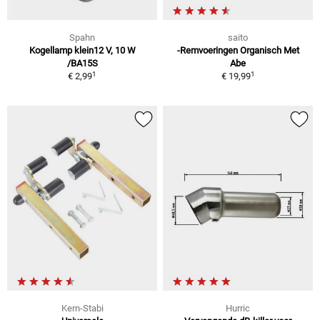
Spahn
saito
Kogellamp klein12 V, 10 W
-Remvoeringen Organisch Met
/BA15S
Abe
1
1
€ 2,99
€ 19,99
Kern-Stabi
Hurric