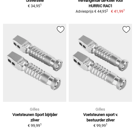
Universele
Vervangende dB-killer voor
1
€ 34,95
HURRIC RAC1
1
2
€ 41,99
Adviesprijs € 44,95
Gilles
Gilles
Voetsteunen Sport bijrijder
Voetsteunen sport v.
zilver
bestuurder zilver
1
1
€ 99,99
€ 99,99