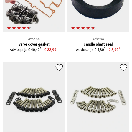
Athena
Athena
valve cover gasket
candle shaft seal
1
1
2
2
€ 33,99
€ 3,99
Adviesprijs € 40,42
Adviesprijs € 4,80