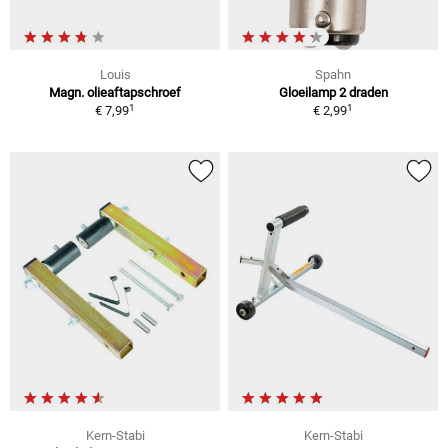
Louis
Spahn
Magn. olieaftapschroef
Gloeilamp 2 draden
1
1
€ 7,99
€ 2,99
Kern-Stabi
Kern-Stabi