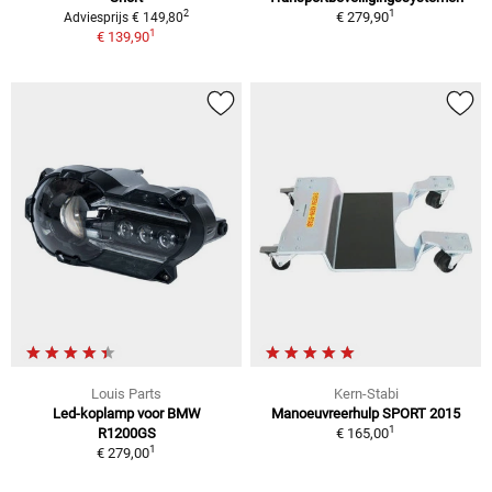
1
2
€ 279,90
Adviesprijs € 149,80
1
€ 139,90
Louis Parts
Kern-Stabi
Led-koplamp voor BMW
Manoeuvreerhulp SPORT 2015
1
R1200GS
€ 165,00
1
€ 279,00