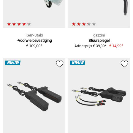
Kern-Stabi
gazzini
-Voorwielbevestiging
Stuurspiegel
1
1
2
€ 109,00
€ 14,99
Adviesprijs € 39,99
NIEUW
NIEUW