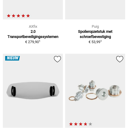
AXfix
Puig
2.0
Spoileropzetstuk met
Transportbeveiligingssystemen
schroefbevestiging
1
1
€ 279,90
€ 53,99
NIEUW