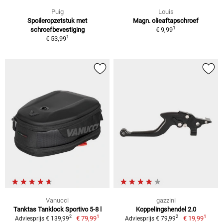
Puig
Louis
Spoileropzetstuk met
Magn. olieaftapschroef
1
schroefbevestiging
€ 9,99
1
€ 53,99
Vanucci
gazzini
Tanktas Tanklock Sportivo 5-8 l
Koppelingshendel 2.0
1
1
2
2
€ 79,99
€ 19,99
Adviesprijs € 139,99
Adviesprijs € 79,99