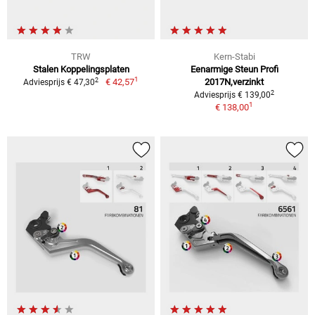
TRW
Kern-Stabi
Stalen Koppelingsplaten
Eenarmige Steun Profi
1
2
€ 42,57
2017N,verzinkt
Adviesprijs € 47,30
2
Adviesprijs € 139,00
1
€ 138,00