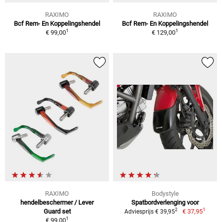
RAXIMO
RAXIMO
Bcf Rem- En Koppelingshendel
Bcf Rem- En Koppelingshendel
1
1
€ 99,00
€ 129,00
RAXIMO
Bodystyle
hendelbeschermer / Lever
Spatbordverlenging voor
1
2
Guard set
€ 37,95
Adviesprijs € 39,95
1
€ 99,00