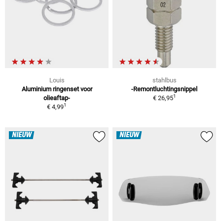
Louis
stahlbus
Aluminium ringenset voor
-Remontluchtingsnippel
1
olieaftap-
€ 26,95
1
€ 4,99
NIEUW
NIEUW