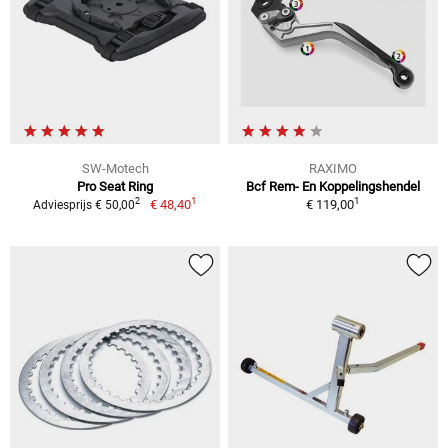
SW-Motech
RAXIMO
Pro Seat Ring
Bcf Rem- En Koppelingshendel
1
1
2
€ 48,40
€ 119,00
Adviesprijs € 50,00