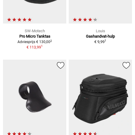
SW-Motech
Louis
Pro Micro Tanktas
Gashandvat-hulp
1
2
€ 9,99
Adviesprijs € 130,00
1
€ 113,99