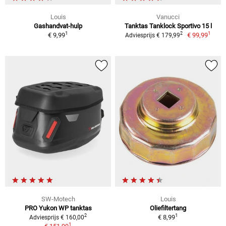
Louis
Vanucci
Gashandvat-hulp
Tanktas Tanklock Sportivo 15 l
1
1
2
€ 9,99
€ 99,99
Adviesprijs € 179,99
SW-Motech
Louis
PRO Yukon WP tanktas
Oliefiltertang
1
2
€ 8,99
Adviesprijs € 160,00
1