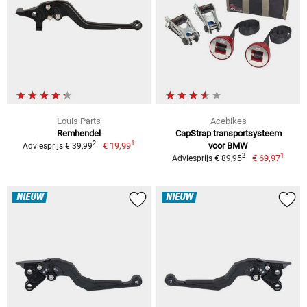
Louis Parts
Acebikes
Remhendel
CapStrap transportsysteem
1
2
€ 19,99
voor BMW
Adviesprijs € 39,99
1
2
€ 69,97
Adviesprijs € 89,95
NIEUW
NIEUW