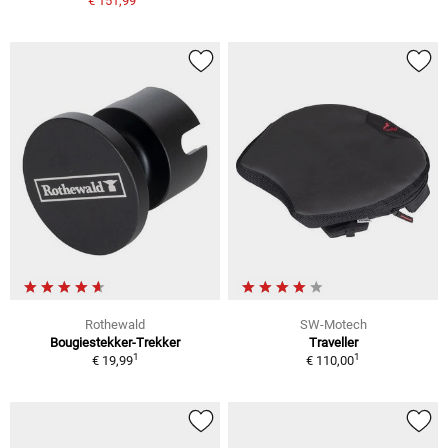
€ 151,99
Rothewald
SW-Motech
Bougiestekker-Trekker
Traveller
1
1
€ 19,99
€ 110,00