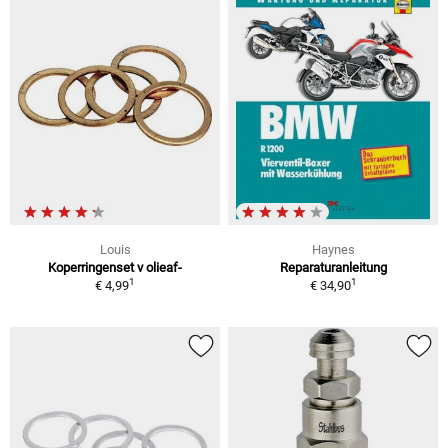
Louis
Haynes
Koperringenset v olieaf-
Reparaturanleitung
1
1
€ 4,99
€ 34,90