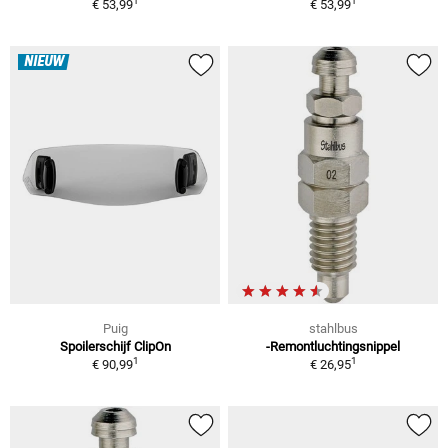
1
1
€ 53,99
€ 53,99
NIEUW
Puig
stahlbus
Spoilerschijf ClipOn
-Remontluchtingsnippel
1
1
€ 90,99
€ 26,95