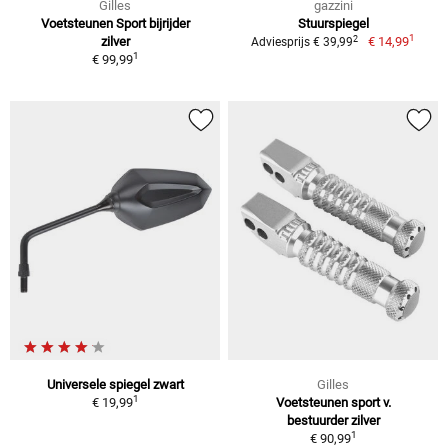
Gilles
gazzini
Voetsteunen Sport bijrijder
Stuurspiegel
1
2
zilver
€ 14,99
Adviesprijs € 39,99
1
€ 99,99
Universele spiegel zwart
Gilles
1
€ 19,99
Voetsteunen sport v.
bestuurder zilver
1
€ 90,99