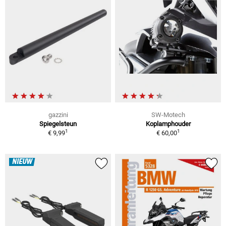
gazzini
SW-Motech
Spiegelsteun
Koplamphouder
1
1
€ 9,99
€ 60,00
NIEUW