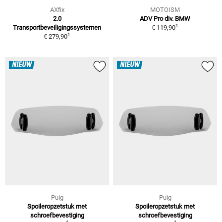
AXfix
MOTOISM
2.0
ADV Pro div. BMW
1
Transportbeveiligingssystemen
€ 119,90
1
€ 279,90
NIEUW
NIEUW
Puig
Puig
Spoileropzetstuk met
Spoileropzetstuk met
schroefbevestiging
schroefbevestiging