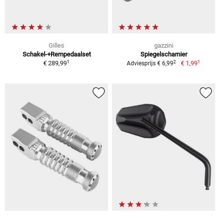
Gilles
gazzini
Schakel-+Rempedaalset
Spiegelscharnier
1
1
2
€ 289,99
€ 1,99
Adviesprijs € 6,99