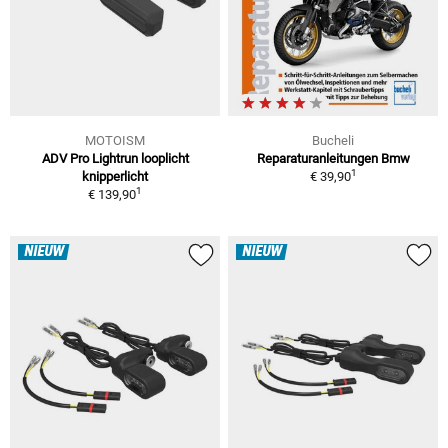
MOTOISM
Bucheli
ADV Pro Lightrun looplicht
Reparaturanleitungen Bmw
1
knipperlicht
€ 39,90
1
€ 139,90
NIEUW
NIEUW