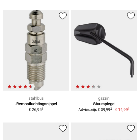
stahlbus
gazzini
-Remontluchtingsnippel
Stuurspiegel
1
1
2
€ 26,95
€ 14,99
Adviesprijs € 39,99