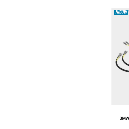
NIEUW
BMW k