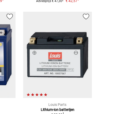
99
€ 42,57
2
Adviesprijs € 47,30
Louis Parts
Lithium-ion batterijen
1