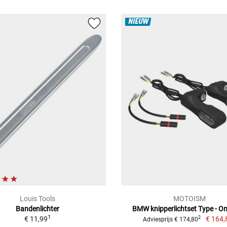
NIEUW
Louis Tools
MOTOISM
Bandenlichter
BMW knipperlichtset Type - On
1
€ 11,99
€ 164,
2
Adviesprijs € 174,80