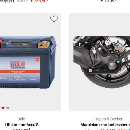
€ 268,50
€ 79,99
2
iesprijs € 358,00
Delo
Hepco & Becker
Lithium-Ion-Accu'S
Aluminium kardanbescher
1
2