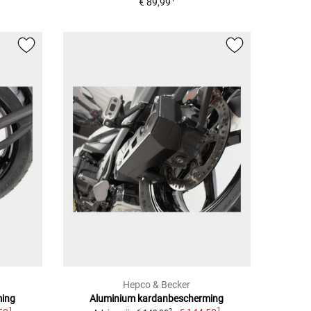
€ 89,99
Hepco & Becker
ming
Aluminium kardanbescherming
1
1
2