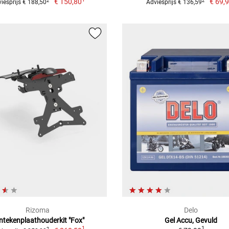
€ 150,80
€ 69,
2
2
iesprijs € 188,50
Adviesprijs € 136,59
Rizoma
Delo
ntekenplaathouderkit "Fox"
Gel Accu, Gevuld
1
1