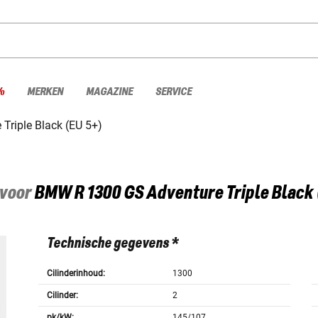
%
MERKEN
MAGAZINE
SERVICE
Triple Black (EU 5+)
 voor
BMW
R 1300 GS Adventure Triple Black
Technische gegevens *
Cilinderinhoud:
1300
Cilinder:
2
pk/kW:
145/107