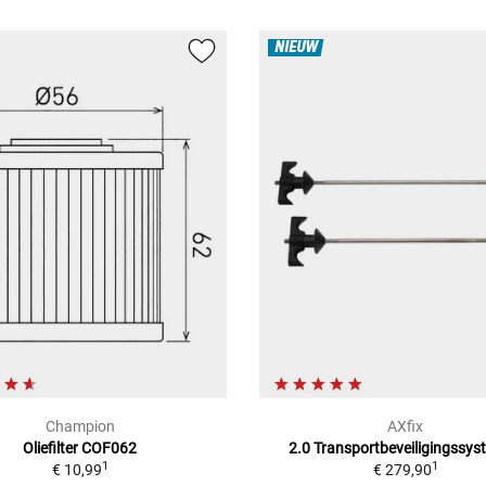
NIEUW
Champion
AXfix
Oliefilter COF062
2.0 Transportbeveiligingssy
1
1
€ 10,99
€ 279,90