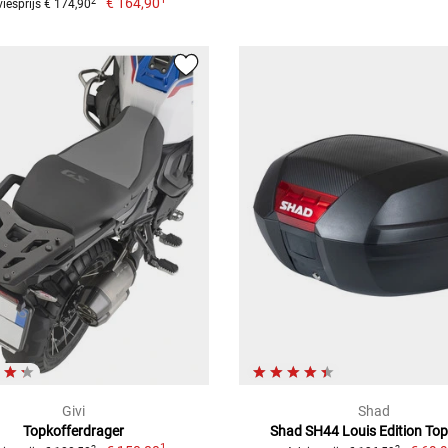
€ 164,90
2
iesprijs € 174,90
Givi
Shad
Topkofferdrager
Shad SH44 Louis Edition To
1