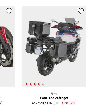
Givi
r
Cam-Side-Zijdrager
1
1
5
€ 261,20
2
Adviesprijs € 326,50