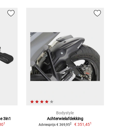
Bodystyle
e 3in1
Achterwielafdekking
1
1
80
€ 351,45
2
Adviesprijs € 369,95