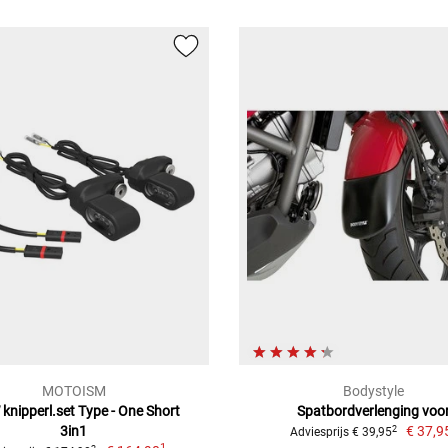
MOTOISM
Bodystyle
nipperl.set Type - One Short
Spatbordverlenging voo
3in1
€ 37,9
2
Adviesprijs € 39,95
1