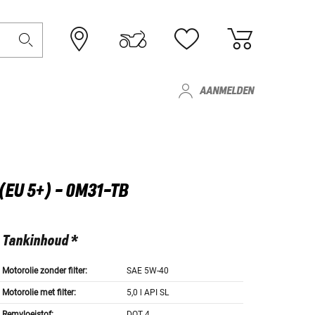
AANMELDEN
 (EU 5+) - 0M31-TB
Tankinhoud *
Motorolie zonder filter:
SAE 5W-40
Motorolie met filter:
5,0 l API SL
Remvloeistof:
DOT 4