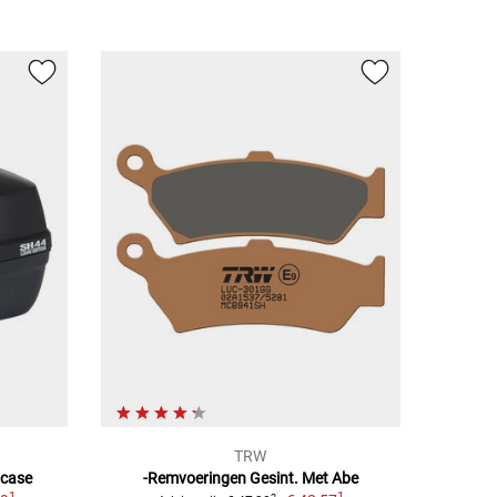
TRW
pcase
-Remvoeringen Gesint. Met Abe
1
1