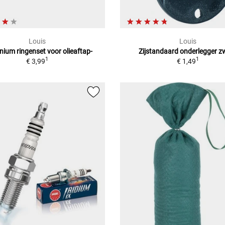
Louis
Louis
nium ringenset voor olieaftap-
Zijstandaard onderlegger z
1
1
€ 3,99
€ 1,49