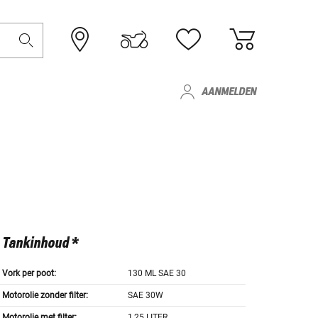
AANMELDEN
Tankinhoud *
Vork per poot:
130 ML SAE 30
Motorolie zonder filter:
SAE 30W
Motorolie met filter:
1,25 LITER