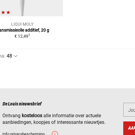
LIQUI MOLY
ansmissieolie additief, 20 g
1
€ 12,49
na
:
De Louis nieuwsbrief
Jo
Ontvang
kosteloos
alle informatie over actuele
aanbiedingen, koopjes of interessante nieuwtjes.
AA
Info privacybescherming