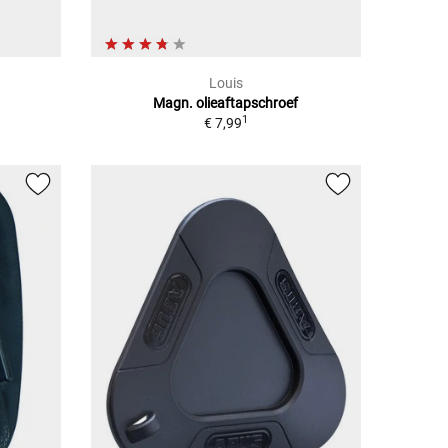
Louis
Magn. olieaftapschroef
1
€ 7,99