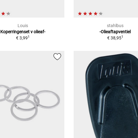
Louis
stahlbus
Koperringenset v olieaf-
-Olieaftapventiel
1
1
€ 3,99
€ 38,95