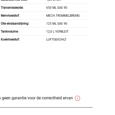
Transmissieolie:
650 ML SAE 90
Remvloeistof:
MECH.TROMMELBREMS.
Olie eindaandrijving:
125 ML SAE 90
Tankvolume:
12,0 L VERBLEIT
Koelvloeistof:
LUFTGEKÜHLT
 geen garantie voor de correctheid ervan