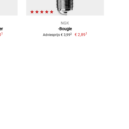
NGK
er
-Bougie
1
1
0
€ 2,89
2
Adviesprijs € 3,99