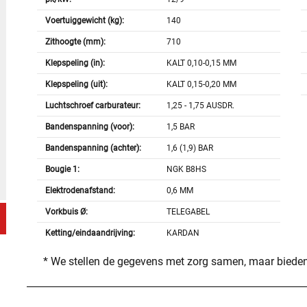
Voertuiggewicht (kg):
140
Zithoogte (mm):
710
Klepspeling (in):
KALT 0,10-0,15 MM
Klepspeling (uit):
KALT 0,15-0,20 MM
Luchtschroef carburateur:
1,25 - 1,75 AUSDR.
Bandenspanning (voor):
1,5 BAR
Bandenspanning (achter):
1,6 (1,9) BAR
Bougie 1:
NGK B8HS
Elektrodenafstand:
0,6 MM
Vorkbuis Ø:
TELEGABEL
Ketting/eindaandrijving:
KARDAN
* We stellen de gegevens met zorg samen, maar bieden