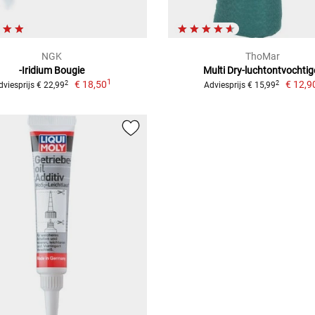
NGK
ThoMar
-Iridium Bougie
Multi Dry-luchtontvochtig
1
€ 18,50
€ 12,9
2
2
dviesprijs € 22,99
Adviesprijs € 15,99