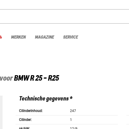
%
MERKEN
MAGAZINE
SERVICE
 voor
BMW
R 25 - R25
Technische gegevens *
Cilinderinhoud:
247
Cilinder:
1
pk/kW:
12/9