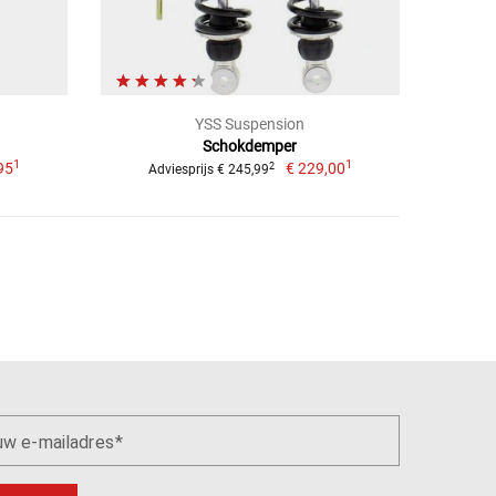
YSS Suspension
Schokdemper
1
1
95
€ 229,00
2
Adviesprijs € 245,99
uw e-mailadres