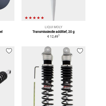
LIQUI MOLY
el
Transmissieolie additief, 20 g
1
€ 12,49