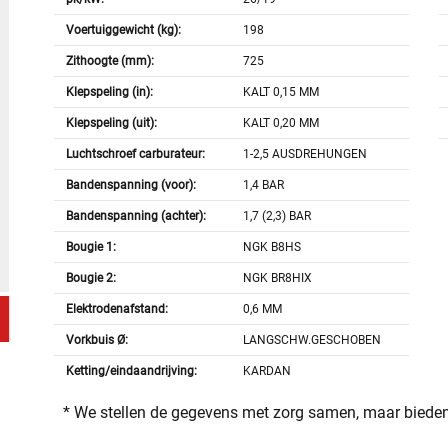
Voertuiggewicht (kg):
198
Zithoogte (mm):
725
Klepspeling (in):
KALT 0,15 MM
Klepspeling (uit):
KALT 0,20 MM
Luchtschroef carburateur:
1-2,5 AUSDREHUNGEN
Bandenspanning (voor):
1,4 BAR
Bandenspanning (achter):
1,7 (2,3) BAR
Bougie 1:
NGK B8HS
Bougie 2:
NGK BR8HIX
Elektrodenafstand:
0,6 MM
Vorkbuis Ø:
LANGSCHW.GESCHOBEN
Ketting/eindaandrijving:
KARDAN
* We stellen de gegevens met zorg samen, maar bieden