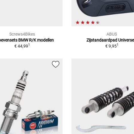
Screws4Bikes
ABUS
oevensets BMW R/K modellen
Zijstandaardpad Universe
1
1
€ 44,99
€ 9,95