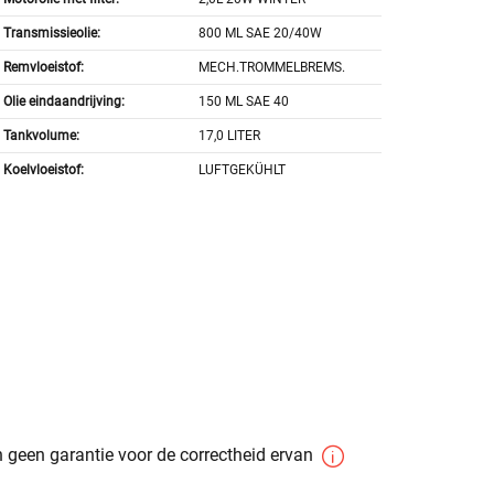
Transmissieolie:
800 ML SAE 20/40W
Remvloeistof:
MECH.TROMMELBREMS.
Olie eindaandrijving:
150 ML SAE 40
Tankvolume:
17,0 LITER
Koelvloeistof:
LUFTGEKÜHLT
 geen garantie voor de correctheid ervan