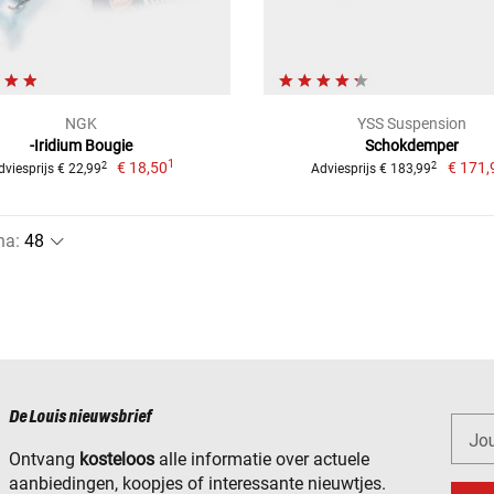
NGK
YSS Suspension
-Iridium Bougie
Schokdemper
1
€ 18,50
€ 171,
2
2
dviesprijs € 22,99
Adviesprijs € 183,99
na
:
De Louis nieuwsbrief
Jo
Ontvang
kosteloos
alle informatie over actuele
aanbiedingen, koopjes of interessante nieuwtjes.