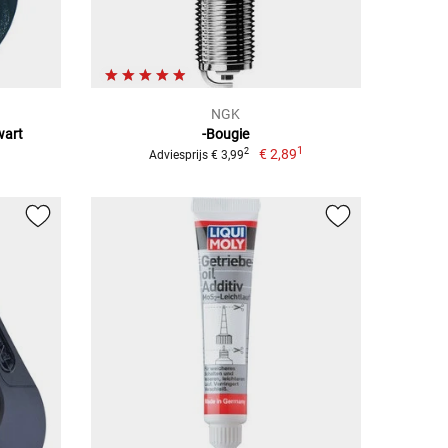
NGK
wart
-Bougie
1
€ 2,89
2
Adviesprijs € 3,99