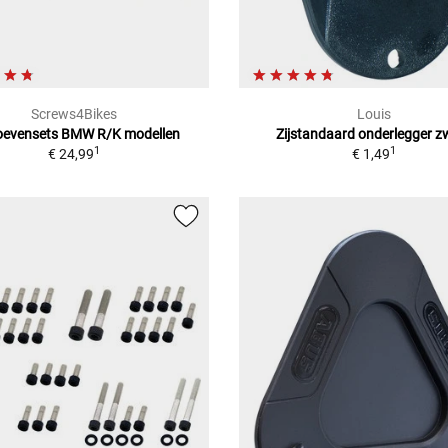
Screws4Bikes
Louis
oevensets BMW R/K modellen
Zijstandaard onderlegger z
1
1
€ 24,99
€ 1,49