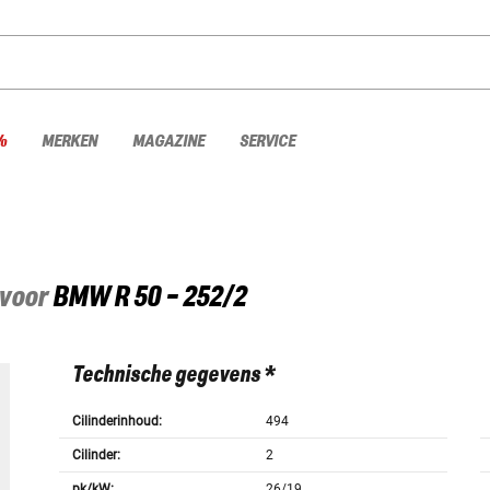
%
MERKEN
MAGAZINE
SERVICE
 voor
BMW
R 50 - 252/2
Technische gegevens *
Cilinderinhoud:
494
Cilinder:
2
pk/kW:
26/19