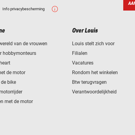
AA
Info privacybescherming
ne
Over Louis
wereld van de vrouwen
Louis stelt zich voor
or hobbymonteurs
Filialen
heart
Vacatures
met de motor
Rondom het winkelen
de bike
Btw terugvragen
motorrijder
Verantwoordelijkheid
n met de motor