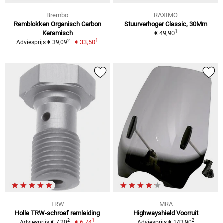
Brembo
RAXIMO
Remblokken Organisch Carbon
Stuurverhoger Classic, 30Mm
1
Keramisch
€ 49,90
1
2
€ 33,50
Adviesprijs € 39,09
TRW
MRA
Holle TRW-schroef remleiding
Highwayshield Voorruit
1
2
2
€ 6,74
Adviesprijs € 7,20
Adviesprijs € 143,90