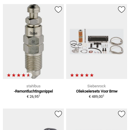
stahlbus
Siebenrock
-Remontluchtingsnippel
Oliekoelersets Voor Bmw
1
1
€ 26,95
€ 489,00