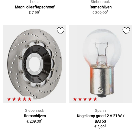
Louis
Siebenrock
Magn. olieaftapschroef
Remschijven
1
1
€ 7,99
€ 209,00
Siebenrock
Spahn
Remschijven
Kogellamp groot12 V 21 W /
1
€ 209,00
BA15S
1
€ 2,99