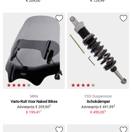
€ 209,00
€ 129,99
MRA
YSS Suspension
Vario-Ruit Voor Naked Bikes
Schokdemper
2
2
Adviesprijs € 209,90
Adviesprijs € 491,99
1
1
€ 199,41
€ 459,00