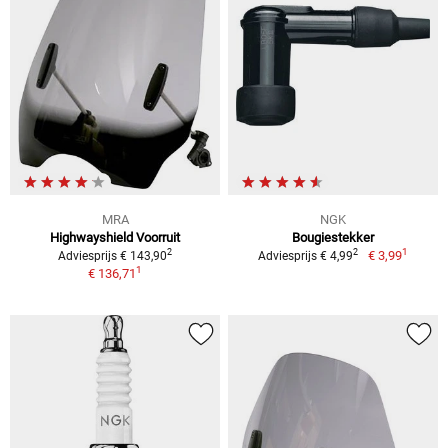
MRA
NGK
Highwayshield Voorruit
Bougiestekker
1
2
2
€ 3,99
Adviesprijs € 143,90
Adviesprijs € 4,99
1
€ 136,71