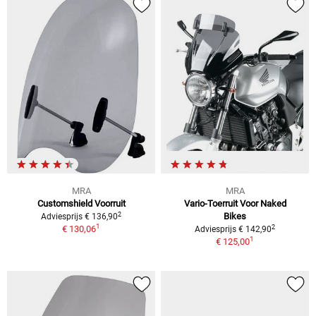
MRA
MRA
Customshield Voorruit
Vario-Toerruit Voor Naked
2
Bikes
Adviesprijs € 136,90
1
2
€ 130,06
Adviesprijs € 142,90
1
€ 125,00