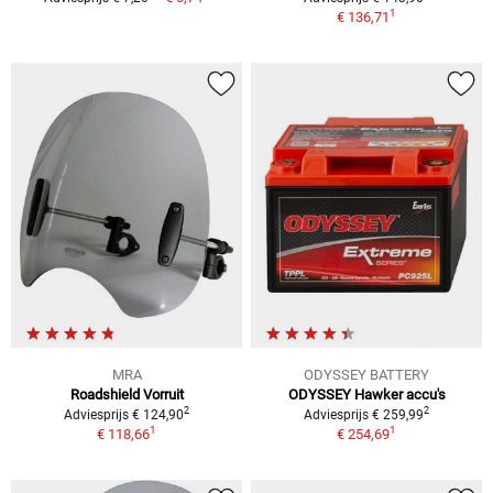
1
€ 136,71
MRA
ODYSSEY BATTERY
Roadshield Vorruit
ODYSSEY Hawker accu's
2
2
Adviesprijs € 124,90
Adviesprijs € 259,99
1
1
€ 118,66
€ 254,69