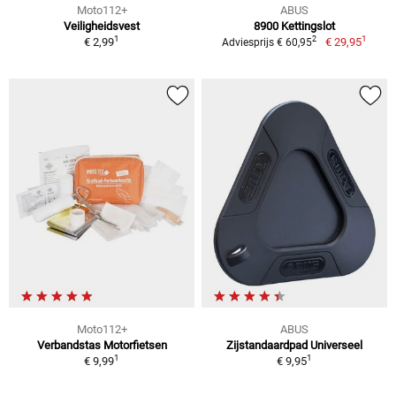
Moto112+
ABUS
Veiligheidsvest
8900 Kettingslot
1
1
2
€ 2,99
€ 29,95
Adviesprijs € 60,95
Moto112+
ABUS
Verbandstas Motorfietsen
Zijstandaardpad Universeel
1
1
€ 9,99
€ 9,95