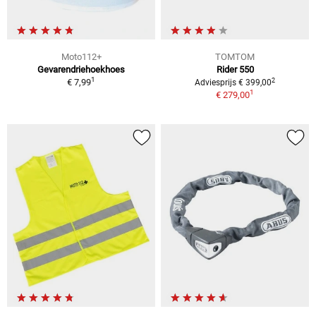
Moto112+
TOMTOM
Gevarendriehoekhoes
Rider 550
1
2
€ 7,99
Adviesprijs € 399,00
1
€ 279,00