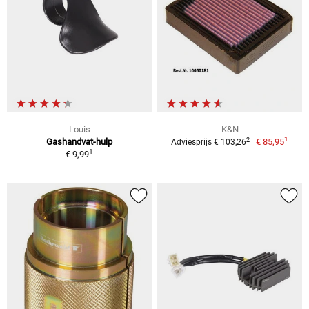
Louis
K&N
1
2
Gashandvat-hulp
€ 85,95
Adviesprijs € 103,26
1
€ 9,99