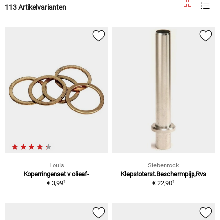
113 Artikelvarianten
Louis
Siebenrock
Koperringenset v olieaf-
Klepstoterst.Beschermpijp,Rvs
1
1
€ 3,99
€ 22,90