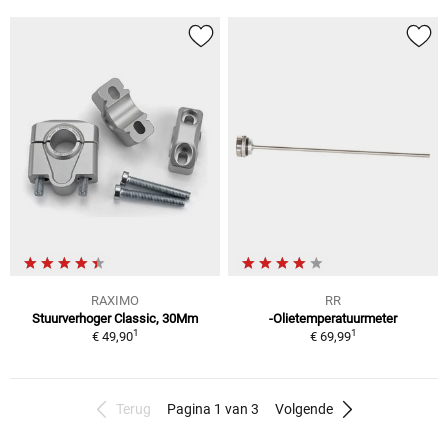
RAXIMO
RR
Stuurverhoger Classic, 30Mm
-Olietemperatuurmeter
1
1
€ 49,90
€ 69,99
Terug
Pagina 1 van 3
Volgende