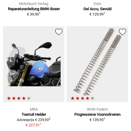
Motorbuch Verlag
Delo
Reparaturanleitung BMW-Boxer
Gel Accu, Gevuld
1
1
€ 39,90
€ 129,99
MRA
Wirth Federn
Toerruit Helder
Progressieve Voorvorkveren
1
2
€ 139,95
Adviesprijs € 239,90
1
€ 227,91