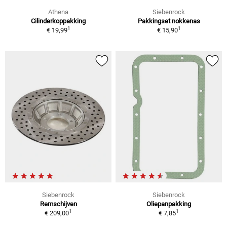
Athena
Siebenrock
Cilinderkoppakking
Pakkingset nokkenas
1
1
€ 19,99
€ 15,90
Siebenrock
Siebenrock
Remschijven
Oliepanpakking
1
1
€ 209,00
€ 7,85