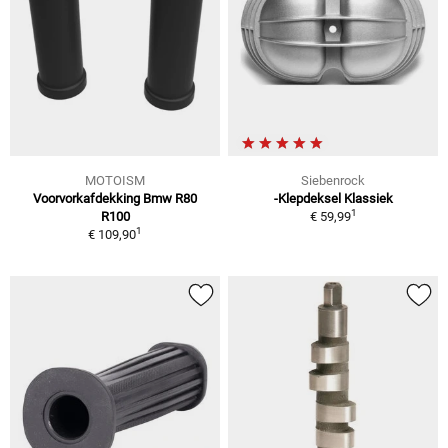
MOTOISM
Siebenrock
Voorvorkafdekking Bmw R80
-Klepdeksel Klassiek
1
R100
€ 59,99
1
€ 109,90