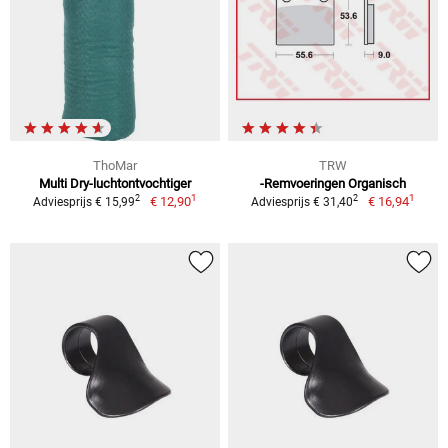
ThoMar
TRW
Multi Dry-luchtontvochtiger
-Remvoeringen Organisch
1
1
2
2
€ 12,90
€ 16,94
Adviesprijs € 15,99
Adviesprijs € 31,40