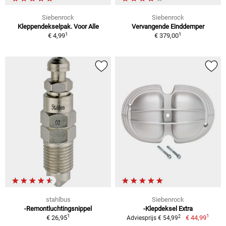
Siebenrock
Siebenrock
Kleppendekselpak. Voor Alle
Vervangende Einddemper
1
1
€ 4,99
€ 379,00
stahlbus
Siebenrock
-Remontluchtingsnippel
-Klepdeksel Extra
1
1
2
€ 26,95
€ 44,99
Adviesprijs € 54,99