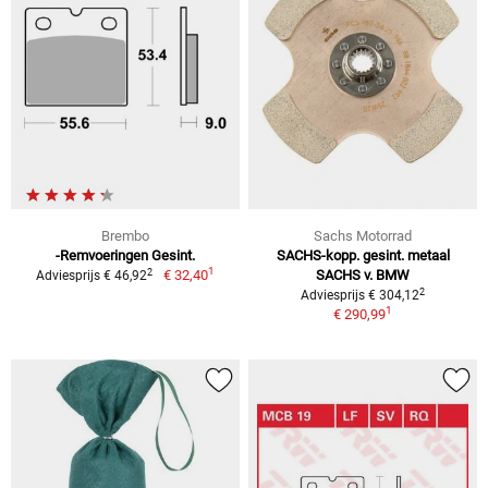
Brembo
Sachs Motorrad
-Remvoeringen Gesint.
SACHS-kopp. gesint. metaal
1
2
€ 32,40
SACHS v. BMW
Adviesprijs € 46,92
2
Adviesprijs € 304,12
1
€ 290,99