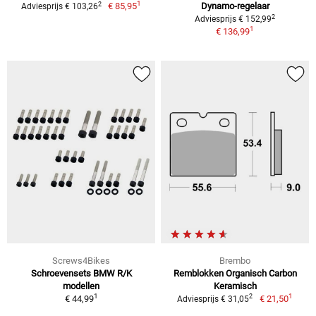
1
2
€ 85,95
Dynamo-regelaar
Adviesprijs € 103,26
2
Adviesprijs € 152,99
1
€ 136,99
Screws4Bikes
Brembo
Schroevensets BMW R/K
Remblokken Organisch Carbon
modellen
Keramisch
1
1
2
€ 44,99
€ 21,50
Adviesprijs € 31,05