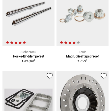
Siebenrock
Louis
Hoske-Einddemperset
Magn. olieaftapschroef
1
1
€ 399,00
€ 7,99