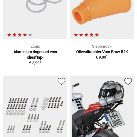
Louis
Siebenrock
Aluminium ringenset voor
-Olievultrechter Voor Bmw R2K-
1
olieaftap-
€ 9,99
1
€ 3,99